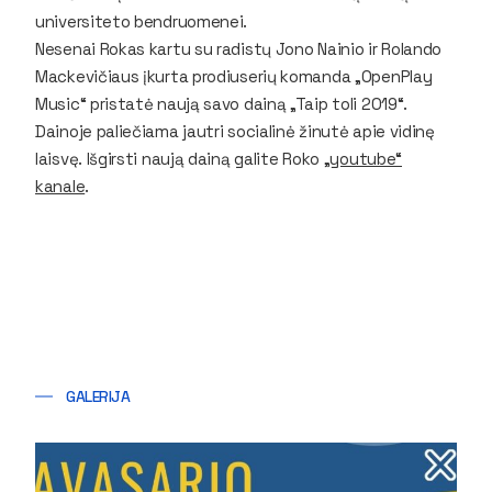
universiteto bendruomenei.
Nesenai Rokas kartu su radistų Jono Nainio ir Rolando
Mackevičiaus įkurta prodiuserių komanda „OpenPlay
Music“ pristatė naują savo dainą „Taip toli 2019“.
Dainoje paliečiama jautri socialinė žinutė apie vidinę
laisvę. Išgirsti naują dainą galite Roko
„youtube“
kanale
.
GALERIJA