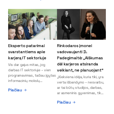
Eksperto patarimai
Rinkodaros įmonei
svarstantiems apie
vadovaujanti D.
karjerą IT sektoriuje
Padegimaitė: „Aiškumas
dėl karjeros atsiranda
Vis dar gajus mitas, jog
veikiant, ne planuojant“
darbas IT sektoriuje – vien
programavimas, tačiau įgytas
„Kiekviena idėja, kuria tiki, yra
informacinių mokslų
verta išbandymo – nesvarbu,
išsilavinimas gali atverti kur
ar tai būtų studijos, darbas,
Plačiau
kas daugiau durų ir net
ar asmeninis gyvenimas, tik
užauginti iki vadovų. Sparčiai
bandydamas naujus dalykus
Plačiau
keičiantis technologijoms,
atrandi, kas iš tiesų tau įdomu
šiandien darbo rinkoje trūksta
ir kur slypi tavo stiprybės“, –
dirbtinio intelekto (DI),