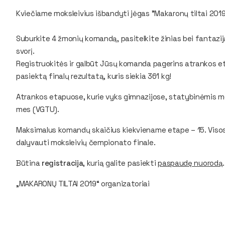
Kviečiame moksleivius išbandyti jėgas "Makaronų tiltai 201
Suburkite 4 žmonių komandą, pasitelkite žinias bei fantaziją i
svorį.
Registruokitės ir galbūt Jūsų komanda pagerins atrankos et
pasiektą finalų rezultatą, kuris siekia 361 kg!
Atrankos etapuose, kurie vyks gimnazijose, statybinėmis me
mes (VGTU).
Maksimalus komandų skaičius kiekviename etape – 15. Vis
dalyvauti moksleivių čempionato finale.
Būtina
registracija
, kurią galite pasiekti
paspaudę nuorodą
.
„MAKARONŲ TILTAI 2019“ organizatoriai