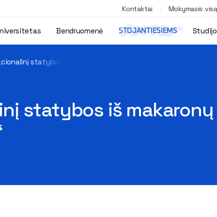
Kontaktai
Mokymasis vis
niversitetas
Bendruomenė
Studij
STOJANTIESIEMS
nacionalinį statybos iš makaronų čempionatą „Makaronų tiltai 201
alinį statybos iš makaron
“