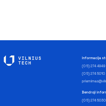
Informacija s
(0 5) 274 4949
(0 5) 274 5010
priemimas@viln
Bendroji infor
(0 5) 274 5030