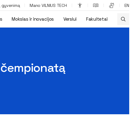
ą gyvenimą
Mano VILNIUS TECH
EN
os
Mokslas ir inovacijos
Verslui
Fakultetai
9“
ų čempionatą