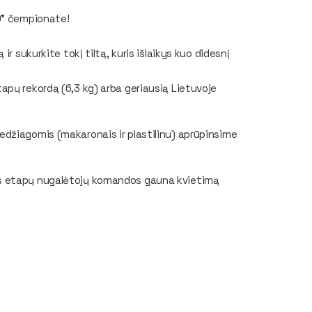
9" čempionate!
r sukurkite tokį tiltą, kuris išlaikys kuo didesnį
apų rekordą (6,3 kg) arba geriausią Lietuvoje
džiagomis (makaronais ir plastilinu) aprūpinsime
os etapų nugalėtojų komandos gauna kvietimą