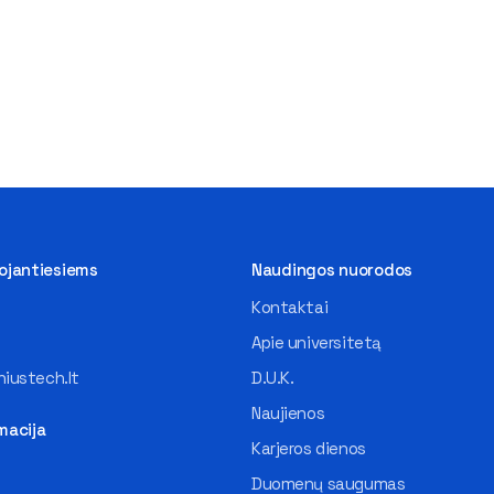
tojantiesiems
Naudingos nuorodos
Kontaktai
Apie universitetą
iustech.lt
D.U.K.
Naujienos
macija
Karjeros dienos
Duomenų saugumas