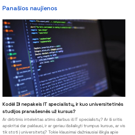
Panašios naujienos
Kodėl DI nepakeis IT specialistų, ir kuo universitetinės
studijos pranašesnės už kursus?
Ar dirbtinis intelektas atims darbus iš IT specialistų? Ar ši sritis
apskritai dar paklausi, ir ar geriau išsilaikyti trumpus kursus, ar vis
tik stoti į universitetą? Tokie klausimai dažniausiai iškyla apie