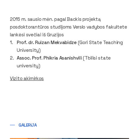
2015 m. sausio mėn. pagal Backis projektą
posdoktorantūros studijoms Verslo vadybos fakultete
lankėsi svečiai iš Gruzijos
Prof. dr. Ruizan Mekvabidze
(Gori State Teaching
University)
Assoc. Prof. Phikria Asanishvili
(Tbilisi state
university)
Vizito akimirkos
GALERIJA