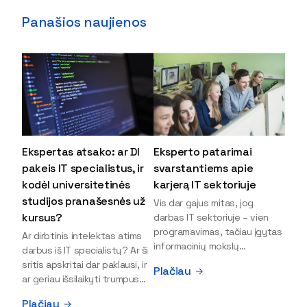
Panašios naujienos
Ekspertas atsako: ar DI
Eksperto patarimai
pakeis IT specialistus, ir
svarstantiems apie
kodėl universitetinės
karjerą IT sektoriuje
studijos pranašesnės už
Vis dar gajus mitas, jog
kursus?
darbas IT sektoriuje – vien
programavimas, tačiau įgytas
Ar dirbtinis intelektas atims
informacinių mokslų
darbus iš IT specialistų? Ar ši
išsilavinimas gali atverti kur
sritis apskritai dar paklausi, ir
Plačiau
kas daugiau durų ir net
ar geriau išsilaikyti trumpus
užauginti iki vadovų. Sparčiai
kursus, ar vis tik stoti į
Plačiau
keičiantis technologijoms,