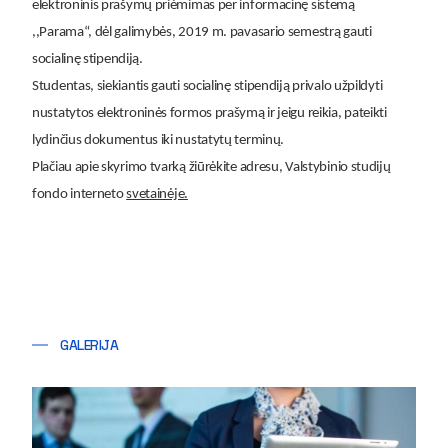
elektroninis prašymų priėmimas per informacinę sistemą
,,Parama“, dėl galimybės, 2019 m. pavasario semestrą gauti
socialinę stipendiją.
Studentas, siekiantis gauti socialinę stipendiją privalo užpildyti
nustatytos elektroninės formos prašymą ir jeigu reikia, pateikti
lydinčius dokumentus iki nustatytų terminų.
Plačiau apie skyrimo tvarką žiūrėkite adresu, Valstybinio studijų
fondo interneto
svetainėje.
GALERIJA