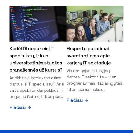
Kodėl DI nepakeis IT
Eksperto patarimai
specialistų, ir kuo
svarstantiems apie
universitetinės studijos
karjerą IT sektoriuje
pranašesnės už kursus?
Vis dar gajus mitas, jog
darbas IT sektoriuje – vien
Ar dirbtinis intelektas atims
programavimas, tačiau įgytas
darbus iš IT specialistų? Ar ši
informacinių mokslų
sritis apskritai dar paklausi, ir
išsilavinimas gali atverti kur
ar geriau išsilaikyti trumpus
Plačiau
kas daugiau durų ir net
kursus, ar vis tik stoti į
Plačiau
užauginti iki vadovų. Sparčiai
universitetą? Tokie klausimai
keičiantis technologijoms,
dažniausiai iškyla apie
šiandien darbo rinkoje trūksta
informacinių technologijų
dirbtinio intelekto (DI),
studijas svarstantiems