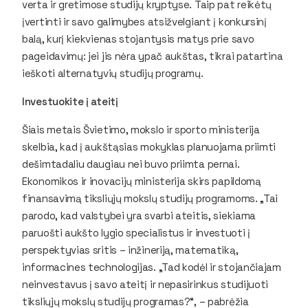
verta ir gretimose studijų kryptyse. Taip pat reikėtų
įvertinti ir savo galimybes atsižvelgiant į konkursinį
balą, kurį kiekvienas stojantysis matys prie savo
pageidavimų: jei jis nėra ypač aukštas, tikrai patartina
ieškoti alternatyvių studijų programų.
Investuokite į ateitį
Šiais metais Švietimo, mokslo ir sporto ministerija
skelbia, kad į aukštąsias mokyklas planuojama priimti
dešimtadaliu daugiau nei buvo priimta pernai.
Ekonomikos ir inovacijų ministerija skirs papildomą
finansavimą tiksliųjų mokslų studijų programoms. „Tai
parodo, kad valstybei yra svarbi ateitis, siekiama
paruošti aukšto lygio specialistus ir investuoti į
perspektyvias sritis – inžineriją, matematiką,
informacines technologijas. „Tad kodėl ir stojančiajam
neinvestavus į savo ateitį ir nepasirinkus studijuoti
tiksliųjų mokslų studijų programas?“, – pabrėžia