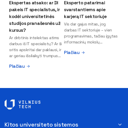
Ekspertas atsako: ar DI
Eksperto patarimai
pakeis IT specialistus, ir
svarstantiems apie
kodėl universitetinės
karjerą IT sektoriuje
studijos pranašesnės už
Vis dar gajus mitas, jog
kursus?
darbas IT sektoriuje – vien
programavimas, tačiau įgytas
Ar dirbtinis intelektas atims
informacinių mokslų
darbus iš IT specialistų? Ar ši
išsilavinimas gali atverti kur
sritis apskritai dar paklausi, ir
Plačiau
kas daugiau durų ir net
ar geriau išsilaikyti trumpus
užauginti iki vadovų. Sparčiai
kursus, ar vis tik stoti į
Plačiau
keičiantis technologijoms,
universitetą? Tokie klausimai
šiandien darbo rinkoje trūksta
dažniausiai iškyla apie
dirbtinio intelekto (DI),
informacinių technologijų
kibernetinio saugumo,
studijas svarstantiems
debesijos ekspertų,
jaunuoliams. Iš šiuos ir kitus
duomenų analitikų.
klausimus apie šio sektoriaus
Apsispręsti dėl studijų
ypatybes bei universitetinių
programos ar karjeros
studijų pranašumą pasakoja
krypties neretai trukdo
VILNIUS TECH Fundamentinių
abejonės ir nežinomybė. Kaip
mokslų fakulteto lektorius ir
Kitos universiteto sistemos
tik šiuo metu svarstantiems,
Skaitmeninės gynybos