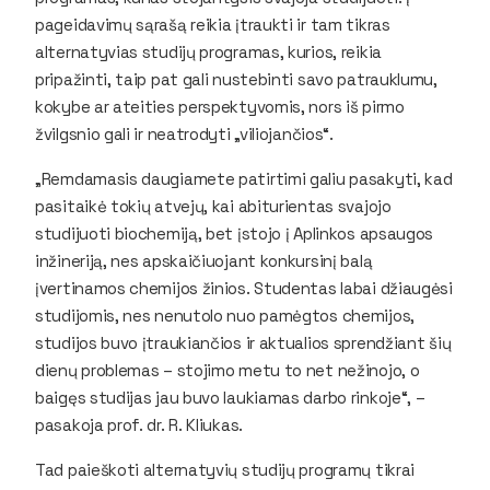
pageidavimų sąrašą reikia įtraukti ir tam tikras
alternatyvias studijų programas, kurios, reikia
pripažinti, taip pat gali nustebinti savo patrauklumu,
kokybe ar ateities perspektyvomis, nors iš pirmo
žvilgsnio gali ir neatrodyti „viliojančios“.
„Remdamasis daugiamete patirtimi galiu pasakyti, kad
pasitaikė tokių atvejų, kai abiturientas svajojo
studijuoti biochemiją, bet įstojo į Aplinkos apsaugos
inžineriją, nes apskaičiuojant konkursinį balą
įvertinamos chemijos žinios. Studentas labai džiaugėsi
studijomis, nes nenutolo nuo pamėgtos chemijos,
studijos buvo įtraukiančios ir aktualios sprendžiant šių
dienų problemas – stojimo metu to net nežinojo, o
baigęs studijas jau buvo laukiamas darbo rinkoje“, –
pasakoja prof. dr. R. Kliukas.
Tad paieškoti alternatyvių studijų programų tikrai