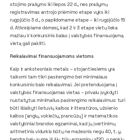
stojimo prašymo iki liepos 22 d., nes prašymų
registravimas antrojo priėmimo etape vyks iki
rugpjūčio 3 d., o papildomame etape – iki rugpjūčio 15
d. Atkreipiame dėmesį, kad 2 ir 3 etape vietų lieka
mažiau ir konkursinis balas į valstybės finansuojamą
vietą gali pakilti.
Reikalavimai finansuojamoms vietoms
Kaip ir ankstesniais metais – stojantiesiems yra
taikomi tam tikri pasirengimo bei minimalaus
konkursinio balo reikalavimai. Jei pretenduojama į
valstybės finansuojamas vietas – privalu įvykdyti
nustatytus minimalius pasirengimo reikalavimus: turi
būti išlaikyti lietuvių kalbos ir literatūros, užsienio
kalbos (anglų, vokiečių, prancūzų) ir matematikos
valstybiniai brandos egzaminai, kad jų įvertinimų
aritmetinis vidurkis būtų ne mažesnis negu 40, t. y.
bendra balų suma iš šių trijų egzaminų ≥120, o penkių