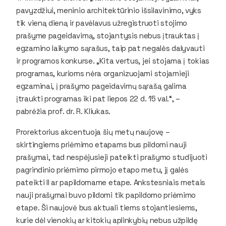
pavyzdžiui, meninio architektūrinio išsilavinimo, vyks
tik vieną dieną ir pavėlavus užregistruoti stojimo
prašyme pageidavimą, stojantysis nebus įtrauktas į
egzamino laikymo sąrašus, taip pat negalės dalyvauti
ir programos konkurse. „Kita vertus, jei stojama į tokias
programas, kurioms nėra organizuojami stojamieji
egzaminai, į prašymo pageidavimų sąrašą galima
įtraukti programas iki pat liepos 22 d. 15 val.“, –
pabrėžia prof. dr. R. Kliukas.
Prorektorius akcentuoja šių metų naujovę –
skirtingiems priėmimo etapams bus pildomi nauji
prašymai, tad nespėjusieji pateikti prašymo studijuoti
pagrindinio priėmimo pirmojo etapo metu, jį galės
pateikti II ar papildomame etape. Ankstesniais metais
nauji prašymai buvo pildomi tik papildomo priėmimo
etape. Ši naujovė bus aktuali tiems stojantiesiems,
kurie dėl vienokių ar kitokių aplinkybių nebus užpildę