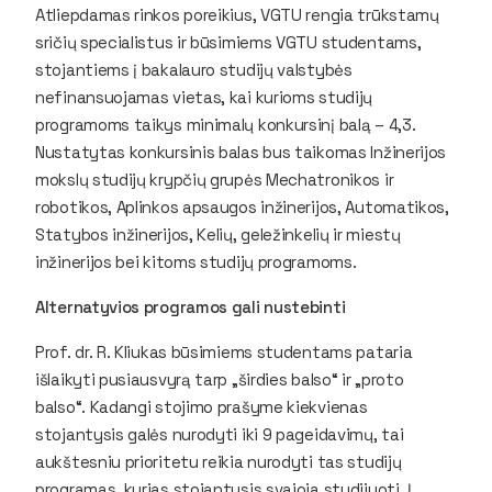
Atliepdamas rinkos poreikius, VGTU rengia trūkstamų
sričių specialistus ir būsimiems VGTU studentams,
stojantiems į bakalauro studijų valstybės
nefinansuojamas vietas, kai kurioms studijų
programoms taikys minimalų konkursinį balą – 4,3.
Nustatytas konkursinis balas bus taikomas Inžinerijos
mokslų studijų krypčių grupės Mechatronikos ir
robotikos, Aplinkos apsaugos inžinerijos, Automatikos,
Statybos inžinerijos, Kelių, geležinkelių ir miestų
inžinerijos bei kitoms studijų programoms.
Alternatyvios programos gali nustebinti
Prof. dr. R. Kliukas būsimiems studentams pataria
išlaikyti pusiausvyrą tarp „širdies balso“ ir „proto
balso“. Kadangi stojimo prašyme kiekvienas
stojantysis galės nurodyti iki 9 pageidavimų, tai
aukštesniu prioritetu reikia nurodyti tas studijų
programas, kurias stojantysis svajoja studijuoti. Į