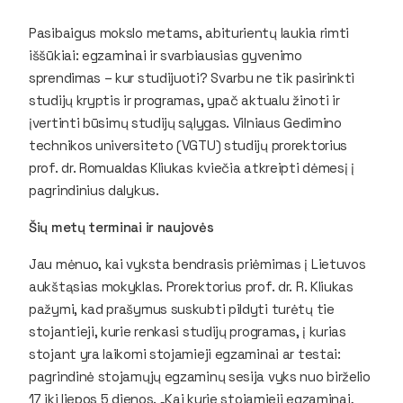
Pasibaigus mokslo metams, abiturientų laukia rimti
iššūkiai: egzaminai ir svarbiausias gyvenimo
sprendimas – kur studijuoti? Svarbu ne tik pasirinkti
studijų kryptis ir programas, ypač aktualu žinoti ir
įvertinti būsimų studijų sąlygas. Vilniaus Gedimino
technikos universiteto (VGTU) studijų prorektorius
prof. dr. Romualdas Kliukas kviečia atkreipti dėmesį į
pagrindinius dalykus.
Šių metų terminai ir naujovės
Jau mėnuo, kai vyksta bendrasis priėmimas į Lietuvos
aukštąsias mokyklas. Prorektorius prof. dr. R. Kliukas
pažymi, kad prašymus suskubti pildyti turėtų tie
stojantieji, kurie renkasi studijų programas, į kurias
stojant yra laikomi stojamieji egzaminai ar testai:
pagrindinė stojamųjų egzaminų sesija vyks nuo birželio
17 iki liepos 5 dienos. „Kai kurie stojamieji egzaminai,