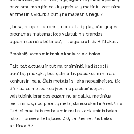
privalomų mokytis dalykų geriausių metinių įvertinimų
aritmetinis vidurkis būtų ne mažesnis negu 7.
„Tiesa, stojantiesiems į menų studijų krypčių grupės
programas matematikos valstybinis brandos
egzaminas nėra būtinas“, – teigia prof. dr. R. Kliukas.
Perskaičiuotas minimalus konkursinis balas
Taip pat aktualu ir būtina prisiminti, kad įstoti į
aukštąją mokyklą bus galima tik pasiekus minimalų
konkursinį balą. Šiais metais jis lieka nepasikeitęs, tik
dėl naujos metodikos įvedimo perskaičiuojant
valstybinių brandos egzaminų ar dalykų metinius
įvertinimus, nuo praeitų metų skiriasi skaitinė reikšmė.
Tad jei praeitais metais minimalus konkursinis balas
įstoti į universitetą buvo 3,6, tai šiemet šis balas
atitinka 5,4.