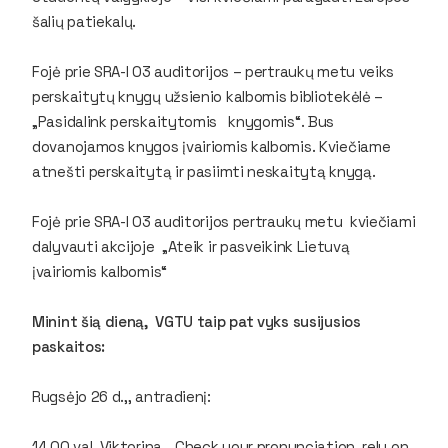
šalių patiekalų.
Fojė prie SRA-I 03 auditorijos – pertraukų metu veiks
perskaitytų knygų užsienio kalbomis bibliotekėlė –
„Pasidalink perskaitytomis knygomis“. Bus
dovanojamos knygos įvairiomis kalbomis. Kviečiame
atnešti perskaitytą ir pasiimti neskaitytą knygą.
Fojė prie SRA-I 03 auditorijos pertraukų metu kviečiami
dalyvauti akcijoje „Ateik ir pasveikink Lietuvą
įvairiomis kalbomis“
Minint šią dieną, VGTU taip pat vyks susijusios
paskaitos:
Rugsėjo 26 d.,, antradienį:
14.00 val. Viktorina „Check your pronunciation, rely on