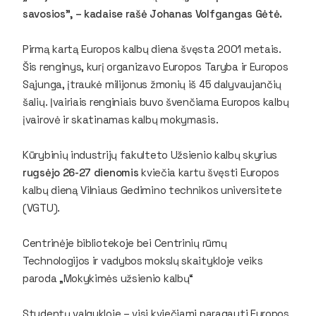
savosios”, – kadaise rašė Johanas Volfgangas Gėtė.
Pirmą kartą Europos kalbų diena švęsta 2001 metais.
Šis renginys, kurį organizavo Europos Taryba ir Europos
Sąjunga, įtraukė milijonus žmonių iš 45 dalyvaujančių
šalių. Įvairiais renginiais buvo švenčiama Europos kalbų
įvairovė ir skatinamas kalbų mokymasis.
Kūrybinių industrijų fakulteto Užsienio kalbų skyrius
rugsėjo 26-27 dienomis
kviečia kartu švęsti Europos
kalbų dieną Vilniaus Gedimino technikos universitete
(VGTU).
Centrinėje bibliotekoje bei Centrinių rūmų
Technologijos ir vadybos mokslų skaitykloje veiks
paroda „Mokykimės užsienio kalbų“
Studentų valgykloje – visi kviečiami paragauti Europos