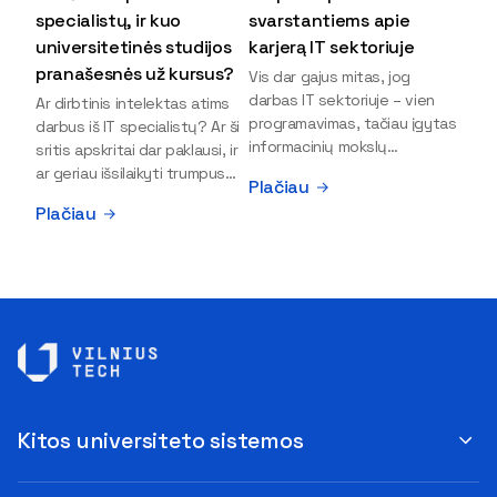
specialistų, ir kuo
svarstantiems apie
universitetinės studijos
karjerą IT sektoriuje
pranašesnės už kursus?
Vis dar gajus mitas, jog
darbas IT sektoriuje – vien
Ar dirbtinis intelektas atims
programavimas, tačiau įgytas
darbus iš IT specialistų? Ar ši
informacinių mokslų
sritis apskritai dar paklausi, ir
išsilavinimas gali atverti kur
ar geriau išsilaikyti trumpus
Plačiau
kas daugiau durų ir net
kursus, ar vis tik stoti į
Plačiau
užauginti iki vadovų. Sparčiai
universitetą? Tokie klausimai
keičiantis technologijoms,
dažniausiai iškyla apie
šiandien darbo rinkoje trūksta
informacinių technologijų
dirbtinio intelekto (DI),
studijas svarstantiems
kibernetinio saugumo,
jaunuoliams. Iš šiuos ir kitus
debesijos ekspertų,
klausimus apie šio sektoriaus
duomenų analitikų.
ypatybes bei universitetinių
Apsispręsti dėl studijų
studijų pranašumą pasakoja
programos ar karjeros
VILNIUS TECH Fundamentinių
krypties neretai trukdo
mokslų fakulteto lektorius ir
Kitos universiteto sistemos
abejonės ir nežinomybė. Kaip
Skaitmeninės gynybos
tik šiuo metu svarstantiems,
kompetencijų centro
ar verta rinktis karjerą IT