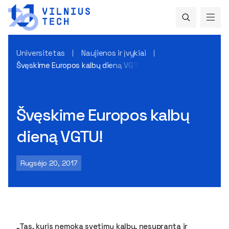
Universitetas
Naujienos ir įvykiai
Švęskime Europos kalbų dieną VGTU!
Švęskime Europos kalbų
dieną VGTU!
Rugsėjo 20, 2017
„Tas, kuris nemoka svetimų kalbų, nesupranta ir