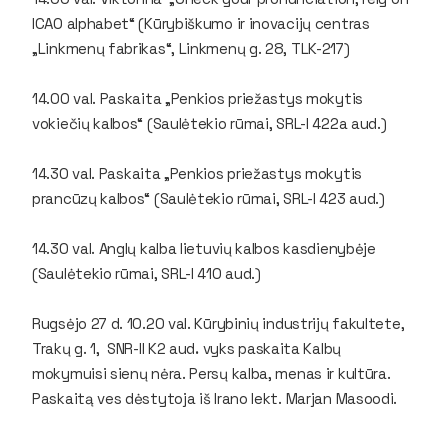
ICAO alphabet“ (Kūrybiškumo ir inovacijų centras
„Linkmenų fabrikas“, Linkmenų g. 28, TLK-217)
14.00 val. Paskaita „Penkios priežastys mokytis
vokiečių kalbos“ (Saulėtekio rūmai, SRL-I 422a aud.)
14.30 val. Paskaita „Penkios priežastys mokytis
prancūzų kalbos“ (Saulėtekio rūmai, SRL-I 423 aud.)
14.30 val. Anglų kalba lietuvių kalbos kasdienybėje
(Saulėtekio rūmai, SRL-I 410 aud.)
Rugsėjo 27 d. 10.20 val. Kūrybinių industrijų fakultete,
Trakų g. 1, SNR-II K2 aud
.
vyks paskaita
Kalbų
mokymuisi sienų nėra. Persų kalba, menas ir kultūra.
Paskaitą ves dėstytoja iš Irano lekt. Marjan Masoodi.