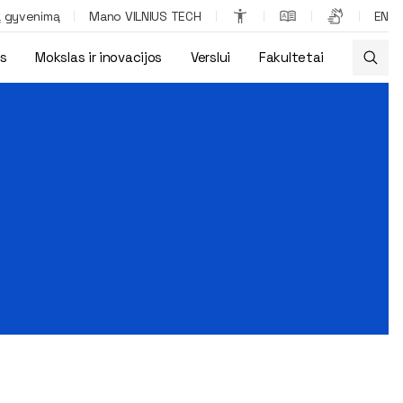
ą gyvenimą
Mano VILNIUS TECH
EN
os
Mokslas ir inovacijos
Verslui
Fakultetai