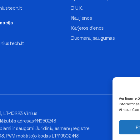
iustech.lt
D.U.K.
Naujienos
macija
Karjeros dienos
Duomenų saugumas
lniustech.lt
Vertiname Jū
internetinė
Vilniaus Ged
1, LT-10223 Vilnius
dėžutės adresas 111950243
Pr
ami ir saugomi Juridinių asmenų registre
43, PVM mokėtojo kodas LT119502413