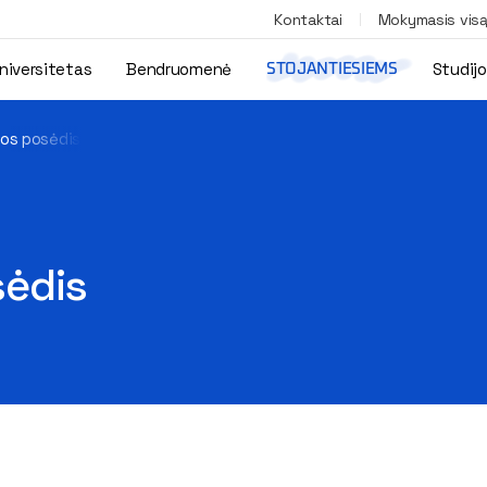
Kontaktai
Mokymasis vis
niversitetas
Bendruomenė
Studij
STOJANTIESIEMS
os posėdis
sėdis