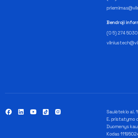
priemimas@viln
Bendroji infor
(0 5) 274 5030
vilniustech@vi
Saulėtekio al. 1
E. pristatymo 
Duomenys kaupi
Kodas 1119502