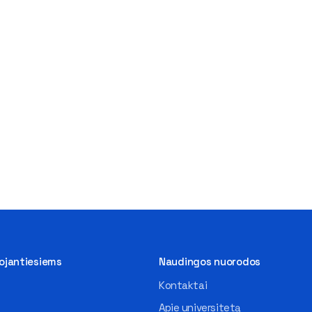
tojantiesiems
Naudingos nuorodos
Kontaktai
Apie universitetą