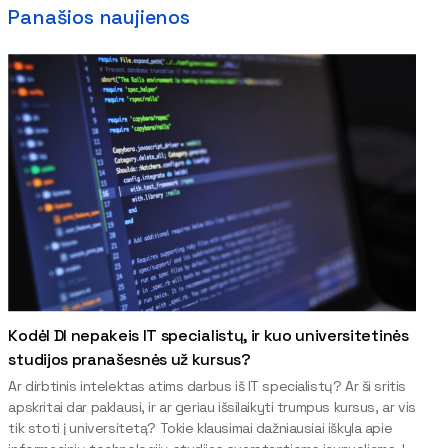
Panašios naujienos
Kodėl DI nepakeis IT specialistų, ir kuo universitetinės
studijos pranašesnės už kursus?
Ar dirbtinis intelektas atims darbus iš IT specialistų? Ar ši sritis
apskritai dar paklausi, ir ar geriau išsilaikyti trumpus kursus, ar vis
tik stoti į universitetą? Tokie klausimai dažniausiai iškyla apie