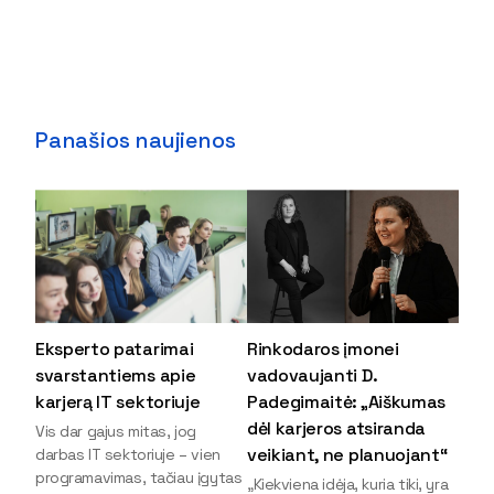
Panašios naujienos
Eksperto patarimai
Rinkodaros įmonei
svarstantiems apie
vadovaujanti D.
karjerą IT sektoriuje
Padegimaitė: „Aiškumas
dėl karjeros atsiranda
Vis dar gajus mitas, jog
veikiant, ne planuojant“
darbas IT sektoriuje – vien
programavimas, tačiau įgytas
„Kiekviena idėja, kuria tiki, yra