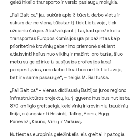
geležinkelio transporto ir verslo paslaugų mokykla.
„Rail Baltica“ jau sukūrė apie 3 tūkst. darbo vietų ir
sukurs dar ne vieną tūkstantį tiek Lietuvoje, tiek
užsienio šalyse. Atsižvelgiant į tai, kad geležinkelio
transportas Europos Komisijos yra pripažintas kaip
prioritetinė krovinių gabenimo priemonė siekiant
atlaisvinti kelius nuo vilkikų ir mažinti oro taršą, šiuo
metu su geležinkeliu susijusios profesijos labai
perspektyvios, nes darbo tikrai bus ne tik Lietuvoje,
bet ir visame pasaulyje“, – teigia M. Bartuška.
„Rail Baltica“ – vienas didžiausių Baltijos jūros regiono
infrastruktūros projektų, kurį įgyvendinus bus nutiesta
870 km ilgio greitaeigių keleivinių ir krovininių traukinių
linija, sujungsianti Helsinkį, Taliną, Pernu, Rygą,
Panevėžį, Kauną, Vilnių ir Varšuvą.
Nutiestas europinis geležinkelis leis greitai ir patogiai