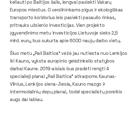
keliauti po Baltijos šalis, lengvai pasiekti Vakarų
Europos miestus. O verslininkams pigus ir ekologiškas
transporto koridorius leis pasiekti pasaulio rinkas,
pritrauks užsienio investicijas. Vien projekto
įgyvendinimo metu investicijos Lietuvoje sieks 2,5
mlrd. eurų, bus sukurta apie 6000 naujų darbo vietų.
Šiuo metu „Rail Baltica“ vėžė jau nutiesta nuo Lenkijos
iki Kauno, vyksta europinio geležinkelio statybos
darbai Kaune. 2019-aisiais bus pradėti rengti 4
specialieji planai „Rail Baltica“ atkarpoms Kaunas-
Vilnius, Lenkijos siena-Jiesia, Kauno mazgo ir
intermodalinių depų planai, todėl specialistų poreikis
augs dar labiau.