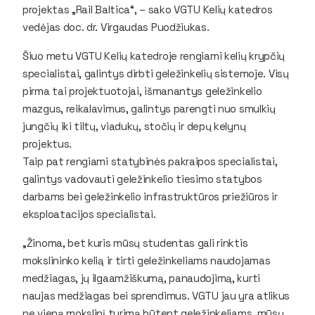
projektas „Rail Baltica“, – sako VGTU Kelių katedros
vedėjas doc. dr. Virgaudas Puodžiukas.
Šiuo metu VGTU Kelių katedroje rengiami kelių krypčių
specialistai, galintys dirbti geležinkelių sistemoje. Visų
pirma tai projektuotojai, išmanantys geležinkelio
mazgus, reikalavimus, galintys parengti nuo smulkių
jungčių iki tiltų, viadukų, stočių ir depų kelynų
projektus.
Taip pat rengiami statybinės pakraipos specialistai,
galintys vadovauti geležinkelio tiesimo statybos
darbams bei geležinkelio infrastruktūros priežiūros ir
eksploatacijos specialistai.
„Žinoma, bet kuris mūsų studentas gali rinktis
mokslininko kelią ir tirti geležinkeliams naudojamas
medžiagas, jų ilgaamžiškumą, panaudojimą, kurti
naujas medžiagas bei sprendimus. VGTU jau yra atlikus
ne vieną mokslinį tyrimą būtent geležinkeliams, mūsų