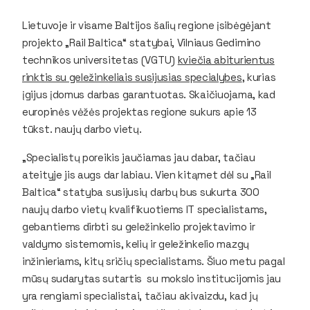
Lietuvoje ir visame Baltijos šalių regione įsibėgėjant
projekto „Rail Baltica“ statybai, Vilniaus Gedimino
technikos universitetas (VGTU)
kviečia abiturientus
rinktis su geležinkeliais susijusias specialybes
, kurias
įgijus įdomus darbas garantuotas. Skaičiuojama, kad
europinės vėžės projektas regione sukurs apie 13
tūkst. naujų darbo vietų.
„Specialistų poreikis jaučiamas jau dabar, tačiau
ateityje jis augs dar labiau. Vien kitąmet dėl su „Rail
Baltica“ statyba susijusių darbų bus sukurta 300
naujų darbo vietų kvalifikuotiems IT specialistams,
gebantiems dirbti su geležinkelio projektavimo ir
valdymo sistemomis, kelių ir geležinkelio mazgų
inžinieriams, kitų sričių specialistams. Šiuo metu pagal
mūsų sudarytas sutartis su mokslo institucijomis jau
yra rengiami specialistai, tačiau akivaizdu, kad jų