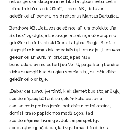
reikės gerokai daugiau ir ne tik statybos metu, bet ir
infrastruktūros priežiūrai“, – sako AB „Lietuvos
geležinkeliai“ generalinis direktorius Mantas Bartuška.
Bendrovė AB „Lietuvos geležinkeliai“ yra projekto „Rail
Baltica“ vykdytoja Lietuvoje, atsakinga už europinio
geležinkelio infrastruktūros statybas šalyje. Siekiant
išugdyti reikiamą kiekį specialistų Lietuvoje, „Lietuvos
geležinkeliai“ 2018 m. pradžioje pasirašė
bendradarbiavimo sutartį su VGTU, pagal kurią bendrai
sieks parengti kuo daugiau specialistų, galinčių dirbti
geležinkelio srityje.
„Dabar dar sunku įvertinti, kiek šiemet bus stojančiųjų,
susidomėjusių būtent su geležinkelio sistema
susijusiomis profesijomis, bet abiturientai ateina,
domisi, prašo papildomos medžiagos, tad
susidomėjimas tikrai yra. Juk tai perspektyvi
specialybė, ypač dabar, kai vykdomas itin didelis