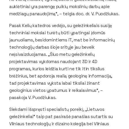
auklėtiniai yra parengę puikių mokslinių darbų apie
medžiagų panaudojimą“, – teigia doc. dr. V. Puodžiukas.
Pasak Kelių katedros vedėjo, su geležinkeliais susiję
techniniai mokslai turėtų būti ypatingai įdomūs
jaunuoliams, besidomintiems IT, mat be informacinių
technologijų darbas šioje srityje jau beveik
neįsivaizduojamas. „Šiuo metu geležinkelių
projektavimas vykdomas naudojant 3D ir 4D
programas, kurios leidžia kurti ne tik itin tikslius
brėžinius, bet apdoroja realią geologinę informaciją,
tad projektavimas vyksta labai tiksliai žinant
geologinius vietos ypatumus ir reikalavimus“, –
pasakoja V. Puodžiukas.
Siekdami išspręsti specialistų poreikį, „Lietuvos
geležinkeliai“ taip pat pasirašė panašias sutartis su
Vilniaus technologijų ir dizaino kolegija bei Vilniaus