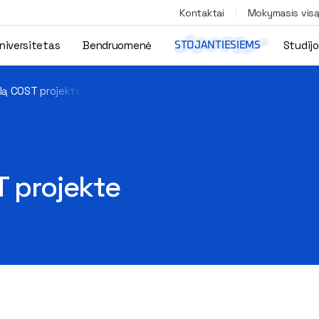
Kontaktai
Mokymasis vis
niversitetas
Bendruomenė
Studij
STOJANTIESIEMS
lą COST projekte
T projekte