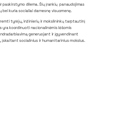
r paskirstymo dilema. Šių įrankių panaudojimas
ų bei kuria socialiai darnesnę visuomenę.
remti tyrėjų, inžinierių ir mokslininkų tarptautinį
as yra koordinuoti nacionalinėmis lėšomis
endradarbiavimą generuojant ir įgyvendinant
, įskaitant socialinius ir humanitarinius mokslus.