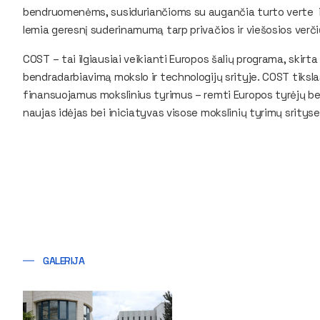
bendruomenėms, susiduriančioms su augančia turto verte i
lemia geresnį suderinamumą tarp privačios ir viešosios verči
COST – tai ilgiausiai veikianti Europos šalių programa, skirta 
bendradarbiavimą mokslo ir technologijų srityje. COST tiksl
finansuojamus mokslinius tyrimus – remti Europos tyrėjų b
naujas idėjas bei iniciatyvas visose mokslinių tyrimų srityse
GALERIJA