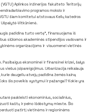
(VGTU) Aplinkos inžinerijos fakulteto Teritorijų
 bendradarbiavimo programos mokslo ir
 VGTU šiam komitetui atstovaus Kelių katedros
sa Ušpalytė-Vitkūnienė.
ugis padidina turto vertę“, finansuojama iš
u bus siūlomos akademinės stipendijos vadovams ir
usybinėms organizacijoms ir visuomenei vietinės
 Pasibaigus ekonominei ir finansinei krizei, šalys
us viešus įsipareigojimus. Urbanizacija reikalauja
, kurie daugeliu atvejų padidina žemės kainą
Koks šis poveikis vystymui ir pažangai? Kokie yra
utarė paskleisti ekonominius, socialinius,
izuoti kaštų ir pelno išdėstymą mieste. Šio
perduoti patirtį vietinėms ir regioninėms