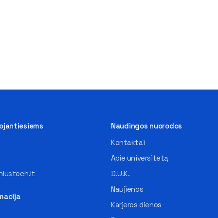
tojantiesiems
Naudingos nuorodos
Kontaktai
Apie universitetą
iustech.lt
D.U.K.
Naujienos
macija
Karjeros dienos