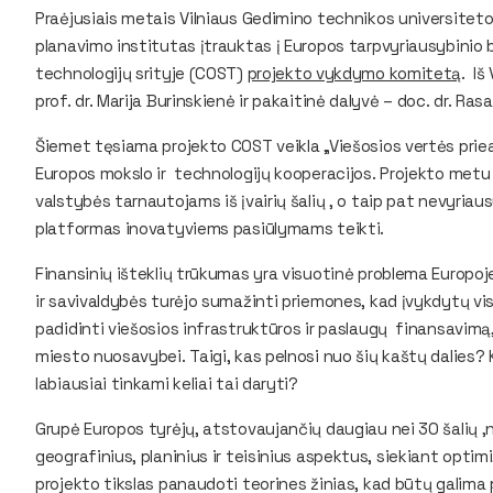
Praėjusiais metais Vilniaus Gedimino technikos universiteto 
planavimo institutas įtrauktas į Europos tarpvyriausybinio
technologijų srityje (COST)
projekto vykdymo komitetą
. Iš
prof. dr. Marija Burinskienė ir pakaitinė dalyvė – doc. dr. Ra
Šiemet tęsiama projekto COST veikla „Viešosios vertės priea
Europos mokslo ir technologijų kooperacijos. Projekto met
valstybės tarnautojams iš įvairių šalių , o taip pat nevyria
platformas inovatyviems pasiūlymams teikti.
Finansinių išteklių trūkumas yra visuotinė problema Europoje.
ir savivaldybės turėjo sumažinti priemones, kad įvykdytų vis
padidinti viešosios infrastruktūros ir paslaugų finansavimą
miesto nuosavybei. Taigi, kas pelnosi nuo šių kaštų dalies? 
labiausiai tinkami keliai tai daryti?
Grupė Europos tyrėjų, atstovaujančių daugiau nei 30 šalių ,n
geografinius, planinius ir teisinius aspektus, siekiant optim
projekto tikslas panaudoti teorines žinias, kad būtų galima 