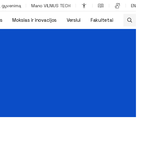
ą gyvenimą
Mano VILNIUS TECH
EN
os
Mokslas ir inovacijos
Verslui
Fakultetai