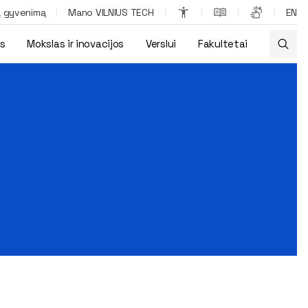
ą gyvenimą
Mano VILNIUS TECH
EN
os
Mokslas ir inovacijos
Verslui
Fakultetai