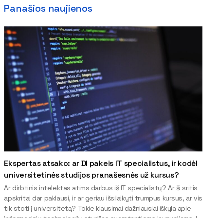
Panašios naujienos
Ekspertas atsako: ar DI pakeis IT specialistus, ir kodėl
universitetinės studijos pranašesnės už kursus?
Ar dirbtinis intelektas atims darbus iš IT specialistų? Ar ši sritis
apskritai dar paklausi, ir ar geriau išsilaikyti trumpus kursus, ar vis
tik stoti į universitetą? Tokie klausimai dažniausiai iškyla apie