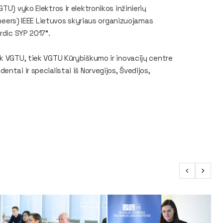
TU) vyko Elektros ir elektronikos inžinierių
gineers) IEEE Lietuvos skyriaus organizuojamas
rdic SYP 2017“.
ek VGTU, tiek VGTU Kūrybiškumo ir inovacijų centre
ntai ir specialistai iš Norvegijos, Švedijos,