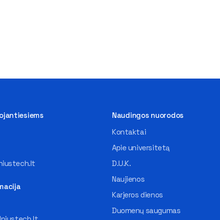
tojantiesiems
Naudingos nuorodos
Kontaktai
Apie universitetą
iustech.lt
D.U.K.
Naujienos
macija
Karjeros dienos
Duomenų saugumas
lniustech.lt