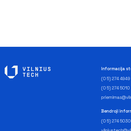
Informacija s
(0 5) 274 4949
(0 5) 274 5010
priemimas@viln
Bendroji infor
(0 5) 274 5030
vilniustech@vi