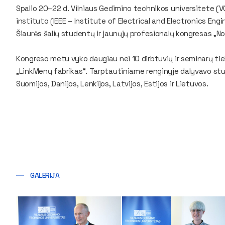
Spalio 20–22 d. Vilniaus Gedimino technikos universitete (VG
instituto (IEEE – Institute of Electrical and Electronics En
Šiaurės šalių studentų ir jaunųjų profesionalų kongresas „No
Kongreso metu vyko daugiau nei 10 dirbtuvių ir seminarų ti
„LinkMenų fabrikas“. Tarptautiniame renginyje dalyvavo stude
Suomijos, Danijos, Lenkijos, Latvijos, Estijos ir Lietuvos.
GALERIJA