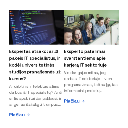
Ekspertas atsako: ar DI
Eksperto patarimai
pakeis IT specialistus, ir
svarstantiems apie
kodėl universitetinės
karjerą IT sektoriuje
studijos pranašesnės už
Vis dar gajus mitas, jog
kursus?
darbas IT sektoriuje – vien
programavimas, tačiau įgytas
Ar dirbtinis intelektas atims
informacinių mokslų
darbus iš IT specialistų? Ar ši
išsilavinimas gali atverti kur
sritis apskritai dar paklausi, ir
Plačiau
kas daugiau durų ir net
ar geriau išsilaikyti trumpus
užauginti iki vadovų. Sparčiai
kursus, ar vis tik stoti į
Plačiau
keičiantis technologijoms,
universitetą? Tokie klausimai
šiandien darbo rinkoje trūksta
dažniausiai iškyla apie
dirbtinio intelekto (DI),