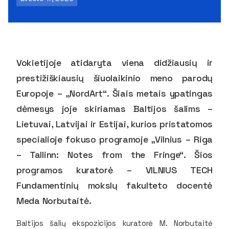
Vokietijoje atidaryta viena didžiausių ir
prestižiškiausių šiuolaikinio meno parodų
Europoje – „NordArt“. Šiais metais ypatingas
dėmesys joje skiriamas Baltijos šalims –
Lietuvai, Latvijai ir Estijai, kurios pristatomos
specialioje fokuso programoje „Vilnius – Riga
– Tallinn: Notes from the Fringe“. Šios
programos kuratorė – VILNIUS TECH
Fundamentinių mokslų fakulteto docentė
Meda Norbutaitė.
Baltijos šalių ekspozicijos kuratorė M. Norbutaitė