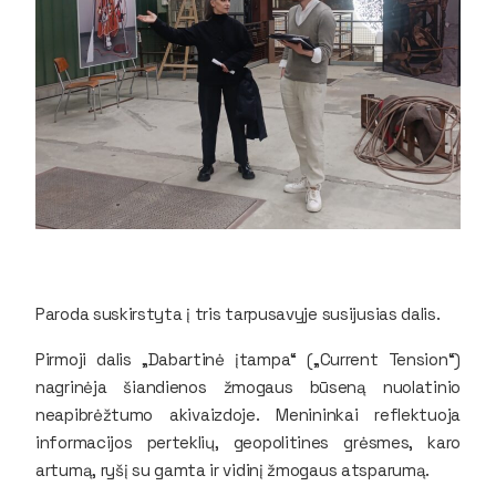
Paroda suskirstyta į tris tarpusavyje susijusias dalis.
Pirmoji dalis „Dabartinė įtampa“ („Current Tension“)
nagrinėja šiandienos žmogaus būseną nuolatinio
neapibrėžtumo akivaizdoje. Menininkai reflektuoja
informacijos perteklių, geopolitines grėsmes, karo
artumą, ryšį su gamta ir vidinį žmogaus atsparumą.