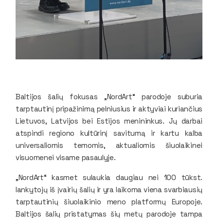
Baltijos šalių fokusas „NordArt“ parodoje suburia
tarptautinį pripažinimą pelniusius ir aktyviai kuriančius
Lietuvos, Latvijos bei Estijos menininkus. Jų darbai
atspindi regiono kultūrinį savitumą ir kartu kalba
universaliomis temomis, aktualiomis šiuolaikinei
visuomenei visame pasaulyje.
„NordArt“ kasmet sulaukia daugiau nei 100 tūkst.
lankytojų iš įvairių šalių ir yra laikoma viena svarbiausių
tarptautinių šiuolaikinio meno platformų Europoje.
Baltijos šalių pristatymas šių metų parodoje tampa