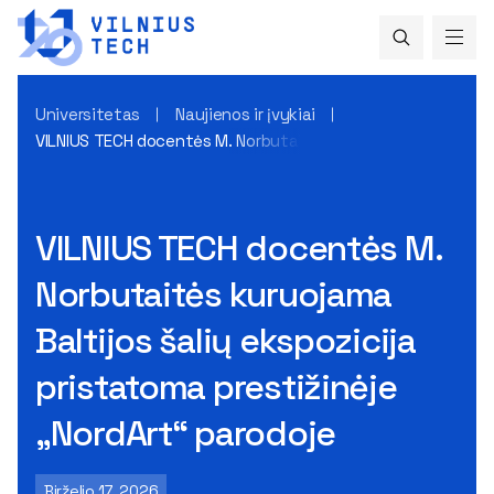
Universitetas
Naujienos ir įvykiai
VILNIUS TECH docentės M. Norbutaitės kuruojama Baltijos šal
VILNIUS TECH docentės M.
Norbutaitės kuruojama
Baltijos šalių ekspozicija
pristatoma prestižinėje
„NordArt“ parodoje
Birželio 17, 2026