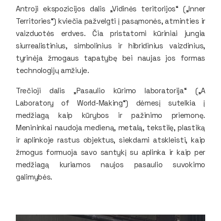
Antroji ekspozicijos dalis „Vidinės teritorijos“ („Inner
Territories“) kviečia pažvelgti į pasąmonės, atminties ir
vaizduotės erdves. Čia pristatomi kūriniai jungia
siurrealistinius, simbolinius ir hibridinius vaizdinius,
tyrinėja žmogaus tapatybę bei naujas jos formas
technologijų amžiuje.
Trečioji dalis „Pasaulio kūrimo laboratorija“ („A
Laboratory of World-Making“) dėmesį sutelkia į
medžiagą kaip kūrybos ir pažinimo priemonę.
Menininkai naudoja medieną, metalą, tekstilę, plastiką
ir aplinkoje rastus objektus, siekdami atskleisti, kaip
žmogus formuoja savo santykį su aplinka ir kaip per
medžiagą kuriamos naujos pasaulio suvokimo
galimybės.