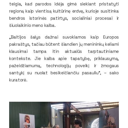
teigia, kad parodos idėja gimė siekiant pristatyti
regioną kaip vientisą kultūrinę erdvę, kurioje susitinka
bendros istorinės patirtys, socialiniai procesai ir
šiuolaikinio meno kalba.
„Baltijos šalys dažnai suvokiamos kaip Europos
pakraštys, tačiau būtent šiandien jų menininkų keliami
klausimai tampa itin aktualūs tarptautiniame
kontekste. Jie kalba apie tapatybę, priklausymą,
pažeidžiamumą, technologijų poveikį ir žmogaus
santykį su nuolat besikeičiančiu pasauliu“, – sako
kuratorė.