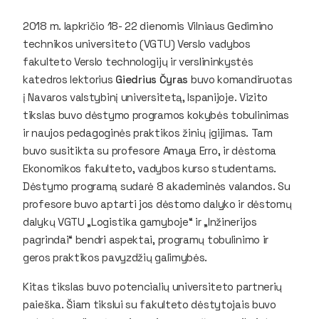
2018 m. lapkričio 18- 22 dienomis Vilniaus Gedimino
technikos universiteto (VGTU) Verslo vadybos
fakulteto Verslo technologijų ir verslininkystės
katedros lektorius
Giedrius Čyras
buvo komandiruotas
į Navaros valstybinį universitetą, Ispanijoje. Vizito
tikslas buvo dėstymo programos kokybės tobulinimas
ir naujos pedagoginės praktikos žinių įgijimas. Tam
buvo susitikta su profesore Amaya Erro, ir dėstoma
Ekonomikos fakulteto, vadybos kurso studentams.
Dėstymo programą sudarė 8 akademinės valandos. Su
profesore buvo aptarti jos dėstomo dalyko ir dėstomų
dalykų VGTU „Logistika gamyboje“ ir „Inžinerijos
pagrindai“ bendri aspektai, programų tobulinimo ir
geros praktikos pavyzdžių galimybės.
Kitas tikslas buvo potencialių universiteto partnerių
paieška. Šiam tikslui su fakulteto dėstytojais buvo