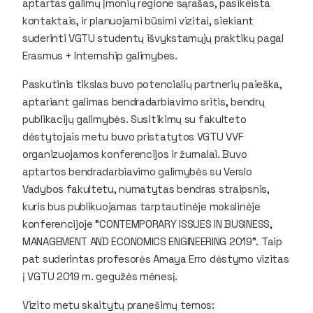
aptartas galimų įmonių regione sąrašas, pasikeista
kontaktais, ir planuojami būsimi vizitai, siekiant
suderinti VGTU studentų išvykstamųjų praktikų pagal
Erasmus + Internship galimybes.
Paskutinis tikslas buvo potencialių partnerių paieška,
aptariant galimas bendradarbiavimo sritis, bendrų
publikacijų galimybės. Susitikimų su fakulteto
dėstytojais metu buvo pristatytos VGTU VVF
organizuojamos konferencijos ir žurnalai. Buvo
aptartos bendradarbiavimo galimybės su Verslo
Vadybos fakultetu, numatytas bendras straipsnis,
kuris bus publikuojamas tarptautinėje mokslinėje
konferencijoje "CONTEMPORARY ISSUES IN BUSINESS,
MANAGEMENT AND ECONOMICS ENGINEERING 2019". Taip
pat suderintas profesorės Amaya Erro dėstymo vizitas
į VGTU 2019 m. gegužės mėnesį.
Vizito metu skaitytų pranešimų temos: