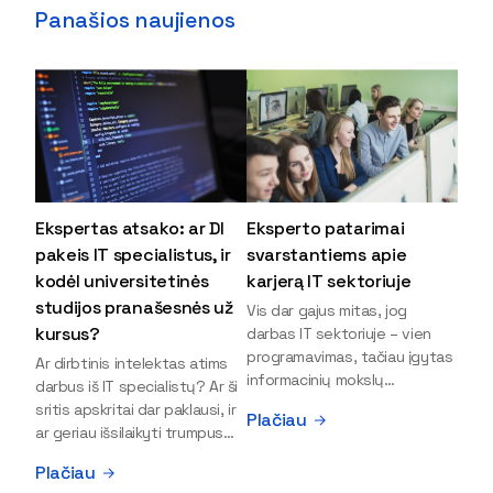
Panašios naujienos
Ekspertas atsako: ar DI
Eksperto patarimai
pakeis IT specialistus, ir
svarstantiems apie
kodėl universitetinės
karjerą IT sektoriuje
studijos pranašesnės už
Vis dar gajus mitas, jog
kursus?
darbas IT sektoriuje – vien
programavimas, tačiau įgytas
Ar dirbtinis intelektas atims
informacinių mokslų
darbus iš IT specialistų? Ar ši
išsilavinimas gali atverti kur
sritis apskritai dar paklausi, ir
Plačiau
kas daugiau durų ir net
ar geriau išsilaikyti trumpus
užauginti iki vadovų. Sparčiai
kursus, ar vis tik stoti į
Plačiau
keičiantis technologijoms,
universitetą? Tokie klausimai