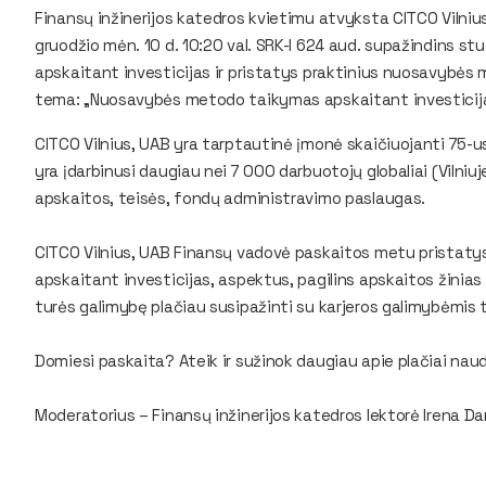
Finansų inžinerijos katedros kvietimu atvyksta CITCO Vilni
gruodžio mėn. 10 d. 10:20 val. SRK-I 624 aud. supažindins
apskaitant investicijas ir pristatys praktinius nuosavybė
tema: „Nuosavybės metodo taikymas apskaitant investicij
CITCO Vilnius, UAB yra tarptautinė įmonė skaičiuojanti 75-us v
yra įdarbinusi daugiau nei 7 000 darbuotojų globaliai (Vilniu
apskaitos, teisės, fondų administravimo paslaugas.
CITCO Vilnius, UAB Finansų vadovė paskaitos metu pristat
apskaitant investicijas, aspektus, pagilins apskaitos žinias
turės galimybę plačiau susipažinti su karjeros galimybėmis 
Domiesi paskaita? Ateik ir sužinok daugiau apie plačiai na
Moderatorius – Finansų inžinerijos katedros lektorė Irena Da