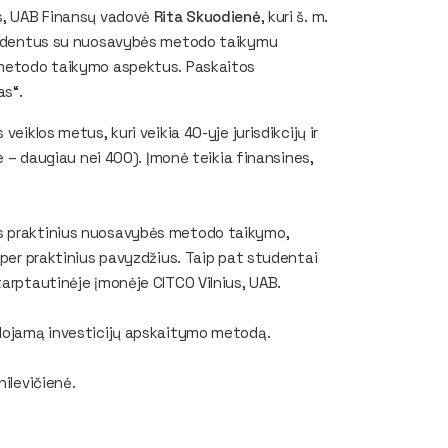
us, UAB Finansų vadovė
Rita Skuodienė
, kuri š. m.
 studentus su nuosavybės metodo taikymu
s metodo taikymo aspektus. Paskaitos
as“.
eiklos metus, kuri veikia 40-yje jurisdikcijų ir
je – daugiau nei 400). Įmonė teikia finansines,
ys praktinius nuosavybės metodo taikymo,
 per praktinius pavyzdžius. Taip pat studentai
tarptautinėje įmonėje CITCO Vilnius, UAB.
udojamą investicijų apskaitymo metodą.
nilevičienė.