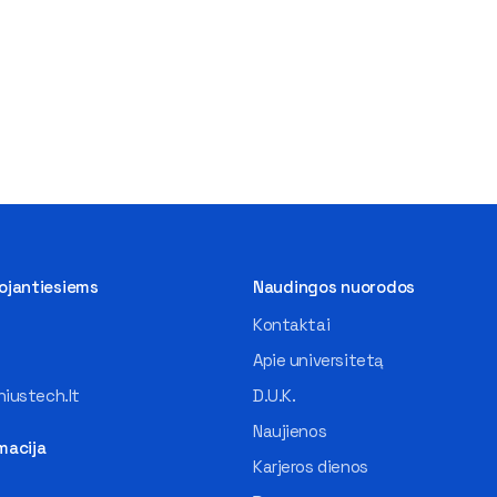
tojantiesiems
Naudingos nuorodos
Kontaktai
Apie universitetą
iustech.lt
D.U.K.
Naujienos
macija
Karjeros dienos