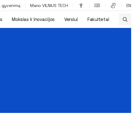
ą gyvenimą
Mano VILNIUS TECH
EN
os
Mokslas ir inovacijos
Verslui
Fakultetai