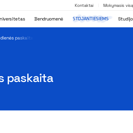
Kontaktai
Mokymasis vis
niversitetas
Bendruomenė
Studij
STOJANTIESIEMS
odienės paskaita
s paskaita