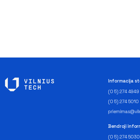
Informacija s
(0 5) 274 4949
(0 5) 274 5010
priemimas@viln
Bendroji infor
(0 5) 274 5030