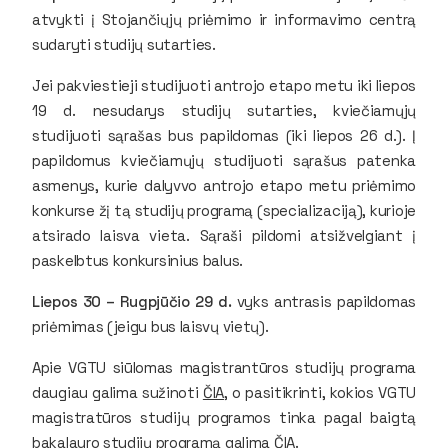
atvykti į Stojančiųjų priėmimo ir informavimo centrą
sudaryti studijų sutarties.
Jei pakviestieji studijuoti antrojo etapo metu iki liepos
19 d. nesudarys studijų sutarties, kviečiamųjų
studijuoti sąrašas bus papildomas (iki liepos 26 d.). Į
papildomus kviečiamųjų studijuoti sąrašus patenka
asmenys, kurie dalyvvo antrojo etapo metu priėmimo
konkurse žį tą studijų programą (specializaciją), kurioje
atsirado laisva vieta. Sąraši pildomi atsižvelgiant į
paskelbtus konkursinius balus.
Liepos 30 – Rugpjūčio 29 d.
vyks antrasis papildomas
priėmimas (jeigu bus laisvų vietų).
Apie VGTU siūlomas magistrantūros studijų programa
daugiau galima sužinoti
ČIA
, o pasitikrinti, kokios VGTU
magistratūros studijų programos tinka pagal baigtą
bakalauro studijų programą galima
ČIA
.