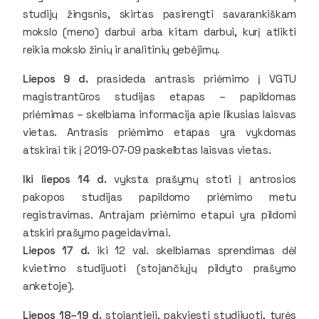
studijų žingsnis, skirtas pasirengti savarankiškam
mokslo (meno) darbui arba kitam darbui, kurį atlikti
reikia mokslo žinių ir analitinių gebėjimų.
Liepos 9 d.
prasideda antrasis priėmimo į VGTU
magistrantūros studijas etapas – papildomas
priėmimas – skelbiama informacija apie likusias laisvas
vietas. Antrasis priėmimo etapas yra vykdomas
atskirai tik į 2019-07-09 paskelbtas laisvas vietas.
Iki liepos 14 d.
vyksta prašymų stoti į antrosios
pakopos studijas papildomo priėmimo metu
registravimas. Antrajam priėmimo etapui yra pildomi
atskiri prašymo pageidavimai.
Liepos 17 d.
iki 12 val. skelbiamas sprendimas dėl
kvietimo studijuoti (stojančiųjų pildyto prašymo
anketoje).
Liepos 18–19 d.
stojantieji, pakviesti studijuoti, turės