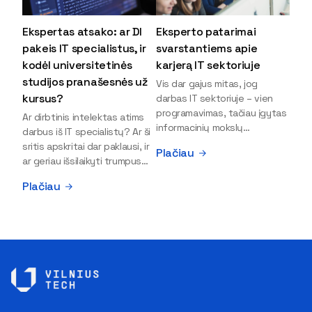
Ekspertas atsako: ar DI
Eksperto patarimai
pakeis IT specialistus, ir
svarstantiems apie
kodėl universitetinės
karjerą IT sektoriuje
studijos pranašesnės už
Vis dar gajus mitas, jog
kursus?
darbas IT sektoriuje – vien
programavimas, tačiau įgytas
Ar dirbtinis intelektas atims
informacinių mokslų
darbus iš IT specialistų? Ar ši
išsilavinimas gali atverti kur
sritis apskritai dar paklausi, ir
Plačiau
kas daugiau durų ir net
ar geriau išsilaikyti trumpus
užauginti iki vadovų. Sparčiai
kursus, ar vis tik stoti į
Plačiau
keičiantis technologijoms,
universitetą? Tokie klausimai
šiandien darbo rinkoje trūksta
dažniausiai iškyla apie
dirbtinio intelekto (DI),
informacinių technologijų
kibernetinio saugumo,
studijas svarstantiems
debesijos ekspertų,
jaunuoliams. Iš šiuos ir kitus
duomenų analitikų.
klausimus apie šio sektoriaus
Apsispręsti dėl studijų
ypatybes bei universitetinių
programos ar karjeros
studijų pranašumą pasakoja
krypties neretai trukdo
VILNIUS TECH Fundamentinių