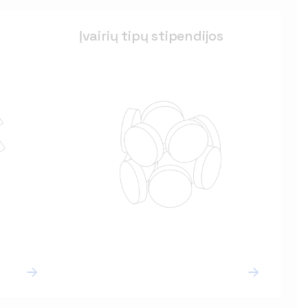
Įvairių tipų stipendijos
Įvairių tipų stipendijos