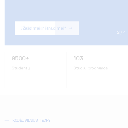
„Žaidimai ir išradimai“
2 / 4
9500+
103
Studentų
Studijų programos
KODĖL VILNIUS TECH?