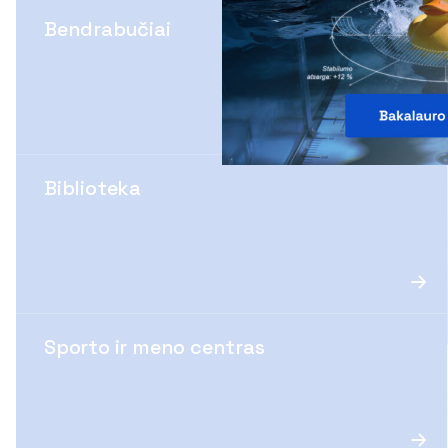
Bendrabučiai
Biblioteka
Sporto ir meno centras