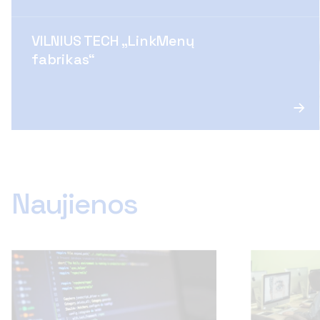
VILNIUS TECH „LinkMenų
fabrikas“
Naujienos