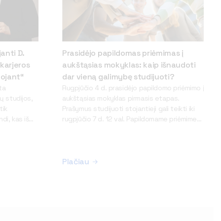
anti D.
Prasidėjo papildomas priėmimas į
karjeros
aukštąsias mokyklas: kaip išnaudoti
uojant“
dar vieną galimybę studijuoti?
ta
Rugpjūčio 4 d. prasidėjo papildomo priėmimo į
ų studijos,
aukštąsias mokyklas pirmasis etapas.
tik
Prašymus studijuoti stojantieji gali teikti iki
i, kas iš
rugpjūčio 7 d. 12 val. Papildomame priėmime
stiprybės“, –
gali dalyvauti stojantieji, kurie pagrindinio
s
priėmimo metu negavo kvietimo studijuoti
s“ vadovė
arba jame apskritai nedalyvavo. Taip pat
įrodo savo
šiame etape į valstybės finansuojamą (VF)
Plačiau
vadybos
studijų vietą gali pretenduoti ir tie, kurie
eros stotelę
pagrindinio priėmimo metu įstojo bei pasirašė
ama ir
studijų sutartį valstybės nefinansuojamoje
risimena,
(VNF) vietoje. Tokia galimybė išlieka ir
au mokykloje
papildomo priėmimo antrajame etape. Tuo