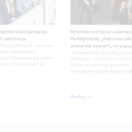
arimai svarstantiems
Rinkodaros įmonei vadovauj
IT sektoriuje
Padegimaitė: „Aiškumas dėl 
itas, jog darbas IT sektoriuje –
atsiranda veikiant, ne plan
imas, tačiau įgytas
„Kiekviena idėja, kuria tiki, yra ver
slų išsilavinimas gali atverti
išbandymo – nesvarbu, ar tai būt
durų ir net užauginti iki
darbas, ar asmeninis gyvenimas, 
i keičiantis technologijoms,
bandydamas naujus dalykus atrand
rinkoje trūksta dirbtinio
tiesų tau įdomu ir kur slypi tavo 
 kibernetinio saugumo,
įsitikinusi skaitmeninės rinkodaro
ertų, duomenų analitikų.
specialistė, įmonės „Paperplane
 studijų programos ar karjeros
Dovilė Padegimaitė. Mergina tai 
Plačiau
i trukdo abejonės ir
pavyzdžiu: VILNIUS TECH Verslo 
ip tik šiuo metu
fakulteto alumnė į dabartinę karj
r verta rinktis karjerą IT
atėjo tik drąsiai eksperimentuod
aria beveik tris dešimtmečius
ieškodama. Dovilė Padegimaitė p
rbantis Aurelijus
kad jos pašaukimas ėmė ryškėti j
 Neišsenkančios darbo