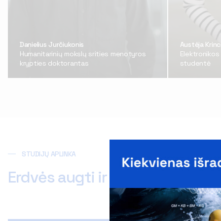
Danielius Jurčiukonis
Austėja Krinc
Humanitarinių mokslų srities menotyros
Elektronikos 
krypties doktorantas
studentė
STUDIJŲ APLINKA
Erdvės augti ir kurti