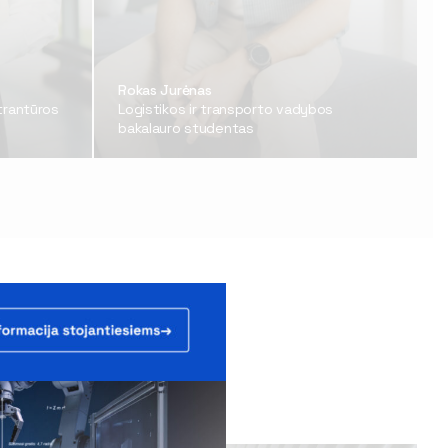
Rokas Jurėnas
strantūros
Logistikos ir transporto vadybos
bakalauro studentas