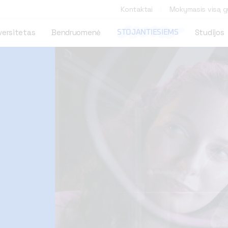
Kontaktai
Mokymasis visą 
versitetas
Bendruomenė
Studijos
STOJANTIESIEMS