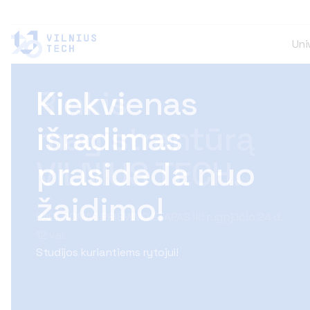
Uni
Kiekvienas
išradimas
prasideda nuo
žaidimo!
Studijos kuriantiems rytojui!