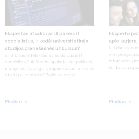
Ekspertas atsako: ar DI pakeis IT
Eksperto pat
specialistus, ir kodėl universitetinės
apie karjerą 
studijos pranašesnės už kursus?
Vis dar gajus m
vien programav
Ar dirbtinis intelektas atims darbus iš IT
informacinių mok
specialistų? Ar ši sritis apskritai dar paklausi,
kur kas daugiau 
ir ar geriau išsilaikyti trumpus kursus, ar vis tik
vadovų. Sparčia
stoti į universitetą? Tokie klausimai
šiandien darbo 
dažniausiai iškyla apie informacinių
intelekto (DI),
technologijų studijas svarstantiems
debesijos eksp
jaunuoliams. Iš šiuos ir kitus klausimus apie šio
Apsispręsti dėl
sektoriaus ypatybes bei universitetinių
Plačiau
Plačiau
krypties nereta
studijų pranašumą pasakoja VILNIUS TECH
nežinomybė. Ka
Fundamentinių mokslų fakulteto lektorius ir
svarstantiems, a
Skaitmeninės gynybos kompetencijų centro
sektoriuje, pat
direktorius Vitalijus Gurčinas. – IT specialistai
šioje sferoje di
ilgą laiką buvo vieni geidžiamiausių ir
Juozapavičius.