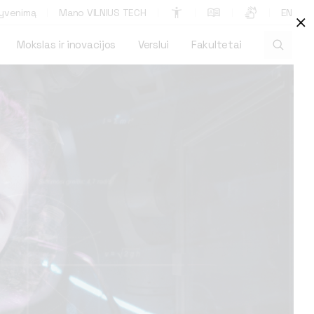
gyvenimą
Mano VILNIUS TECH
EN
⨉
Mokslas ir inovacijos
Verslui
Fakultetai