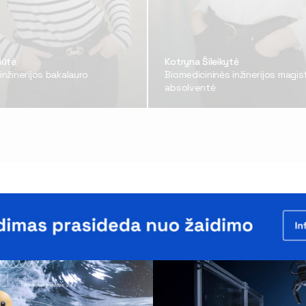
iūtė
Kotryna Šileikytė
inžinerijos bakalauro
Biomedicininės inžinerijos magi
absolventė