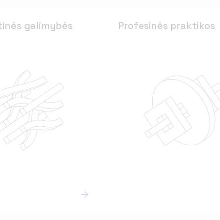
tinės galimybės
tinės galimybės
Profesinės praktikos
Profesinės praktikos