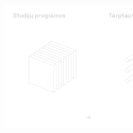
Studijų programos
Studijų programos
Tarptau
Tarptau