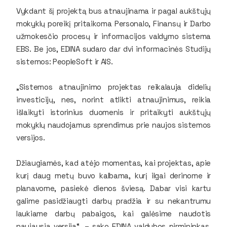
Vykdant šį projektą bus atnaujinama ir pagal aukštųjų
mokyklų poreikį pritaikoma Personalo, Finansų ir Darbo
užmokesčio procesų ir informacijos valdymo sistema
EBS. Be jos, EDINA sudaro dar dvi informacinės Studijų
sistemos: PeopleSoft ir AIS.
„Sistemos atnaujinimo projektas reikalauja didelių
investicijų, nes, norint atlikti atnaujinimus, reikia
išlaikyti istorinius duomenis ir pritaikyti aukštųjų
mokyklų naudojamus sprendimus prie naujos sistemos
versijos.
Džiaugiamės, kad atėjo momentas, kai projektas, apie
kurį daug metų buvo kalbama, kurį ilgai derinome ir
planavome, pasiekė dienos šviesą. Dabar visi kartu
galime pasidžiaugti darbų pradžia ir su nekantrumu
laukiame darbų pabaigos, kai galėsime naudotis
naujausia versija“, – sako EDINA valdybos pirmininkas,