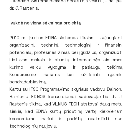
– kasdien. Sistema niekada nenustoja veikti“, – dalijasi
dr. J. Rastenis.
Įvykdė ne vieną sėkmingą projektą
2010 m. įkurtos EDINA sistemos tikslas – sujungiant
organizacinį, techninį, technologinį ir finansinį
potencialą, profesines žinias bei įgūdžius, organizuoti
Lietuvos mokslo ir studijų informacinės sistemos
kūrimo veiklų vykdymą ir paslaugų teikimą
Konsorciumo nariams bei užtikrinti ilgalaikį
bendradarbiavimą.
Kartu su ITSC Programavimo skyriaus vadovu Dainoru
Balnioniu EDINOS konsorciumui vadovaujantis dr. J.
Rastenis tikina, kad VILNIUS TECH atstovai daug metų
siekia, kad EDINA kurtų pridėtinę vertę kiekvienam
konsorciumo nariui ir padėtų neatsilikti nuo
technologinių naujovių.