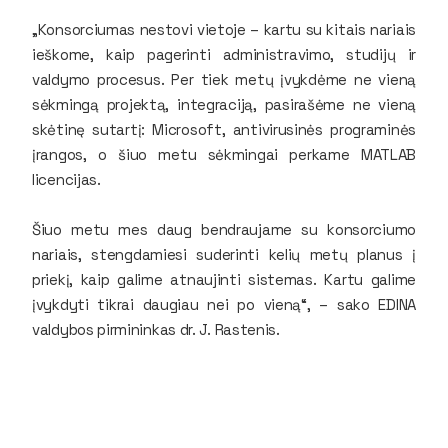
„Konsorciumas nestovi vietoje – kartu su kitais nariais
ieškome, kaip pagerinti administravimo, studijų ir
valdymo procesus. Per tiek metų įvykdėme ne vieną
sėkmingą projektą, integraciją, pasirašėme ne vieną
skėtinę sutartį: Microsoft, antivirusinės programinės
įrangos, o šiuo metu sėkmingai perkame MATLAB
licencijas.
Šiuo metu mes daug bendraujame su konsorciumo
nariais, stengdamiesi suderinti kelių metų planus į
priekį, kaip galime atnaujinti sistemas. Kartu galime
įvykdyti tikrai daugiau nei po vieną“, – sako EDINA
valdybos pirmininkas dr. J. Rastenis.