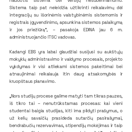
naudotis sistema dėl versijų nesuderinamumo.
Sistema taip pat neleidžia užtikrinti reikalavimų dėl
integracijų su išorinėmis valstybinėmis sistemomis ir
registrais įgyvendinimo, apsunkina sistemos palaikymą
ir jos priežiūrą“, – pasakoja EDINA jau 6 m.
administruojančio ITSC vadovas.
Kadangi EBS yra labai glaudžiai susijusi su aukštųjų
mokyklų administravimo ir valdymo procesais, projekto
vykdymas ir visi atliekami sistemos pakeitimai bei
atnaujinimai reikalauja itin daug atsakomybės ir
kruopštaus planavimo.
„Nors studijų procese galime matyti tam tikras pauzes,
iš tikro tai – nenutrūkstamas procesas: kai vieni
studentai baigia studijas, kiti ima pildyti prašymus, o
už kelių savaičių prasideda sutarčių pasirašymai,
bendrabučių rezervavimas, stipendijų mokėjimas ir taip