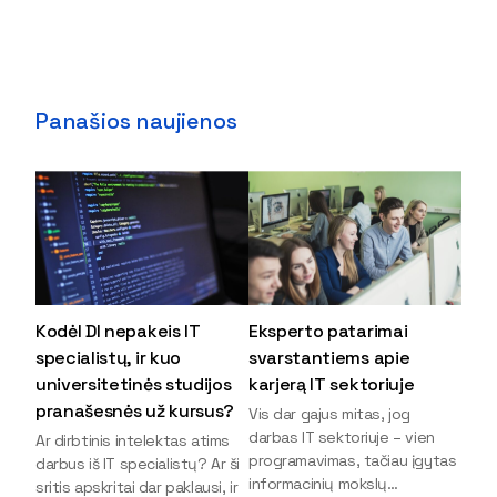
Panašios naujienos
Kodėl DI nepakeis IT
Eksperto patarimai
specialistų, ir kuo
svarstantiems apie
universitetinės studijos
karjerą IT sektoriuje
pranašesnės už kursus?
Vis dar gajus mitas, jog
darbas IT sektoriuje – vien
Ar dirbtinis intelektas atims
programavimas, tačiau įgytas
darbus iš IT specialistų? Ar ši
informacinių mokslų
sritis apskritai dar paklausi, ir