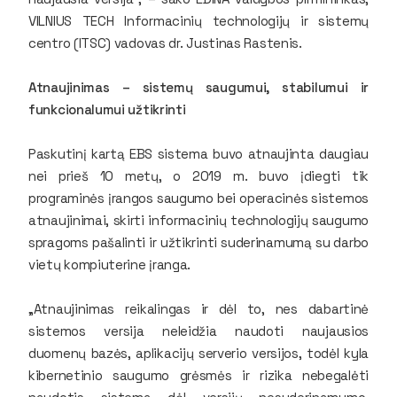
VILNIUS TECH Informacinių technologijų ir sistemų
centro (ITSC) vadovas dr. Justinas Rastenis.
Atnaujinimas – sistemų saugumui, stabilumui ir
funkcionalumui užtikrinti
Paskutinį kartą EBS sistema buvo atnaujinta daugiau
nei prieš 10 metų, o 2019 m. buvo įdiegti tik
programinės įrangos saugumo bei operacinės sistemos
atnaujinimai, skirti informacinių technologijų saugumo
spragoms pašalinti ir užtikrinti suderinamumą su darbo
vietų kompiuterine įranga.
„Atnaujinimas reikalingas ir dėl to, nes dabartinė
sistemos versija neleidžia naudoti naujausios
duomenų bazės, aplikacijų serverio versijos, todėl kyla
kibernetinio saugumo grėsmės ir rizika nebegalėti