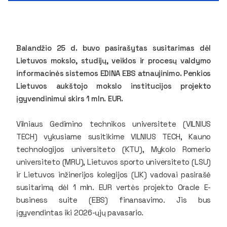
Balandžio 25 d. buvo pasirašytas susitarimas dėl
Lietuvos mokslo, studijų, veiklos ir procesų valdymo
informacinės sistemos EDINA EBS atnaujinimo. Penkios
Lietuvos aukštojo mokslo institucijos projekto
įgyvendinimui skirs 1 mln. EUR.
Vilniaus Gedimino technikos universitete (VILNIUS
TECH) vykusiame susitikime VILNIUS TECH, Kauno
technologijos universiteto (KTU), Mykolo Romerio
universiteto (MRU), Lietuvos sporto universiteto (LSU)
ir Lietuvos inžinerijos kolegijos (LIK) vadovai pasirašė
susitarimą dėl 1 mln. EUR vertės projekto Oracle E-
business suite (EBS) finansavimo. Jis bus
įgyvendintas iki 2026-ųjų pavasario.