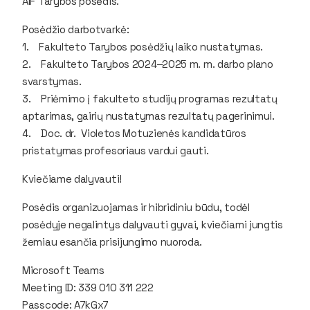
AIF Tarybos posėdis.
Posėdžio darbotvarkė:
1. Fakulteto Tarybos posėdžių laiko nustatymas.
2. Fakulteto Tarybos 2024‒2025 m. m. darbo plano
svarstymas.
3. Priėmimo į fakulteto studijų programas rezultatų
aptarimas, gairių nustatymas rezultatų pagerinimui.
4. Doc. dr. Violetos Motuzienės kandidatūros
pristatymas profesoriaus vardui gauti.
Kviečiame dalyvauti!
Posėdis organizuojamas ir hibridiniu būdu, todėl
posėdyje negalintys dalyvauti gyvai, kviečiami jungtis
žemiau esančia prisijungimo nuoroda.
Microsoft Teams
Meeting ID: 339 010 311 222
Passcode: A7kGx7