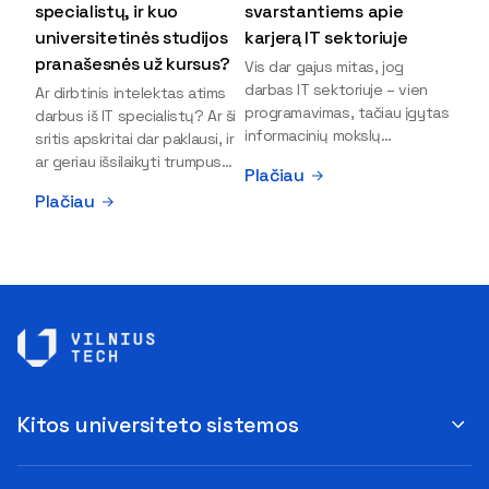
specialistų, ir kuo
svarstantiems apie
universitetinės studijos
karjerą IT sektoriuje
pranašesnės už kursus?
Vis dar gajus mitas, jog
darbas IT sektoriuje – vien
Ar dirbtinis intelektas atims
programavimas, tačiau įgytas
darbus iš IT specialistų? Ar ši
informacinių mokslų
sritis apskritai dar paklausi, ir
išsilavinimas gali atverti kur
ar geriau išsilaikyti trumpus
Plačiau
kas daugiau durų ir net
kursus, ar vis tik stoti į
Plačiau
užauginti iki vadovų. Sparčiai
universitetą? Tokie klausimai
keičiantis technologijoms,
dažniausiai iškyla apie
šiandien darbo rinkoje trūksta
informacinių technologijų
dirbtinio intelekto (DI),
studijas svarstantiems
kibernetinio saugumo,
jaunuoliams. Iš šiuos ir kitus
debesijos ekspertų,
klausimus apie šio sektoriaus
duomenų analitikų.
ypatybes bei universitetinių
Apsispręsti dėl studijų
studijų pranašumą pasakoja
programos ar karjeros
VILNIUS TECH Fundamentinių
krypties neretai trukdo
mokslų fakulteto lektorius ir
Kitos universiteto sistemos
abejonės ir nežinomybė. Kaip
Skaitmeninės gynybos
tik šiuo metu svarstantiems,
kompetencijų centro
ar verta rinktis karjerą IT
direktorius Vitalijus Gurčinas.