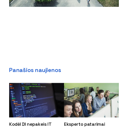
Panašios naujienos
Kodėl DI nepakeis IT
Eksperto patarimai