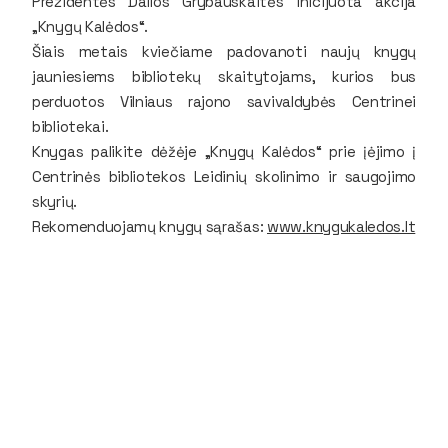
Prezidentės Dalios Grybauskaitės inicijuota akcija
„Knygų Kalėdos“.
Šiais metais kviečiame padovanoti naujų knygų
jauniesiems bibliotekų skaitytojams, kurios bus
perduotos Vilniaus rajono savivaldybės Centrinei
bibliotekai.
Knygas palikite dėžėje „Knygų Kalėdos“ prie įėjimo į
Centrinės bibliotekos Leidinių skolinimo ir saugojimo
skyrių.
Rekomenduojamų knygų sąrašas:
www.knygukaledos.lt