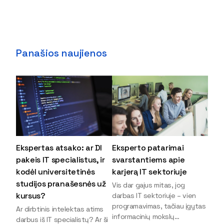
Panašios naujienos
Ekspertas atsako: ar DI
Eksperto patarimai
pakeis IT specialistus, ir
svarstantiems apie
kodėl universitetinės
karjerą IT sektoriuje
studijos pranašesnės už
Vis dar gajus mitas, jog
kursus?
darbas IT sektoriuje – vien
programavimas, tačiau įgytas
Ar dirbtinis intelektas atims
informacinių mokslų
darbus iš IT specialistų? Ar ši