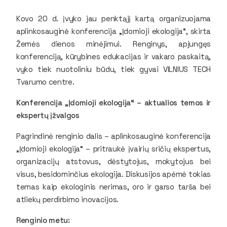
Kovo 20 d. įvyko jau penktąjį kartą organizuojama
aplinkosauginė konferencija „Įdomioji ekologija“, skirta
Žemės dienos minėjimui. Renginys, apjungęs
konferenciją, kūrybines edukacijas ir vakaro paskaitą,
vyko tiek nuotoliniu būdu, tiek gyvai VILNIUS TECH
Tvarumo centre.
Konferencija „Įdomioji ekologija“ – aktualios temos ir
ekspertų įžvalgos
Pagrindinė renginio dalis – aplinkosauginė konferencija
„Įdomioji ekologija“ – pritraukė įvairių sričių ekspertus,
organizacijų atstovus, dėstytojus, mokytojus bei
visus, besidominčius ekologija. Diskusijos apėmė tokias
temas kaip ekologinis nerimas, oro ir garso tarša bei
atliekų perdirbimo inovacijos.
Renginio metu: