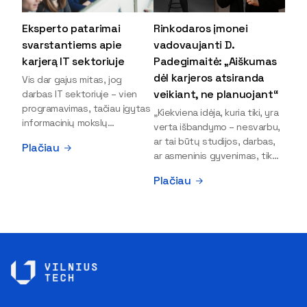
Eksperto patarimai
Rinkodaros įmonei
svarstantiems apie
vadovaujanti D.
karjerą IT sektoriuje
Padegimaitė: „Aiškumas
dėl karjeros atsiranda
Vis dar gajus mitas, jog
veikiant, ne planuojant“
darbas IT sektoriuje – vien
programavimas, tačiau įgytas
„Kiekviena idėja, kuria tiki, yra
informacinių mokslų
verta išbandymo – nesvarbu,
išsilavinimas gali atverti kur
ar tai būtų studijos, darbas,
Plačiau
kas daugiau durų ir net
ar asmeninis gyvenimas, tik
užauginti iki vadovų. Sparčiai
bandydamas naujus dalykus
Plačiau
keičiantis technologijoms,
atrandi, kas iš tiesų tau įdomu
šiandien darbo rinkoje trūksta
ir kur slypi tavo stiprybės“, –
dirbtinio intelekto (DI),
įsitikinusi skaitmeninės
kibernetinio saugumo,
rinkodaros specialistė, įmonės
debesijos ekspertų,
„Paperplanes“ vadovė Dovilė
duomenų analitikų.
Padegimaitė. Mergina tai
Apsispręsti dėl studijų
įrodo savo pavyzdžiu: VILNIUS
programos ar karjeros
TECH Verslo vadybos
krypties neretai trukdo
fakulteto alumnė į dabartinę