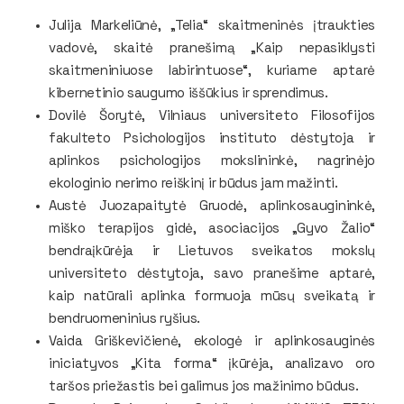
Julija Markeliūnė, „Telia“ skaitmeninės įtraukties
vadovė, skaitė pranešimą „Kaip nepasiklysti
skaitmeniniuose labirintuose“, kuriame aptarė
kibernetinio saugumo iššūkius ir sprendimus.
Dovilė Šorytė, Vilniaus universiteto Filosofijos
fakulteto Psichologijos instituto dėstytoja ir
aplinkos psichologijos mokslininkė, nagrinėjo
ekologinio nerimo reiškinį ir būdus jam mažinti.
Austė Juozapaitytė Gruodė, aplinkosaugininkė,
miško terapijos gidė, asociacijos „Gyvo Žalio“
bendraįkūrėja ir Lietuvos sveikatos mokslų
universiteto dėstytoja, savo pranešime aptarė,
kaip natūrali aplinka formuoja mūsų sveikatą ir
bendruomeninius ryšius.
Vaida Griškevičienė, ekologė ir aplinkosauginės
iniciatyvos „Kita forma“ įkūrėja, analizavo oro
taršos priežastis bei galimus jos mažinimo būdus.