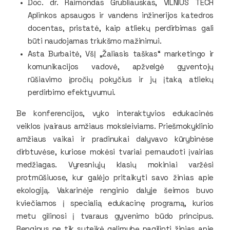
Doc. dr. Raimondas Grubliauskas, VILNIUS TECH
Aplinkos apsaugos ir vandens inžinerijos katedros
docentas, pristatė, kaip atliekų perdirbimas gali
būti naudojamas triukšmo mažinimui.
Asta Burbaitė, VšĮ „Žaliasis taškas“ marketingo ir
komunikacijos vadovė, apžvelgė gyventojų
rūšiavimo įpročių pokyčius ir jų įtaką atliekų
perdirbimo efektyvumui.
Be konferencijos, vyko interaktyvios edukacinės
veiklos įvairaus amžiaus moksleiviams. Priešmokyklinio
amžiaus vaikai ir pradinukai dalyvavo kūrybinėse
dirbtuvėse, kuriose mokėsi tvariai pernaudoti įvairias
medžiagas. Vyresniųjų klasių mokiniai varžėsi
protmūšiuose, kur galėjo pritaikyti savo žinias apie
ekologiją. Vakarinėje renginio dalyje šeimos buvo
kviečiamos į specialią edukacinę programą, kurios
metu gilinosi į tvaraus gyvenimo būdo principus.
Renginys ne tik suteikė galimybę pagilinti žinias apie