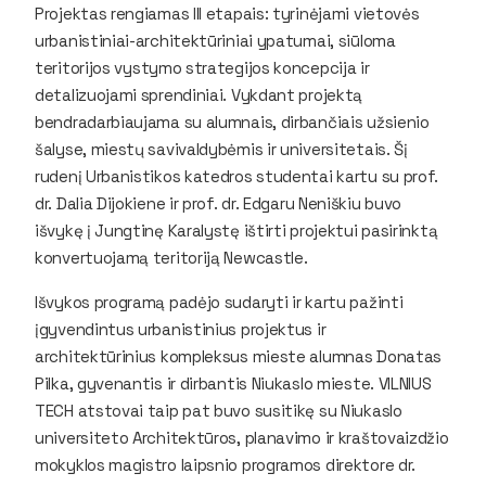
Projektas rengiamas III etapais: tyrinėjami vietovės
urbanistiniai-architektūriniai ypatumai, siūloma
teritorijos vystymo strategijos koncepcija ir
detalizuojami sprendiniai. Vykdant projektą
bendradarbiaujama su alumnais, dirbančiais užsienio
šalyse, miestų savivaldybėmis ir universitetais. Šį
rudenį Urbanistikos katedros studentai kartu su prof.
dr. Dalia Dijokiene ir prof. dr. Edgaru Neniškiu buvo
išvykę į Jungtinę Karalystę ištirti projektui pasirinktą
konvertuojamą teritoriją Newcastle.
Išvykos programą padėjo sudaryti ir kartu pažinti
įgyvendintus urbanistinius projektus ir
architektūrinius kompleksus mieste alumnas Donatas
Pilka, gyvenantis ir dirbantis Niukaslo mieste. VILNIUS
TECH atstovai taip pat buvo susitikę su Niukaslo
universiteto Architektūros, planavimo ir kraštovaizdžio
mokyklos magistro laipsnio programos direktore dr.