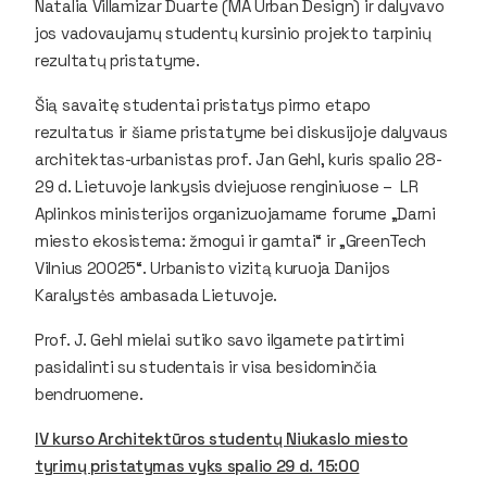
Natalia Villamizar Duarte (MA Urban Design) ir dalyvavo
jos vadovaujamų studentų kursinio projekto tarpinių
rezultatų pristatyme.
Šią savaitę studentai pristatys pirmo etapo
rezultatus ir šiame pristatyme bei diskusijoje dalyvaus
architektas-urbanistas prof. Jan Gehl, kuris spalio 28-
29 d. Lietuvoje lankysis dviejuose renginiuose – LR
Aplinkos ministerijos organizuojamame forume „Darni
miesto ekosistema: žmogui ir gamtai“ ir „GreenTech
Vilnius 20025“. Urbanisto vizitą kuruoja Danijos
Karalystės ambasada Lietuvoje.
Prof. J. Gehl mielai sutiko savo ilgamete patirtimi
pasidalinti su studentais ir visa besidominčia
bendruomene.
IV kurso Architektūros studentų Niukaslo miesto
tyrimų pristatymas vyks spalio 29 d. 15:00