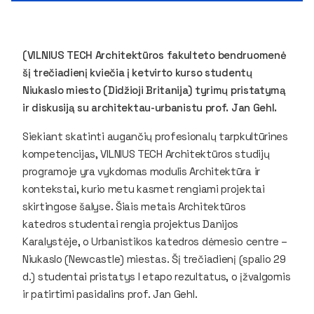
(VILNIUS TECH Architektūros fakulteto bendruomenė
šį trečiadienį kviečia į ketvirto kurso studentų
Niukaslo miesto (Didžioji Britanija) tyrimų pristatymą
ir diskusiją su
architektau-urbanistu prof. Jan Gehl.
Siekiant skatinti augančių profesionalų tarpkultūrines
kompetencijas, VILNIUS TECH Architektūros studijų
programoje yra vykdomas modulis
Architektūra ir
kontekstai,
kurio metu kasmet rengiami projektai
skirtingose šalyse. Šiais metais Architektūros
katedros studentai rengia projektus Danijos
Karalystėje, o Urbanistikos katedros dėmesio centre –
Niukaslo (Newcastle) miestas. Šį trečiadienį (spalio 29
d.) studentai pristatys I etapo rezultatus, o įžvalgomis
ir patirtimi pasidalins prof. Jan Gehl.