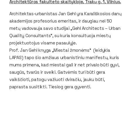
Architektūros fakulteto skaitykloje, Trakų g. 1, Vilnius.
Architektas-urbanistas Jan Gehl yra Karališkosios danų
akademijos profesorius emeritas, ir daugiau nei 50
metų vadovauja savo studijai „Gehl Architects – Urban
Quality Consultants“, su kuria konsultuoja miestų
projektuotojus visame pasaulyje.
Prof. Jan Gehl knyga „Miestai žmonėms“ (leidykla
LAPAS) tapo šio amžiaus urbanistiniu manifestu, kuris
mums primena, kad miestai gali ir net privalo būti gyvi,
saugūs, tvarūs ir sveiki. Gatvėmis turi būti gera
vaikščioti, patogu važiuoti dviračiu, jauku būti,
paprasta susitikti. Tiesiog gera gyventi.