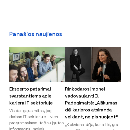
Panašios naujienos
Eksperto patarimai
Rinkodaros įmonei
svarstantiems apie
vadovaujanti D.
karjerą IT sektoriuje
Padegimaitė: „Aiškumas
dėl karjeros atsiranda
Vis dar gajus mitas, jog
veikiant, ne planuojant“
darbas IT sektoriuje – vien
programavimas, tačiau įgytas
„Kiekviena idėja, kuria tiki, yra
informacinių mokslų