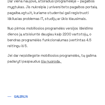
Dar viena naujovė, atsiradusi programėlėje – pagalbos
mygtukas. Jis nukreipia į universiteto pagalbos portalą
pagalba.vgtu.lt, kuriame studentai gali registruoti
iškilusias problemas IT, studijų ar ūkio klausimais.
Nuo pirmos mobiliosios programėlės versijos išleidimo
dienos ją atsisiuntė daugiau kaip 2200 vartotojų, o
bendras programėlės funkcionalumas įvertintas 4.5
reitingu iš 5.
Jei dar neįsidiegėte mobiliosios programėlės, tą galima
padaryti paspaudus
šią nuorodą.
GALERIJA