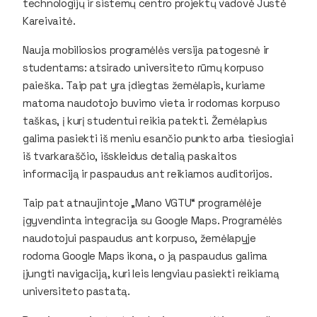
technologijų ir sistemų centro projektų vadovė Justė
Kareivaitė.
Nauja mobiliosios programėlės versija patogesnė ir
studentams: atsirado universiteto rūmų korpuso
paieška. Taip pat yra įdiegtas žemėlapis, kuriame
matoma naudotojo buvimo vieta ir rodomas korpuso
taškas, į kurį studentui reikia patekti. Žemėlapius
galima pasiekti iš meniu esančio punkto arba tiesiogiai
iš tvarkaraščio, išskleidus detalią paskaitos
informaciją ir paspaudus ant reikiamos auditorijos.
Taip pat atnaujintoje „Mano VGTU“ programėlėje
įgyvendinta integracija su Google Maps. Programėlės
naudotojui paspaudus ant korpuso, žemėlapyje
rodoma Google Maps ikona, o ją paspaudus galima
įjungti navigaciją, kuri leis lengviau pasiekti reikiamą
universiteto pastatą.