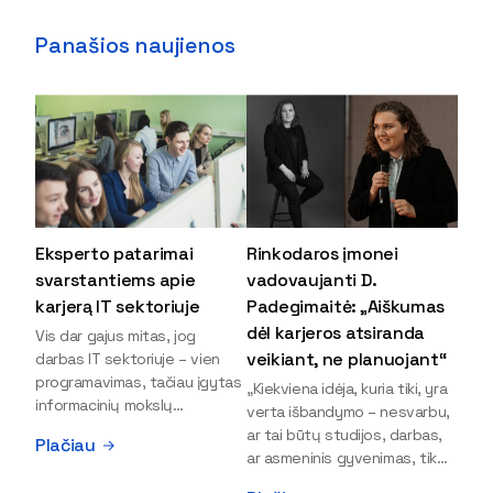
Panašios naujienos
Eksperto patarimai
Rinkodaros įmonei
svarstantiems apie
vadovaujanti D.
karjerą IT sektoriuje
Padegimaitė: „Aiškumas
dėl karjeros atsiranda
Vis dar gajus mitas, jog
veikiant, ne planuojant“
darbas IT sektoriuje – vien
programavimas, tačiau įgytas
„Kiekviena idėja, kuria tiki, yra
informacinių mokslų
verta išbandymo – nesvarbu,
išsilavinimas gali atverti kur
ar tai būtų studijos, darbas,
Plačiau
kas daugiau durų ir net
ar asmeninis gyvenimas, tik
užauginti iki vadovų. Sparčiai
bandydamas naujus dalykus