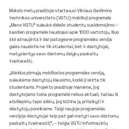
Mokslo metų pradžioje startavusi Vilniaus Gedimino
technikos universiteto (VGTU) mobilioji programėlė
„Mano VGTU“ sulaukė didelio studentų susidomėjimo –
kasdien programėle naudojasi apie 1000 vartotojų. Nuo
šiol atnaujinta ir dar patogesne programėlės versija
galės naudotis ne tik studentai, bet ir dėstytojai,
matysiantys savo dėstomų dalykų paskaitų
tvarkaraštį.
„Išleidus pirmąją mobiliosios programėlės versiją,
sulaukėme dėstytojų klausimo, kodėl ji skirta tik
studentams. Projekto pradžioje manėme, jog
dėstytojams tokia programėlė nebus aktuali, tačiau iš
atsiliepimų tapo aišku, jog būtina ją pritaikyti ir
dėstytojų poreikiams. Taigi naujoje programėlės
versijoje dėstytojai taip pat gali matyti savo dėstomų
paskaitų tvarkaraštį“, – teigia VGTU Informacinių