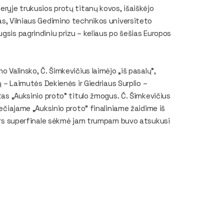
eryje trukusios protų titanų kovos, išaiškėjo
as, Vilniaus Gedimino technikos universiteto
gsis pagrindiniu prizu – keliaus po šešias Europos
no Valinsko, Č.
Šimkevičius
laimėjo „iš pasalų”,
ų – Laimutės Dekienės ir Giedriaus Surplio –
tas „Auksinio proto” titulo žmogus. Č. Šimkevičius
rečiajame „Auksinio proto” finaliniame žaidime iš
 Nors superfinale sėkmė jam trumpam buvo atsukusi