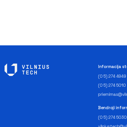
Informacija s
(0 5) 274 4949
(0 5) 274 5010
priemimas@viln
Bendroji infor
(0 5) 274 5030
vilniustech@vi