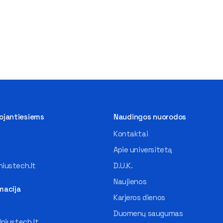
tojantiesiems
Naudingos nuorodos
Kontaktai
Apie universitetą
iustech.lt
D.U.K.
Naujienos
macija
Karjeros dienos
Duomenų saugumas
lniustech.lt