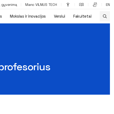
ą gyvenimą
Mano VILNIUS TECH
EN
os
Mokslas ir inovacijos
Verslui
Fakultetai
profesorius