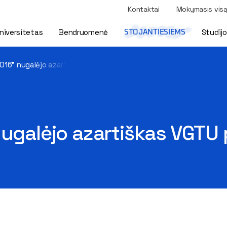
Kontaktai
Mokymasis vis
niversitetas
Bendruomenė
Studij
STOJANTIESIEMS
2016” nugalėjo azartiškas VGTU profesorius
nugalėjo azartiškas VGTU 