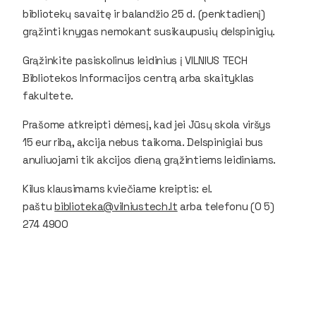
bibliotekų savaitę ir balandžio 25 d. (penktadienį)
grąžinti knygas nemokant susikaupusių delspinigių.
Grąžinkite pasiskolinus leidinius į VILNIUS TECH
Bibliotekos Informacijos centrą arba skaityklas
fakultete.
Prašome atkreipti dėmesį, kad jei Jūsų skola viršys
15 eur ribą, akcija nebus taikoma. Delspinigiai bus
anuliuojami tik akcijos dieną grąžintiems leidiniams.
Kilus klausimams kviečiame kreiptis: el.
paštu
biblioteka@vilniustech.lt
arba telefonu (0 5)
274 4900