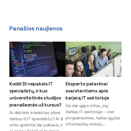
Panašios naujienos
Kodėl DI nepakeis IT
Eksperto patarimai
specialistų, ir kuo
svarstantiems apie
universitetinės studijos
karjerą IT sektoriuje
pranašesnės už kursus?
Vis dar gajus mitas, jog
darbas IT sektoriuje – vien
Ar dirbtinis intelektas atims
programavimas, tačiau įgytas
darbus iš IT specialistų? Ar ši
informacinių mokslų
sritis apskritai dar paklausi, ir
išsilavinimas gali atverti kur