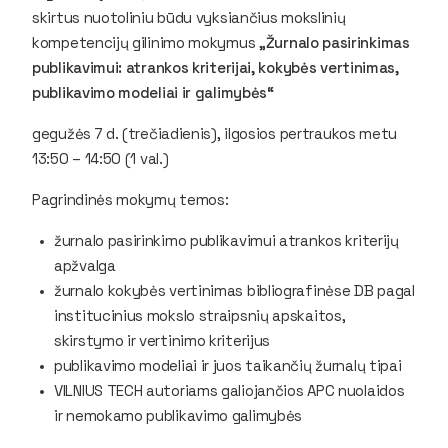
skirtus nuotoliniu būdu vyksiančius mokslinių
kompetencijų gilinimo mokymus
„Žurnalo pasirinkimas
publikavimui: atrankos kriterijai, kokybės vertinimas,
publikavimo modeliai ir galimybės“
gegužės 7 d. (trečiadienis), ilgosios pertraukos metu
13:50 – 14:50 (1 val.)
Pagrindinės mokymų temos:
žurnalo pasirinkimo publikavimui atrankos kriterijų
apžvalga
žurnalo kokybės vertinimas bibliografinėse DB pagal
institucinius mokslo straipsnių apskaitos,
skirstymo ir vertinimo kriterijus
publikavimo modeliai ir juos taikančių žurnalų tipai
VILNIUS TECH autoriams galiojančios APC nuolaidos
ir nemokamo publikavimo galimybės