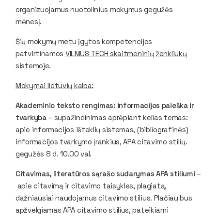
organizuojamus nuotolinius mokymus gegužės
mėnesį.
Šių mokymų metu įgytos kompetencijos
patvirtinamos
VILNIUS TECH skaitmeninių ženkliukų
sistemoje
.
Mokymai lietuvių kalba:
Akademinio teksto rengimas: informacijos paieška ir
tvarkyba
– supažindinimas aprėpiant kelias temas:
apie informacijos išteklių sistemas, (bibliografinės)
informacijos tvarkymo įrankius, APA citavimo stilių.
gegužės 8 d. 10.00 val.
Citavimas, literatūros sąrašo sudarymas APA stiliumi
–
apie citavimą ir citavimo taisykles, plagiatą,
dažniausiai naudojamus citavimo stilius. Plačiau bus
apžvelgiamas APA citavimo stilius, pateikiami