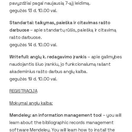
pavyzdžiai pagal naujausią 7-ąjį leidimą.
gegužės 13 d. 10.00 val.
Standartai: taikymas, paieška ir citavimas rašto
darbuose
– apie standartų rūšis, paiešką ir citavimą
rašto darbuose.
gegužės 14 d. 10.00 val.
Writefull: anglų k. redagavimo įrankis
– apie galimybes
naudojantis šiuo įrankiu, jo funkcionalumą rašant
akademinius rašto darbus anglų kalba.
gegužės 19 d. 10.00 val.
REGISTRACIJA
Mokymai anglų kalba:
Mendeley: an information management tool
– you will
learn about the bibliographic records management
software Mendeley. You will learn how to install the