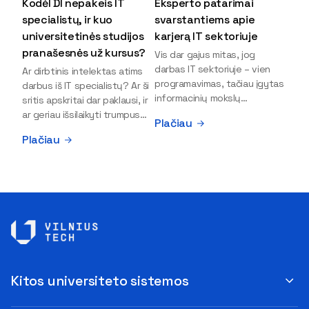
Kodėl DI nepakeis IT
Eksperto patarimai
specialistų, ir kuo
svarstantiems apie
universitetinės studijos
karjerą IT sektoriuje
pranašesnės už kursus?
Vis dar gajus mitas, jog
darbas IT sektoriuje – vien
Ar dirbtinis intelektas atims
programavimas, tačiau įgytas
darbus iš IT specialistų? Ar ši
informacinių mokslų
sritis apskritai dar paklausi, ir
išsilavinimas gali atverti kur
ar geriau išsilaikyti trumpus
Plačiau
kas daugiau durų ir net
kursus, ar vis tik stoti į
Plačiau
užauginti iki vadovų. Sparčiai
universitetą? Tokie klausimai
keičiantis technologijoms,
dažniausiai iškyla apie
šiandien darbo rinkoje trūksta
informacinių technologijų
dirbtinio intelekto (DI),
studijas svarstantiems
kibernetinio saugumo,
jaunuoliams. Iš šiuos ir kitus
debesijos ekspertų,
klausimus apie šio sektoriaus
duomenų analitikų.
ypatybes bei universitetinių
Apsispręsti dėl studijų
studijų pranašumą pasakoja
programos ar karjeros
VILNIUS TECH Fundamentinių
krypties neretai trukdo
mokslų fakulteto lektorius ir
Kitos universiteto sistemos
abejonės ir nežinomybė. Kaip
Skaitmeninės gynybos
tik šiuo metu svarstantiems,
kompetencijų centro