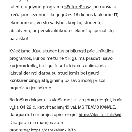
talentų ugdymo programa
<FuturePros
>
jau ruošiasi
trečiajam sezonui – iki gegužės 16 dienos laukiame IT,
ekonomikos, verslo vadybos krypčių studentų,
absolventų ar persikvalifikuoti siekiančių specialistų
paraiškų!
Kviečiame Jūsų studentus prisijungti prie unikalios
programos, kurios metu ne tik galima
pradėti savo
karjeros kelią
, bet yra ir suteikiamos galimybės
laisvai
derinti darbą su studijomis
bei
gauti
konkurencingą atlyginimą
už savo indėlį į visos
organizacijos sėkmę.
Norinčius dalyvauti kviečiame į atvirų durų renginį, kuris
vyks 04.22 d. ketvirtadienį 16 val. MS TEAMS KANALE,
daugiau informacijos apie renginį
https://danske.link/6gd
Daugiau informacijos apie
programą:
https://danskebank.lt/fp