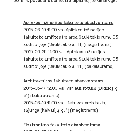
2015 m. pavasario semestre diplomų įteikimai vyks
Aplinkos inžinerijos fakulteto absolventams
2015-06-19 11.00 val. Aplinkos inžinerijos
fakulteto amfiteatre arba Saulėtekio rūmų 03
auditorijoje (Saulėtekio al. 11) (
magistrams
)
2015-06-25 11.00 val. Aplinkos inžinerijos
fakulteto amfiteatre arba Saulėtekio rūmų 03
auditorijoje (Saulėtekio al. 11 )
(bakalaurams)
Architektūros fakulteto absolventams
2015-06-17 12.00 val. Vilniaus rotušė (Didžioji g.
31) (
bakalaurams
)
2015-06-19 11.00 val. Lietuvos architektų
sąjunga (Kalvarijų g. 1) (
magistrams
)
Elektronikos fakulteto absolventams