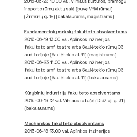
2015-06-23 10.00 val. Vilniaus kultūros, pramogų
ir sporto rūmų aktų salė (buvę VRM rūmai)
(Žirmūnų g. 1E) (
bakalaurams, magistrams)
Fundamentinių mokslų fakulteto absolventams
2015-06-19 13.00 val. Aplinkos inžinerijos
fakulteto amfiteatre arba Saulėtekio rūmų 03
auditorijoje (Saulėtekio al. 11) (
magistrams
)
2015-06-23 11.00 val. Aplinkos inžinerijos
fakulteto amfiteatre arba Saulėtekio rūmų 03
auditorijoje (Saulėtekio al. 11) (bakalaurams)
Kūrybinių industrijų fakulteto absolventams
2015-06-18 12 val. Vilniaus rotušė (Didžioji g. 31)
(
bakalaurams
)
Mechanikos fakulteto absolventams
2015-06-18 13.00 val. Aplinkos inžinerijos