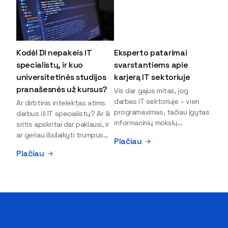
Kodėl DI nepakeis IT
Eksperto patarimai
specialistų, ir kuo
svarstantiems apie
universitetinės studijos
karjerą IT sektoriuje
pranašesnės už kursus?
Vis dar gajus mitas, jog
darbas IT sektoriuje – vien
Ar dirbtinis intelektas atims
programavimas, tačiau įgytas
darbus iš IT specialistų? Ar ši
informacinių mokslų
sritis apskritai dar paklausi, ir
išsilavinimas gali atverti kur
ar geriau išsilaikyti trumpus
Plačiau
kas daugiau durų ir net
kursus, ar vis tik stoti į
Plačiau
užauginti iki vadovų. Sparčiai
universitetą? Tokie klausimai
keičiantis technologijoms,
dažniausiai iškyla apie
šiandien darbo rinkoje trūksta
informacinių technologijų
dirbtinio intelekto (DI),
studijas svarstantiems
kibernetinio saugumo,
jaunuoliams. Iš šiuos ir kitus
debesijos ekspertų,
klausimus apie šio sektoriaus
duomenų analitikų.
ypatybes bei universitetinių