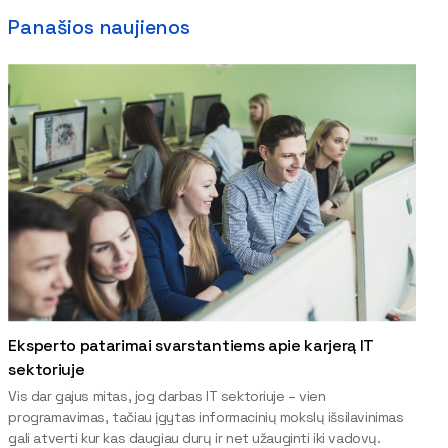
Panašios naujienos
Eksperto patarimai svarstantiems apie karjerą IT
sektoriuje
Vis dar gajus mitas, jog darbas IT sektoriuje – vien
programavimas, tačiau įgytas informacinių mokslų išsilavinimas
gali atverti kur kas daugiau durų ir net užauginti iki vadovų.