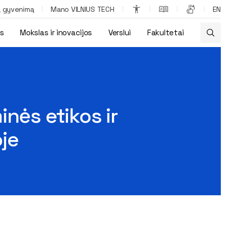
ą gyvenimą
Mano VILNIUS TECH
EN
os
Mokslas ir inovacijos
Verslui
Fakultetai
 organizuotoje konferencijoje
nės etikos ir
je