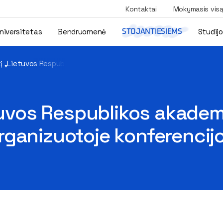
Kontaktai
Mokymasis vis
niversitetas
Bendruomenė
Studij
STOJANTIESIEMS
tį „Lietuvos Respublikos akademinės etikos ir procedūrų tarybos“
tuvos Respublikos akademi
ganizuotoje konferencijo