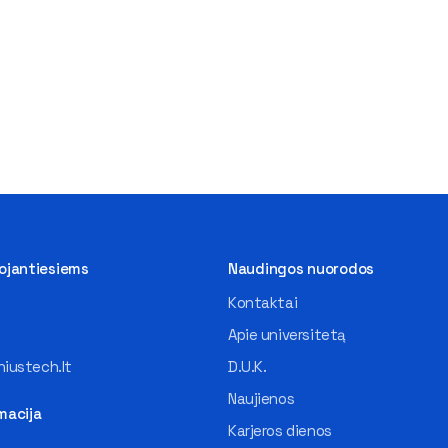
tojantiesiems
Naudingos nuorodos
Kontaktai
Apie universitetą
iustech.lt
D.U.K.
Naujienos
macija
Karjeros dienos