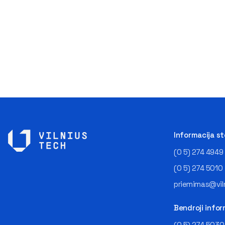
Informacija s
(0 5) 274 4949
(0 5) 274 5010
priemimas@viln
Bendroji infor
(0 5) 274 5030