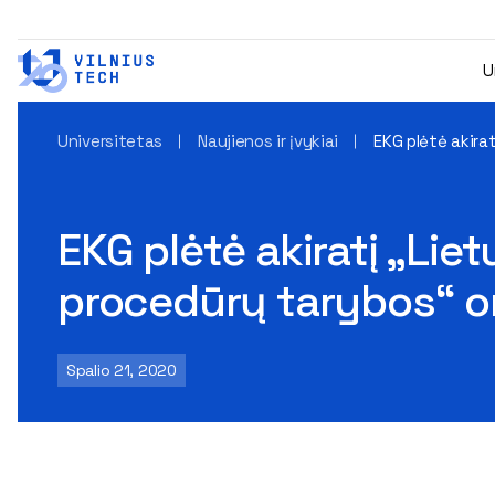
U
Universitetas
Naujienos ir įvykiai
EKG plėtė akira
EKG plėtė akiratį „Lie
procedūrų tarybos“ or
Spalio 21, 2020