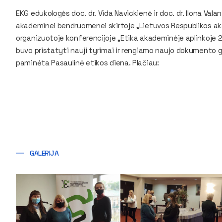
EKG edukologės doc. dr. Vida Navickienė ir doc. dr. Ilona Val
akademinei bendruomenei skirtoje „Lietuvos Respublikos ak
organizuotoje konferencijoje „Etika akademinėje aplinkoje 2
buvo pristatyti nauji tyrimai ir rengiamo naujo dokumento
paminėta Pasaulinė etikos diena. Plačiau:
GALERIJA