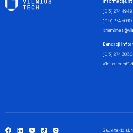
Informacija s
(0 5) 274 4949
(0 5) 274 5010
priemimas@viln
Bendroji infor
(0 5) 274 5030
vilniustech@vi
Saulėtekio al. 1