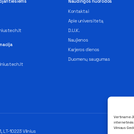
tojantiesiems
Naudingos nuorodos
Kontaktai
Apie universitetą
iustech.lt
D.U.K.
Naujienos
macija
Karjeros dienos
Duomenų saugumas
lniustech.lt
Vertiname Jū
internetinė
Vilniaus Ged
1, LT-10223 Vilnius