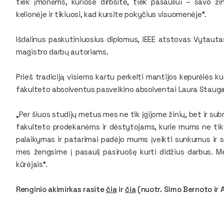
tiek įmonėms, kuriose dirbsite, tiek pasauliui – savo ž
kelionėje ir tikiuosi, kad kursite pokyčius visuomenėje“.
Išdalinus paskutiniuosius diplomus, IEEE atstovas Vytaut
magistro darbų autoriams.
Prieš tradiciją visiems kartu perkelti mantijos kepurėlės ku
fakulteto absolventus pasveikino absolventai Laura Stauga
„Per šiuos studijų metus mes ne tik įgijome žinių, bet ir 
fakulteto prodekanėms ir dėstytojams, kurie mums ne tik į
palaikymas ir patarimai padėjo mums įveikti sunkumus ir sie
mes žengsime į pasaulį pasiruošę kurti didžius darbus. M
kūrėjais“.
Renginio akimirkas rasite
čia
ir
čia
(nuotr. Simo Bernoto ir 