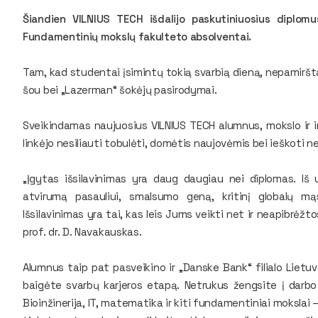
Šiandien VILNIUS TECH išdalijo paskutiniuosius diplo
Fundamentinių mokslų fakulteto absolventai.
Tam, kad studentai įsimintų tokią svarbią dieną, nepamirš
šou bei „Lazerman“ šokėjų pasirodymai.
Sveikindamas naujuosius VILNIUS TECH alumnus, mokslo ir in
linkėjo nesiliauti tobulėti, domėtis naujovėmis bei ieškoti n
„Įgytas išsilavinimas yra daug daugiau nei diplomas. Iš u
atvirumą pasauliui, smalsumo geną, kritinį globalų mąs
Išsilavinimas yra tai, kas leis Jums veikti net ir neapibrėž
prof. dr. D. Navakauskas.
Alumnus taip pat pasveikino ir „Danske Bank“ filialo Lietuv
baigėte svarbų karjeros etapą. Netrukus žengsite į darbo ri
Bioinžinerija, IT, matematika ir kiti fundamentiniai mokslai –