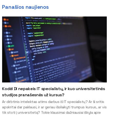
Panašios naujienos
Kodėl DI nepakeis IT specialistų, ir kuo universitetinės
studijos pranašesnės už kursus?
Ar dirbtinis intelektas atims darbus iš IT specialistų? Ar ši sritis
apskritai dar paklausi, ir ar geriau išsilaikyti trumpus kursus, ar vis
tik stoti į universitetą? Tokie klausimai dažniausiai iškyla apie