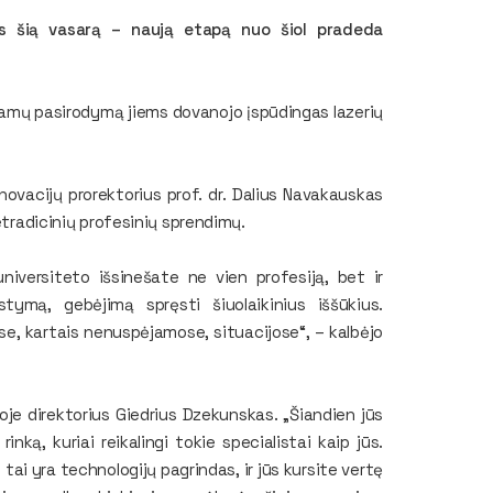
mus šią vasarą – naują etapą nuo šiol pradeda
tamų pasirodymą jiems dovanojo įspūdingas lazerių
ovacijų prorektorius prof. dr. Dalius Navakauskas
etradicinių profesinių sprendimų.
niversiteto išsinešate ne vien profesiją, bet ir
tymą, gebėjimą spręsti šiuolaikinius iššūkius.
tose, kartais nenuspėjamose, situacijose“, – kalbėjo
oje direktorius Giedrius Dzekunskas. „Šiandien jūs
nką, kuriai reikalingi tokie specialistai kaip jūs.
 tai yra technologijų pagrindas, ir jūs kursite vertę