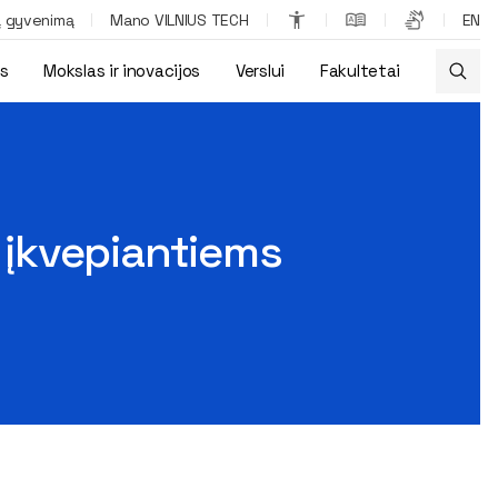
ą gyvenimą
Mano VILNIUS TECH
EN
os
Mokslas ir inovacijos
Verslui
Fakultetai
 įkvepiantiems