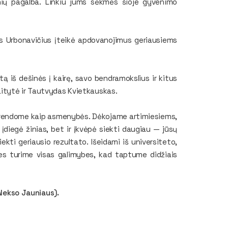
inių pagalba. Linkiu jums sėkmės šioje gyvenimo
as Urbonavičius įteikė apdovanojimus geriausiems
tą iš dešinės į kairę, savo bendramokslius ir kitus
itytė ir Tautvydas Kvietkauskas.
subrendome kaip asmenybės. Dėkojame artimiesiems,
diegė žinias, bet ir įkvėpė siekti daugiau — jūsų
kti geriausio rezultato. Išeidami iš universiteto,
es turime visas galimybes, kad taptume didžiais
Alekso Jauniaus).