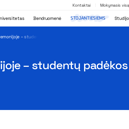
Kontaktai
Mokymasis vis
niversitetas
Bendruomenė
Studij
STOJANTIESIEMS
remonijoje – studentų padėkos įkvepiantiems dėstytojams
joje – studentų padėkos