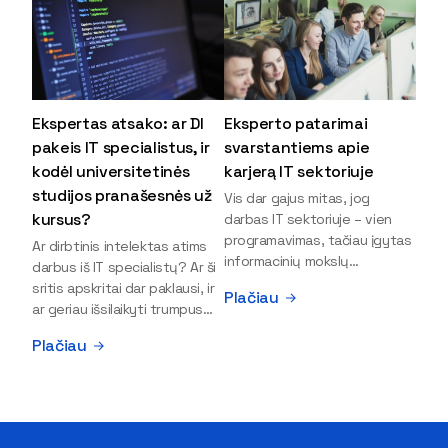
Ekspertas atsako: ar DI
Eksperto patarimai
pakeis IT specialistus, ir
svarstantiems apie
kodėl universitetinės
karjerą IT sektoriuje
studijos pranašesnės už
Vis dar gajus mitas, jog
kursus?
darbas IT sektoriuje – vien
programavimas, tačiau įgytas
Ar dirbtinis intelektas atims
informacinių mokslų
darbus iš IT specialistų? Ar ši
išsilavinimas gali atverti kur
sritis apskritai dar paklausi, ir
Plačiau
kas daugiau durų ir net
ar geriau išsilaikyti trumpus
užauginti iki vadovų. Sparčiai
kursus, ar vis tik stoti į
Plačiau
keičiantis technologijoms,
universitetą? Tokie klausimai
šiandien darbo rinkoje trūksta
dažniausiai iškyla apie
dirbtinio intelekto (DI),
informacinių technologijų
kibernetinio saugumo,
studijas svarstantiems
debesijos ekspertų,
jaunuoliams. Iš šiuos ir kitus