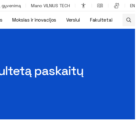
ą gyvenimą
Mano VILNIUS TECH
EN
os
Mokslas ir inovacijos
Verslui
Fakultetai
ia užsienio dėstytojus
ultetą paskaitų