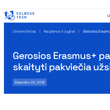
U
Universitetas
Naujienos ir įvykiai
Gerosios Erasmu
Gerosios Erasmus+ pati
skaityti pakviečia už
Balandžio 24, 2018