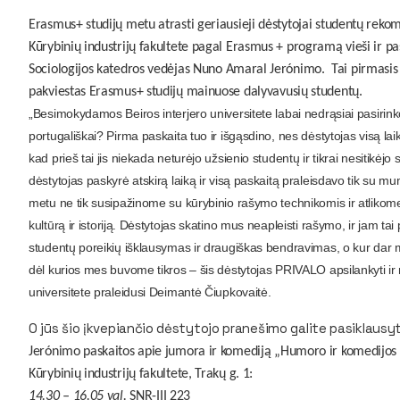
Erasmus+ studijų metu atrasti geriausieji dėstytojai studentų rekome
Kūrybinių industrijų fakultete pagal Erasmus + programą vieši ir pa
Sociologijos katedros vedėjas
Nuno Amaral Jerónimo. Tai pirmasis at
pakviestas Erasmus+ studijų mainuose dalyvavusių studentų.
„Besimokydamos Beiros interjero universitete labai nedrąsiai pasirin
portugališkai? Pirma paskaita tuo ir išgąsdino, nes dėstytojas visą lai
kad prieš tai jis niekada neturėjo užsienio studentų ir tikrai nesitikė
dėstytojas paskyrė atskirą laiką ir visą paskaitą praleisdavo tik su 
metu ne tik susipažinome su kūrybinio rašymo technikomis ir atlikome
kultūrą ir istoriją. Dėstytojas skatino mus neapleisti rašymo, ir jam ta
studentų poreikių išklausymas ir draugiškas bendravimas, o kur dar meil
dėl kurios mes buvome tikros – šis dėstytojas PRIVALO apsilankyti ir 
universitete praleidusi Deimantė Čiupkovaitė.
O jūs šio įkvepiančio dėstytojo pranešimo galite pasiklausyti
Jerónimo paskaitos apie jumora ir komediją „Humoro ir komedijos
Kūrybinių industrijų fakultete, Trakų g. 1:
14.30 – 16.05 val.
SNR-III 223