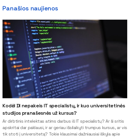
Panašios naujienos
Kodėl DI nepakeis IT specialistų, ir kuo universitetinės
studijos pranašesnės už kursus?
Ar dirbtinis intelektas atims darbus iš IT specialistų? Ar ši sritis
apskritai dar paklausi, ir ar geriau išsilaikyti trumpus kursus, ar vis
tik stoti į universitetą? Tokie klausimai dažniausiai iškyla apie