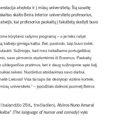
ndacija atvyksta ir į mūsų universitetą. Šią savaitę
skaitas skaito
Beira Interior
universiteto profesorius,
vejis, kai profesorius paskaitų į fakultetą skaityti buvo
kome kūrybinio rašymo programą – o jei teks rašyti
ką kalbėjo gimtąja kalba. Bet, pasirodo, taip buvo todėl,
jo sulaukti. Sužinojęs, kad mes nekalbame portugališkai,
mumis, savo pirmomis studentėmis iš Erasmus. Paskaitų
 uždegančius pratimus, bet ir daug sužinojome apie šalį,
i puikiai sekėsi. Nuoširdus atsidavimas savo darbui,
ė Lietuvai! Visa tai tapo šio dėstytojo vizitine kortele,
mūsų universitete.“ – įspūdžiais dalinosi pusmetį Beiros
 balandžio 25d., trečiadienį. A
tviros Nuno Amaral
 kalba“
(
The language of humor and comedy)
vyks