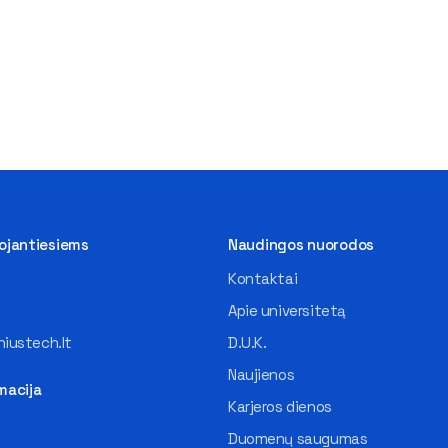
tojantiesiems
Naudingos nuorodos
Kontaktai
Apie universitetą
iustech.lt
D.U.K.
Naujienos
macija
Karjeros dienos
Duomenų saugumas