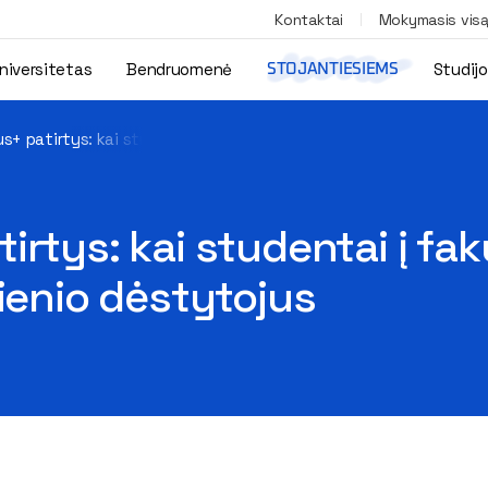
Kontaktai
Mokymasis vis
niversitetas
Bendruomenė
Studij
STOJANTIESIEMS
s+ patirtys: kai studentai į fakultetą paskaitų skaityti pakvieč
rtys: kai studentai į fak
sienio dėstytojus