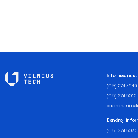
Informacija s
(0 5) 274 4949
(0 5) 274 5010
priemimas@viln
Bendroji infor
(0 5) 274 5030