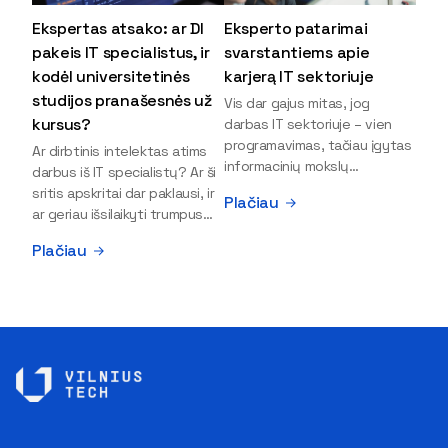
Ekspertas atsako: ar DI
Eksperto patarimai
pakeis IT specialistus, ir
svarstantiems apie
kodėl universitetinės
karjerą IT sektoriuje
studijos pranašesnės už
Vis dar gajus mitas, jog
kursus?
darbas IT sektoriuje – vien
programavimas, tačiau įgytas
Ar dirbtinis intelektas atims
informacinių mokslų
darbus iš IT specialistų? Ar ši
išsilavinimas gali atverti kur
sritis apskritai dar paklausi, ir
Plačiau
kas daugiau durų ir net
ar geriau išsilaikyti trumpus
užauginti iki vadovų. Sparčiai
kursus, ar vis tik stoti į
Plačiau
keičiantis technologijoms,
universitetą? Tokie klausimai
šiandien darbo rinkoje trūksta
dažniausiai iškyla apie
dirbtinio intelekto (DI),
informacinių technologijų
kibernetinio saugumo,
studijas svarstantiems
debesijos ekspertų,
jaunuoliams. Iš šiuos ir kitus
duomenų analitikų.
klausimus apie šio sektoriaus
Apsispręsti dėl studijų
ypatybes bei universitetinių
programos ar karjeros
studijų pranašumą pasakoja
krypties neretai trukdo
VILNIUS TECH Fundamentinių
abejonės ir nežinomybė. Kaip
mokslų fakulteto lektorius ir