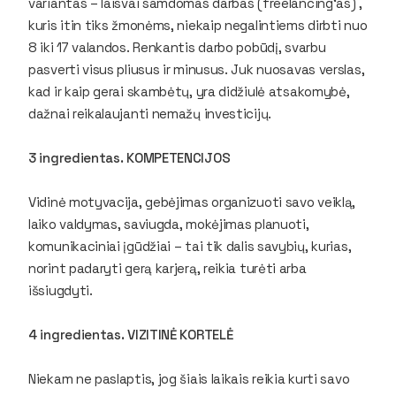
variantas – laisvai samdomas darbas (
freelancing‘as
) ,
kuris itin tiks žmonėms, niekaip negalintiems dirbti nuo
8 iki 17 valandos. Renkantis darbo pobūdį, svarbu
pasverti visus pliusus ir minusus. Juk nuosavas verslas,
kad ir kaip gerai skambėtų, yra didžiulė atsakomybė,
dažnai reikalaujanti nemažų investicijų.
3 ingredientas. KOMPETENCIJOS
Vidinė motyvacija, gebėjimas organizuoti savo veiklą,
laiko valdymas, saviugda, mokėjimas planuoti,
komunikaciniai įgūdžiai – tai tik dalis savybių, kurias,
norint padaryti gerą karjerą, reikia turėti arba
išsiugdyti.
4 ingredientas. VIZITINĖ KORTELĖ
Niekam ne paslaptis, jog šiais laikais reikia kurti savo