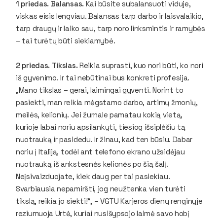
1 priedas. Balansas.
Kai būsite subalansuoti viduje,
viskas eisis lengviau. Balansas tarp darbo ir laisvalaikio,
tarp draugų ir laiko sau, tarp noro linksmintis ir ramybės
– tai turėtų būti siekiamybė.
2 priedas. Tikslas.
Reikia suprasti, kuo nori būti, ko nori
iš gyvenimo. Ir tai nebūtinai bus konkreti profesija.
„Mano tikslas – gerai, laimingai gyventi. Norint to
pasiekti, man reikia mėgstamo darbo, artimų žmonių,
meilės, kelionių. Jei žurnale pamatau kokią vietą,
kurioje labai noriu apsilankyti, tiesiog išsiplėšiu tą
nuotrauką ir pasidedu. Ir žinau, kad ten būsiu. Dabar
noriu į Italiją, todėl ant telefono ekrano užsidėjau
nuotrauką iš ankstesnės kelionės po šią šalį.
Neįsivaizduojate, kiek daug per tai pasiekiau.
Svarbiausia nepamiršti, jog neužtenka vien turėti
tikslą, reikia jo siekti!”, – VGTU Karjeros dienų renginyje
reziumuoja Urtė, kuriai nusišypsojo laimė savo hobį