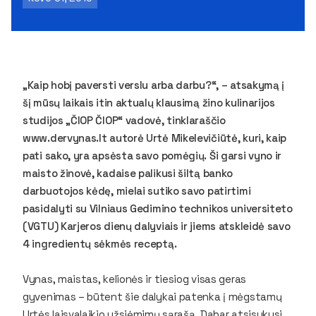
„Kaip hobį paversti verslu arba darbu?“, – atsakymą į
šį mūsų laikais itin aktualų klausimą žino kulinarijos
studijos „ČIOP ČIOP“ vadovė, tinklaraščio
www.dervynas.lt autorė Urtė Mikelevičiūtė, kuri, kaip
pati sako, yra apsėsta savo pomėgių. Ši garsi vyno ir
maisto žinovė, kadaise palikusi šiltą banko
darbuotojos kėdę, mielai sutiko savo patirtimi
pasidalyti su Vilniaus Gedimino technikos universiteto
(VGTU) Karjeros dienų dalyviais ir jiems atskleidė savo
4 ingredientų sėkmės receptą.
Vynas, maistas, kelionės ir tiesiog visas geras
gyvenimas – būtent šie dalykai patenka į mėgstamų
Urtės laisvalaikio užsiėmimų sąrašą. Dabar atsisukusi