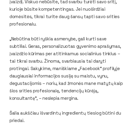
įvaizdį. Viskuo nebūsite, tad svarbu turėti savo sritį,
kurioje būsite kompetentingas. Jei nuoširdžiai
domėsitės, tikrai turite daug šansų tapti savo srities
profesionalu.
„Nebūtina būti ryškia asmenybe, gali kurti save
subtiliai. Geras, personalizuotas gyvenimo aprašymas,
įvaizdžio kūrimas per atitinkamus socialinius tinklus –
tai tikrai svarbu. Žinoma, svarbiausia tai daryti
protingai. Sakykime, maniškiame „Facebook“ profilyje
daugiausiai informacijos susiję su maistu, vynu,
degustacijomis – noriu, kad žmonės mane matytų kaip
šios srities profesionalę, tendencijų kūrėją,
konsultantę“, – neslepia mergina.
Šalia aukščiau išvardintų ingredientų tiesiog būtini du
priedai.