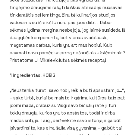
tingėjimo draugams rašyti laiškus atsiradęs nuosavas
tinklaraštis bei lemtinga žinutė kulinarijos studijos
vadovams su išreikštu noru pas juos dirbti. Dabar
sėkmės lydima mergina neabejoja, jog laimė susideda iš
daugybės komponentų, bet vienas svarbiausių –
mėgstamas darbas, kuris yra artimas hobiui. Kaip
paversti savo pomėgius pelną nešančiais užsiėmimais?
Pristatome U. Mikelevičiūtės sėkmės receptą!
1 ingredientas. HOBIS
„Neužtenka turėti savo hobį, reikia būti apsėstam jo…“,
– sako Urtė, kuriai be maisto ir gėrimų kultūros taip pat
įdomi mada, drabužiai. Visgi savo bičiulių rate ji turi
tokių draugių, kurios yra to apsėstos, todėl ir dirba
mados srityje. Taigi, peržvelkite savo istoriją ir galbūt
įsivardinsite, kas eina šalia visą gyvenimą – galbūt tai