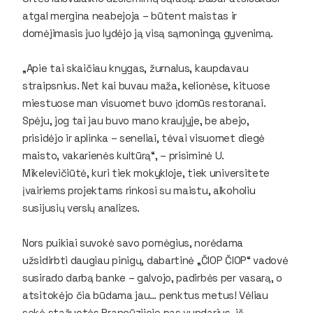
atgal mergina neabejoja – būtent maistas ir
domėjimasis juo lydėjo ją visą sąmoningą gyvenimą.
„Apie tai skaičiau knygas, žurnalus, kaupdavau
straipsnius. Net kai buvau maža, kelionėse, kituose
miestuose man visuomet buvo įdomūs restoranai.
Spėju, jog tai jau buvo mano kraujyje, be abejo,
prisidėjo ir aplinka – seneliai, tėvai visuomet diegė
maisto, vakarienės kultūrą“, – prisiminė U.
Mikelevičiūtė, kuri tiek mokykloje, tiek universitete
įvairiems projektams rinkosi su maistu, alkoholiu
susijusių verslų analizes.
Nors puikiai suvokė savo pomėgius, norėdama
užsidirbti daugiau pinigų, dabartinė „ČIOP ČIOP“ vadovė
susirado darbą banke – galvojo, padirbės per vasarą, o
atsitokėjo čia būdama jau… penktus metus! Vėliau
sekė stažuotės Prancūzijoje pas vyndarius, iš