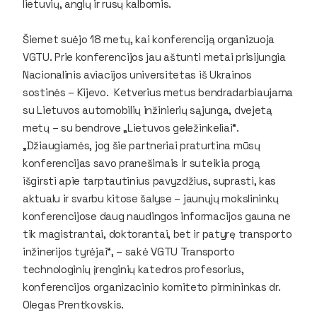
lietuvių, anglų ir rusų kalbomis.
Šiemet suėjo 18 metų, kai konferenciją organizuoja
VGTU. Prie konferencijos jau aštunti metai prisijungia
Nacionalinis aviacijos universitetas iš Ukrainos
sostinės – Kijevo. Ketverius metus bendradarbiaujama
su Lietuvos automobilių inžinierių sąjunga, dvejetą
metų –
su
bendrove „Lietuvos geležinkeliai“.
„
Džiaugiamės, jog šie partneriai praturtina mūsų
konferencijas savo pranešimais ir suteikia progą
išgirsti apie tarptautinius pavyzdžius, suprasti, kas
aktualu ir svarbu kitose šalyse
– jaunųjų mokslininkų
konferencijose
daug naudingos informacijos gauna ne
tik magistrantai, doktorantai, bet ir patyrę transporto
inžinerijos tyrėjai“, – sakė VGTU Transporto
technologinių įrenginių katedros profesorius,
konferencijos organizacinio komiteto pirmininkas dr.
Olegas Prentkovskis.