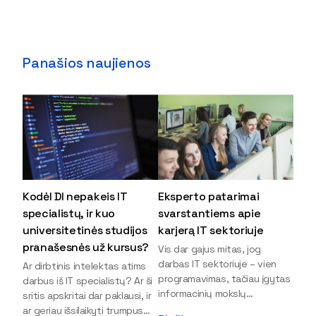
Panašios naujienos
Kodėl DI nepakeis IT
Eksperto patarimai
specialistų, ir kuo
svarstantiems apie
universitetinės studijos
karjerą IT sektoriuje
pranašesnės už kursus?
Vis dar gajus mitas, jog
darbas IT sektoriuje – vien
Ar dirbtinis intelektas atims
programavimas, tačiau įgytas
darbus iš IT specialistų? Ar ši
informacinių mokslų
sritis apskritai dar paklausi, ir
išsilavinimas gali atverti kur
ar geriau išsilaikyti trumpus