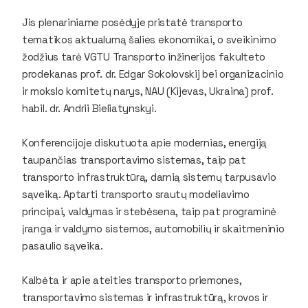
Jis plenariniame posėdyje pristatė transporto
tematikos aktualumą šalies ekonomikai, o sveikinimo
žodžius tarė VGTU Transporto inžinerijos fakulteto
prodekanas prof. dr. Edgar Sokolovskij bei organizacinio
ir mokslo komitetų narys, NAU (Kijevas, Ukraina) prof.
habil. dr. Andrii Bieliatynskyi.
Konferencijoje diskutuota apie modernias, energiją
taupančias transportavimo sistemas, taip pat
transporto infrastruktūrą, darnią sistemų tarpusavio
sąveiką. Aptarti transporto srautų modeliavimo
principai, valdymas ir stebėsena, taip pat programinė
įranga ir valdymo sistemos, automobilių ir skaitmeninio
pasaulio sąveika.
Kalbėta ir apie ateities transporto priemones,
transportavimo sistemas ir infrastruktūrą, krovos ir