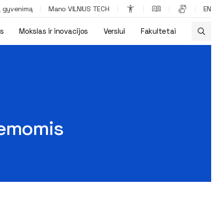
ą gyvenimą
Mano VILNIUS TECH
EN
os
Mokslas ir inovacijos
Verslui
Fakultetai
temomis