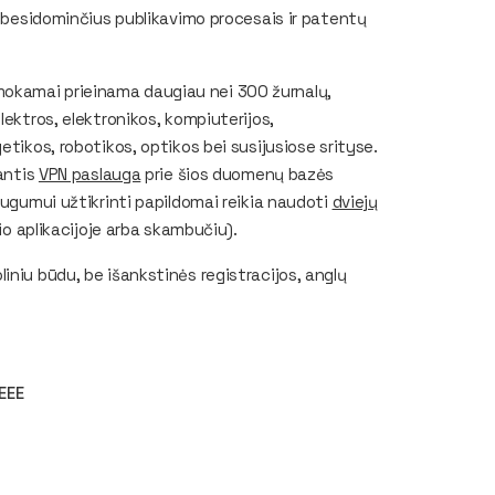
, besidominčius publikavimo procesais ir patentų
kamai prieinama daugiau nei 300 žurnalų,
lektros, elektronikos, kompiuterijos,
etikos, robotikos, optikos bei susijusiose srityse.
jantis
VPN paslauga
prie šios duomenų bazės
augumui užtikrinti papildomai reikia naudoti
dviejų
nio aplikacijoje arba skambučiu).
iniu būdu, be išankstinės registracijos, anglų
IEEE