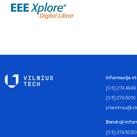
Informacija s
(0 5) 274 4949
(0 5) 274 5010
priemimas@viln
Bendroji infor
(0 5) 274 5030