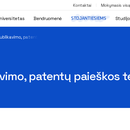
Kontaktai
Mokymasis vis
niversitetas
Bendruomenė
Studij
STOJANTIESIEMS
publikavimo, patentų paieškos temomis
avimo, patentų paieškos 