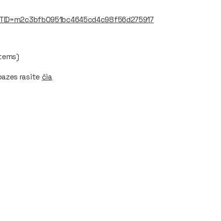
?MTID=m2c3bfb0951bc4645cd4c98f56d275917
stems)
azes rasite
čia