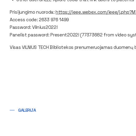
Prisijungimo nuoroda:
https://ieee.webex.com/ieee/j.php
Access code: 2633 976 1499
Password: Vilnius2022!
Panelist password: Present2022! (77373682 from video sy
Visas VILNIUS TECH Bibliotekos prenumeruojamas duomenų b
GALERIJA