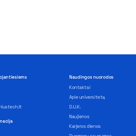
tojantiesiems
Naudingos nuorodos
Kontaktai
Apie universitetą
iustech.lt
D.U.K.
Naujienos
macija
Karjeros dienos
Duomenų saugumas