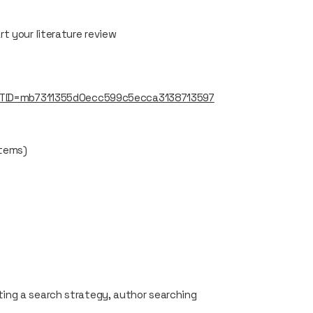
rt your literature review
?MTID=mb7311355d0ecc599c5ecca3138713597
stems)
ting a search strategy, author searching