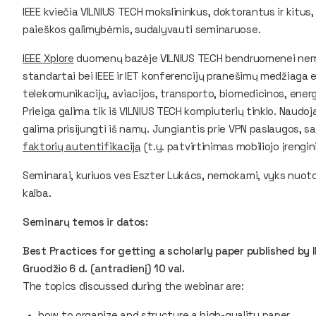
IEEE kviečia VILNIUS TECH mokslininkus, doktorantus ir kitus
paieškos galimybėmis, sudalyvauti seminaruose.
IEEE Xplore
duomenų bazėje VILNIUS TECH bendruomenei nemo
standartai bei IEEE ir IET konferencijų pranešimų medžiaga e
telekomunikacijų, aviacijos, transporto, biomedicinos, energ
Prieiga galima tik iš VILNIUS TECH kompiuterių tinklo. Naudo
galima prisijungti iš namų. Jungiantis prie VPN paslaugos, s
faktorių autentifikaciją
(t.y. patvirtinimas mobiliojo įrengi
Seminarai, kuriuos ves Eszter Lukács, nemokami, vyks nuotol
kalba.
Seminarų temos ir datos:
Best Practices for getting a scholarly paper published by 
Gruodžio 6 d. (antradienį) 10 val.
The topics discussed during the webinar are:
how to organize and structure a high-quality paper