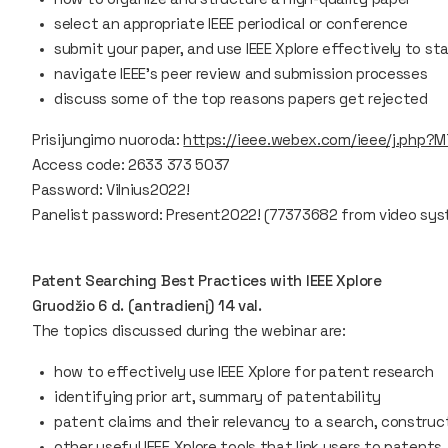
select an appropriate IEEE periodical or conference
submit your paper, and use IEEE Xplore effectively to sta
navigate IEEE’s peer review and submission processes
discuss some of the top reasons papers get rejected
Prisijungimo nuoroda:
https://ieee.webex.com/ieee/j.php
Access code: 2633 373 5037
Password: Vilnius2022!
Panelist password: Present2022! (77373682 from video sy
Patent Searching Best Practices with IEEE Xplore
Gruodžio 6 d. (antradienį) 14 val.
The topics discussed during the webinar are:
how to effectively use IEEE Xplore for patent research
identifying prior art, summary of patentability
patent claims and their relevancy to a search, construc
other useful IEEE Xplore tools that link users to patents