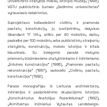
universiteto Statybos mokslų istorijos muziejų (1998).
VGTU publicistinio žurnalo „Gedimino universitetas“
vyriausiasis redaktorius.
Suprojektavo keliasdešimt civilinių ir pramonės
pastatų konstrukcijų, jų sustiprinimų, dalyvavo
išbandant 17 tiltų, atliko per 40 mokslinių darbu,
paskelbė per 100 mokslinių arba publicistinių straipsnių
statybinių konstrukcijų, mokslo istorijos ir kitais
klausimais. Su kolegomis parašė mokymo
priemonių būsimiesiems statybininkams ir inžinieriams:
„Erdvinės konstrukcijos“ (1986), „Pramonės pastatų
rekonstrukcija“ (1987), vadovėlio „Civilinių pastatų
konstrukcijos“ (1992).
Parašė monografijas iš Lietuvos architektūros,
inžinierijos ir pasipriešinimo okupacijoms istorijos:
„Konstruktorius Anatolijus Rozenbliumas“ (1992),
„Architektas inžinierius Vytautas Landsbergis-