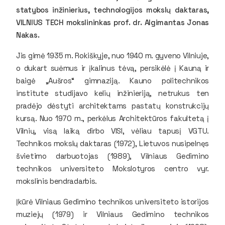
statybos inžinierius, technologijos mokslų daktaras,
VILNIUS TECH mokslininkas prof. dr. Algimantas Jonas
Nakas.
Jis gimė 1935 m. Rokiškyje, nuo 1940 m. gyveno Vilniuje,
o dukart suėmus ir įkalinus tėvą, persikėlė į Kauną ir
baigė „Aušros“ gimnaziją. Kauno politechnikos
institute studijavo kelių inžinieriją, netrukus ten
pradėjo dėstyti architektams pastatų konstrukcijų
kursą. Nuo 1970 m., perkėlus Architektūros fakultetą į
Vilnių, visą laiką dirbo VISI, vėliau tapusį VGTU.
Technikos mokslų daktaras (1972), Lietuvos nusipelnęs
švietimo darbuotojas (1989), Vilniaus Gedimino
technikos universiteto Mokslotyros centro vyr.
mokslinis bendradarbis.
Įkūrė Vilniaus Gedimino technikos universiteto istorijos
muziejų (1979) ir Vilniaus Gedimino technikos