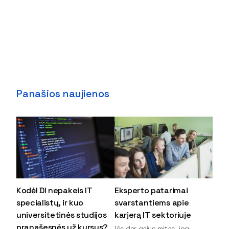
Panašios naujienos
Kodėl DI nepakeis IT
Eksperto patarimai
specialistų, ir kuo
svarstantiems apie
universitetinės studijos
karjerą IT sektoriuje
pranašesnės už kursus?
Vis dar gajus mitas, jog