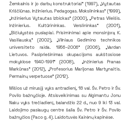
Žemkalnis ir jo darbų konstruktoriai“ (1997), „Vytautas
Kriščiūnas. Inžinierius. Pedagogas. Mokslininkas“ (1999),
„Inžinierius Vytautas Izbickas“ (2000), „Petras Vileišis.
Inžinierius. Kultūrininkas. Verslininkas“ (2001),
„Bičiulystės puslapiai. Prisiminimai apie monsinjorą K.
Vasiliauską“ (2002), „Vilniaus Gedimino technikos
universiteto raida. 1956–2006“ (2006), „Vardan
Lietuvos. Pasipriešinimas okupacijoms aukštosiose
mokyklose 1940-1991“ (2008), „Inžinierius Pranas
Markūnas“ (2012), „Profesorius Marijonas Martynaitis.
Permainų verpetuose“ (2012).
Mišios už mirusįjį vyks antradienį, 18 val. Šv. Petro ir Šv.
Povilo bažnyčioje. Atsisveikinimas su Algimantu Jonu
Naku vyks trečiadienį, balandžio 22 d., nuo 9 iki 13 val.
Laidojimo paslaugų centre šalia Šv. Petro ir Šv. Povilo
bažnyčios (Paco g. 4). Laidotuvės Kairėnų kapinėse.