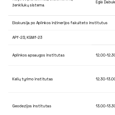
Eglė Dabul
ženkliukų sistema
Ekskursija po Aplinkos inžinerijos fakulteto institutus
APf-23; KGMf-23
Aplinkos apsaugos institutas
12.00-12.
Kelių tyrimo institutas
12.30-13.
Geodezijos institutas
13.00-13.