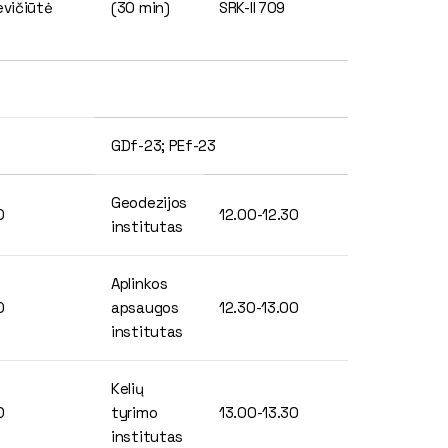
evičiūtė
(30 min)
SRK-II 709
GDf-23; PEf-23
Geodezijos
30
12.00-12.30
institutas
Aplinkos
00
apsaugos
12.30-13.00
institutas
Kelių
30
tyrimo
13.00-13.30
institutas