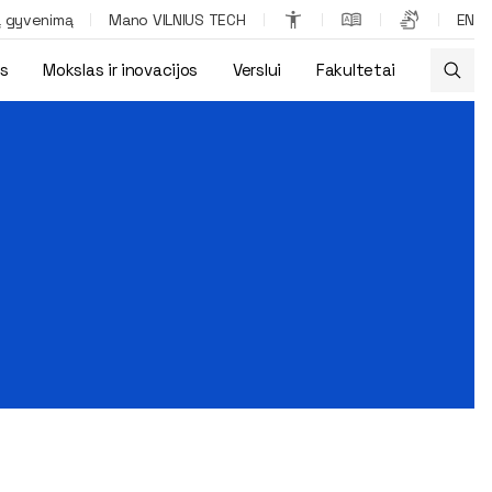
ą gyvenimą
Mano VILNIUS TECH
EN
os
Mokslas ir inovacijos
Verslui
Fakultetai