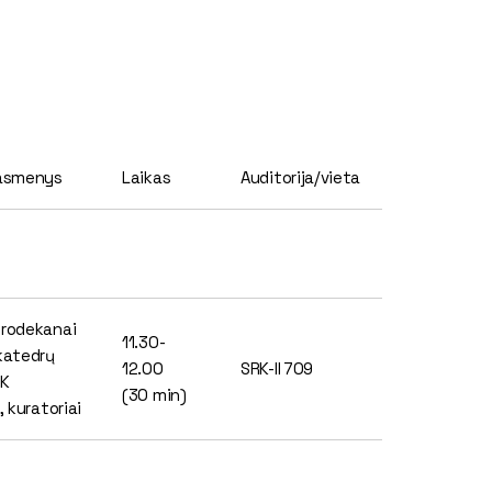
 asmenys
Laikas
Auditorija/vieta
prodekanai
11.30-
katedrų
12.00
SRK-II 709
PK
(30 min)
, kuratoriai