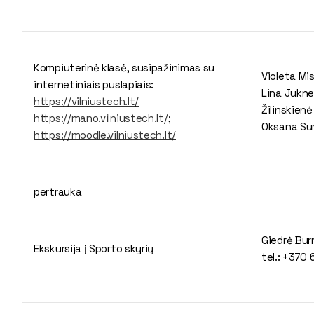
Kompiuterinė klasė, susipažinimas su
Violeta Mi
internetiniais puslapiais:
Lina Jukne
https://vilniustech.lt/
Žilinskien
https://mano.vilniustech.lt/
;
Oksana Sur
https://moodle.vilniustech.lt/
pertrauka
Giedrė Bur
Ekskursija į Sporto skyrių
tel.: +370