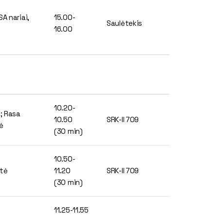
A nariai,
15.00-
Saulėtekis
16.00
10.20-
l; Rasa
10.50
SRK-II 709
tė
(30 min)
10.50-
ytė
11.20
SRK-II 709
(30 min)
11.25-11.55