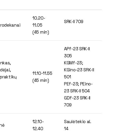
10.20-
SRK-II 709
prodekanai
11.05
(45 min)
APf-23 SRK-II
305
inkas,
KGMf-23;
dėjai,
KGino-23 SRK-II
11.10-11.55
 praktikų
501
(45 min)
PEf-23; PEino-
23 SRK-II 504
GDf-23 SRK-II
709
12.10-
Saulėtekio al.
enė
12.40
14