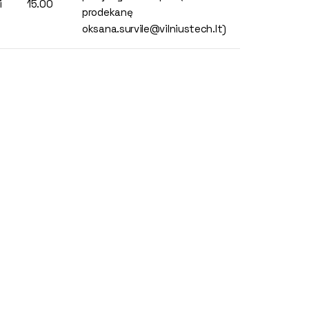
i
15.00
prodekanę
oksana.survile@vilniustech.lt)