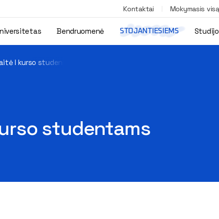
Kontaktai
Mokymasis vis
niversitetas
Bendruomenė
Studij
STOJANTIESIEMS
aitė I kurso studentams
 kurso studentams