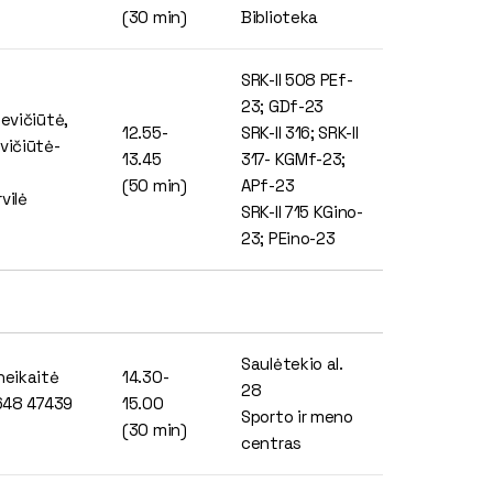
(30 min)
Biblioteka
SRK-II 508 PEf-
23; GDf-23
sevičiūtė,
12.55-
SRK-II 316; SRK-II
vičiūtė-
13.45
317- KGMf-23;
ė
(50 min)
APf-23
vilė
SRK-II 715 KGino-
23; PEino-23
Saulėtekio al.
neikaitė
14.30-
28
 648 47439
15.00
Sporto ir meno
(30 min)
centras