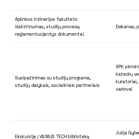
Aplinkos inžinerijos fakulteto
išskirtinumas, studijų procesą
Dekanas, 
reglamentuojantys dokumentai.
SPK pirmin
katedrų ve
Susipažinimas su studijų programa,
kuratoriai,
studijų dalykais, socialiniais partneriais
vadovai
Julija Gyli
Ekskursija į VILNIUS TECH biblioteką