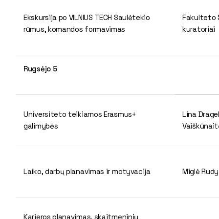
Ekskursija po VILNIUS TECH Saulėtekio
Fakulteto S
rūmus, komandos formavimas
kuratoriai
Rugsėjo 5
Universiteto teikiamos Erasmus+
Lina Drage
galimybės
Vaiškūnai
Laiko, darbų planavimas ir motyvacija
Miglė Rud
Karjeros planavimas, skaitmeninių