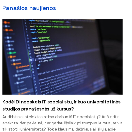
Panašios naujienos
Kodėl DI nepakeis IT specialistų, ir kuo universitetinės
studijos pranašesnės už kursus?
Ar dirbtinis intelektas atims darbus iš IT specialistų? Ar ši sritis
apskritai dar paklausi, ir ar geriau išsilaikyti trumpus kursus, ar vis
tik stoti į universitetą? Tokie klausimai dažniausiai iškyla apie