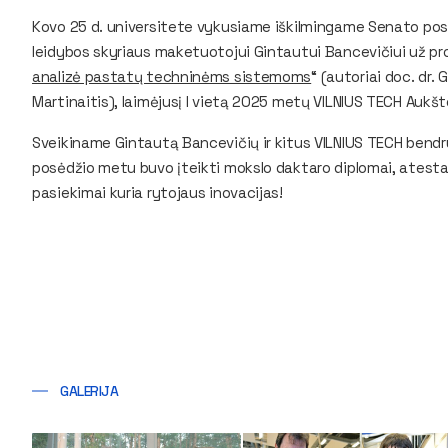
Kovo 25 d. universitete vykusiame iškilmingame Senato pos
leidybos skyriaus maketuotojui Gintautui Bancevičiui už prof
analizė pastatų techninėms sistemoms
“ (autoriai doc. dr. G
Martinaitis), laimėjusį I vietą 2025 metų VILNIUS TECH Aukš
Sveikiname Gintautą Bancevičių ir kitus VILNIUS TECH bend
posėdžio metu buvo įteikti mokslo daktaro diplomai, atestat
pasiekimai kuria rytojaus inovacijas!
GALERIJA