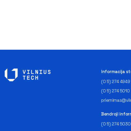
Informacija s
(0 5) 274 4949
(0 5) 274 5010
priemimas@viln
Bendroji infor
(0 5) 274 5030