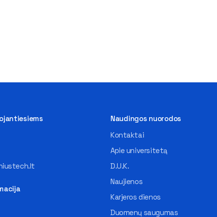
tojantiesiems
Naudingos nuorodos
Kontaktai
Apie universitetą
iustech.lt
D.U.K.
Naujienos
macija
Karjeros dienos
Duomenų saugumas