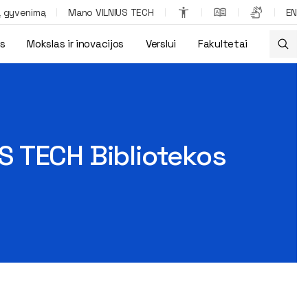
ą gyvenimą
Mano VILNIUS TECH
EN
os
Mokslas ir inovacijos
Verslui
Fakultetai
ntautui Bancevičiui
S TECH Bibliotekos