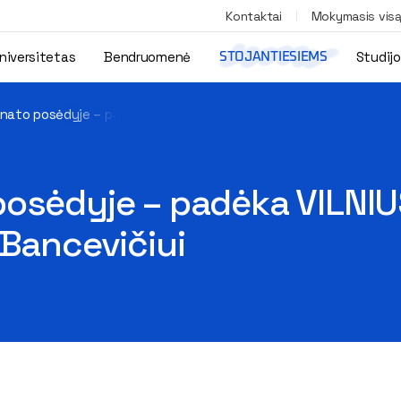
Kontaktai
Mokymasis vis
niversitetas
Bendruomenė
Studij
STOJANTIESIEMS
nato posėdyje – padėka VILNIUS TECH Bibliotekos darbuotojui Gi
posėdyje – padėka VILNIU
 Bancevičiui