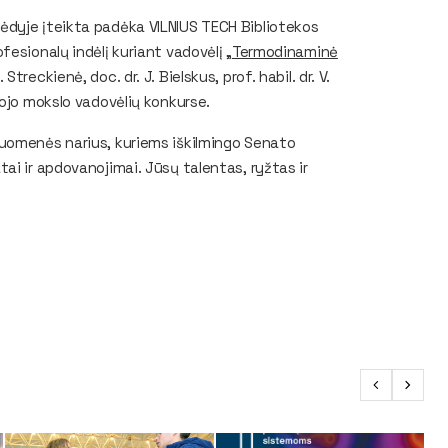
ėdyje įteikta padėka VILNIUS TECH Bibliotekos
esionalų indėlį kuriant vadovėlį „
Termodinaminė
. Streckienė, doc. dr. J. Bielskus, prof. habil. dr. V.
tojo mokslo vadovėlių konkurse.
ruomenės narius, kuriems iškilmingo Senato
ai ir apdovanojimai. Jūsų talentas, ryžtas ir