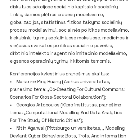
diskutuos sekcijose socialinio kapitalo ir socialinių
tinklų, darnios plėtros procesų modeliavimo,
globalizacijos, statistinės fizikos taikymo socialinių
procesų modeliavimui, socialinės politikos modeliavimo,
kiekybinių tyrimų socialiniuose moksluose, medicinos ir
viešosios sveikatos politikos socialinio poveikio,
dirbtinio intelekto ir agentinio imitacinio modeliavimo,
elgsenos operacinių tyrimų ir kitomis temomis.
Konferencijos kviestinius pranešimus skaitys:
• Marianne Ping Huang (Aarhus universitetas,
pranešimo tema: „Co-Creating For Cultural Commons:
Scenarios For Cross-Sectoral Collaboration“);
• Georgios Artopoulos (Kipro institutas, pranešimo
tema: „Computational Modelling And Data Analytics
For The Study Of Historic Cities“);
• Nitin Agarwal (Pittsburgo universitetas, „ Modeling
Deviant Cyber Behaviors: Bots, Trolls, And Information