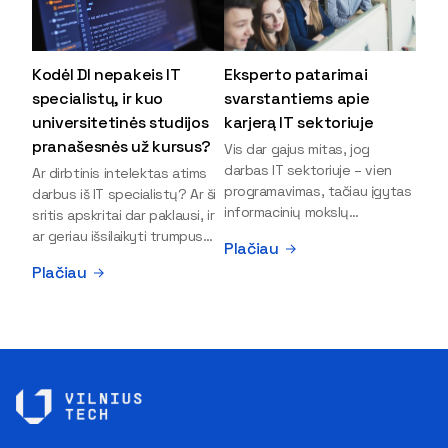
Kodėl DI nepakeis IT
Eksperto patarimai
specialistų, ir kuo
svarstantiems apie
universitetinės studijos
karjerą IT sektoriuje
pranašesnės už kursus?
Vis dar gajus mitas, jog
darbas IT sektoriuje – vien
Ar dirbtinis intelektas atims
programavimas, tačiau įgytas
darbus iš IT specialistų? Ar ši
informacinių mokslų
sritis apskritai dar paklausi, ir
išsilavinimas gali atverti kur
ar geriau išsilaikyti trumpus
Plačiau
kas daugiau durų ir net
kursus, ar vis tik stoti į
Plačiau
užauginti iki vadovų. Sparčiai
universitetą? Tokie klausimai
keičiantis technologijoms,
dažniausiai iškyla apie
šiandien darbo rinkoje trūksta
informacinių technologijų
dirbtinio intelekto (DI),
studijas svarstantiems
kibernetinio saugumo,
jaunuoliams. Iš šiuos ir kitus
debesijos ekspertų,
klausimus apie šio sektoriaus
duomenų analitikų.
ypatybes bei universitetinių
Apsispręsti dėl studijų
studijų pranašumą pasakoja
programos ar karjeros
VILNIUS TECH Fundamentinių