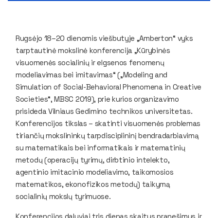
Rugsėjo 18–20 dienomis viešbutyje „Amberton“ vyks
tarptautinė mokslinė konferencija „Kūrybinės
visuomenės socialinių ir elgsenos fenomenų
modeliavimas bei imitavimas“ („Modeling and
Simulation of Social-Behavioral Phenomena in Creative
Societies“, MBSC 2019), prie kurios organizavimo
prisideda Vilniaus Gedimino technikos universitetas.
Konferencijos tikslas – skatinti visuomenės problemas
tiriančių mokslininkų tarpdisciplininį bendradarbiavimą
su matematikais bei informatikais ir matematinių
metodų (operacijų tyrimų, dirbtinio intelekto,
agentinio imitacinio modeliavimo, taikomosios
matematikos, ekonofizikos metodų) taikymą
socialinių mokslų tyrimuose.
Konferencijos dalyviai tris dienas skaitys pranešimus ir