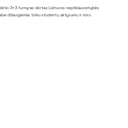
šinio 3×3 turnyras skirtas Lietuvos nepriklausomybės
Labai džiaugiamės tokiu studentų aktyvumu ir noru