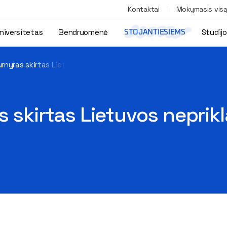
Kontaktai
Mokymasis vis
niversitetas
Bendruomenė
Studij
STOJANTIESIEMS
urnyras skirtas Lietuvos nepriklausomybės atkūrimo dienai pami
s skirtas Lietuvos nepri