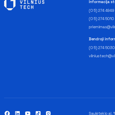
Informacija s
(0 5) 274 4949
(0 5) 274 5010
priemimas@viln
Bendroji infor
(0 5) 274 5030
vilniustech@vi
Saulėtekio al. 1