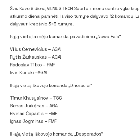
Š.m. Kovo 9 dieną VILNIUS TECH Sporto ir meno centre vyko krep
atkūrimo dienai paminėti. Iš viso turnyre dalyvavo 12 komandų. 
dalyvauti krepšinio 3×3 turnyre.
I-ąją vietą laimėjo komanda pavadinimu „Nowa Fala“
Vilius Černevičius – AGAI
Rytis Žarkauskas – AGAI
Radoslav Titko – FMF
Irvin Koricki –AGAI
II-ąją vietą iškovojo komanda „Dinozaurai“
Timur Khusyainov – TSC
Benas Jurkėnas – AGAI
Elvinas Čepaitis – FMF
Ignas Jogminas – FMF
III-ąją vietą iškovojo komanda „Desperados“