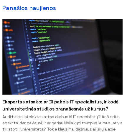
Panašios naujienos
Ekspertas atsako: ar DI pakeis IT specialistus, ir kodėl
universitetinės studijos pranašesnės už kursus?
Ar dirbtinis intelektas atims darbus iš IT specialistų? Ar ši sritis
apskritai dar paklausi, ir ar geriau išsilaikyti trumpus kursus, ar vis
tik stoti į universitetą? Tokie klausimai dažniausiai iškyla apie