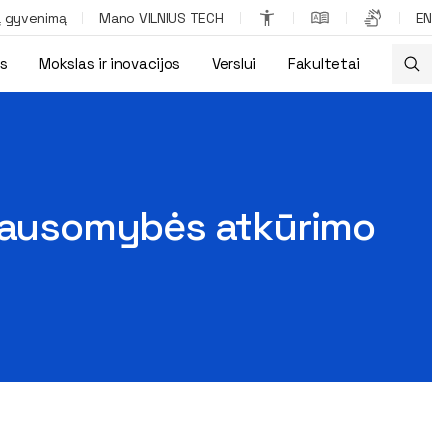
ą gyvenimą
Mano VILNIUS TECH
EN
os
Mokslas ir inovacijos
Verslui
Fakultetai
nėti
klausomybės atkūrimo