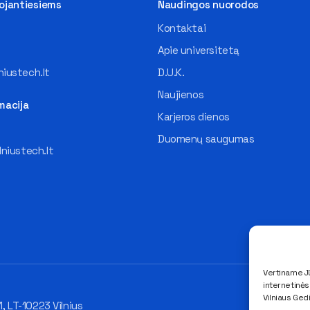
tojantiesiems
Naudingos nuorodos
Kontaktai
Apie universitetą
iustech.lt
D.U.K.
Naujienos
macija
Karjeros dienos
Duomenų saugumas
lniustech.lt
Vertiname Jū
internetinė
Vilniaus Ged
1, LT-10223 Vilnius