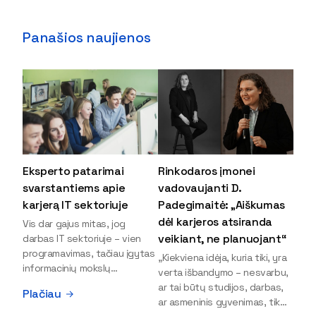
Panašios naujienos
Eksperto patarimai
Rinkodaros įmonei
svarstantiems apie
vadovaujanti D.
karjerą IT sektoriuje
Padegimaitė: „Aiškumas
dėl karjeros atsiranda
Vis dar gajus mitas, jog
veikiant, ne planuojant“
darbas IT sektoriuje – vien
programavimas, tačiau įgytas
„Kiekviena idėja, kuria tiki, yra
informacinių mokslų
verta išbandymo – nesvarbu,
išsilavinimas gali atverti kur
ar tai būtų studijos, darbas,
Plačiau
kas daugiau durų ir net
ar asmeninis gyvenimas, tik
užauginti iki vadovų. Sparčiai