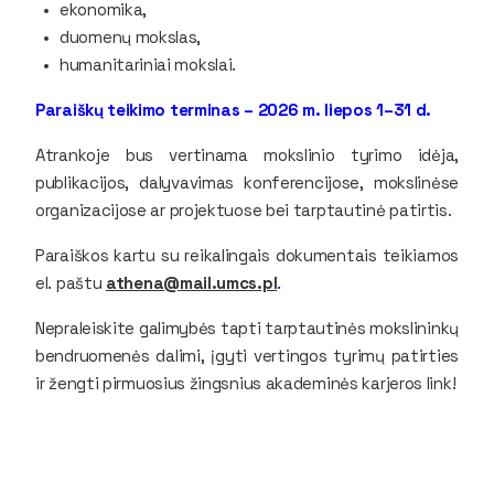
ekonomika,
duomenų mokslas,
humanitariniai mokslai.
Paraiškų teikimo terminas – 2026 m. liepos 1–31 d.
Atrankoje bus vertinama mokslinio tyrimo idėja,
publikacijos, dalyvavimas konferencijose, mokslinėse
organizacijose ar projektuose bei tarptautinė patirtis.
Paraiškos kartu su reikalingais dokumentais teikiamos
el. paštu
athena@mail.umcs.pl
.
Nepraleiskite galimybės tapti tarptautinės mokslininkų
bendruomenės dalimi, įgyti vertingos tyrimų patirties
ir žengti pirmuosius žingsnius akademinės karjeros link!