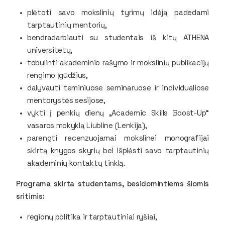
plėtoti savo mokslinių tyrimų idėją padedami
tarptautinių mentorių,
bendradarbiauti su studentais iš kitų ATHENA
universitetų,
tobulinti akademinio rašymo ir mokslinių publikacijų
rengimo įgūdžius,
dalyvauti teminiuose seminaruose ir individualiose
mentorystės sesijose,
vykti į penkių dienų
„Academic Skills Boost-Up“
vasaros mokyklą
Liubline (Lenkija),
parengti recenzuojamai mokslinei monografijai
skirtą knygos skyrių bei išplėsti savo tarptautinių
akademinių kontaktų tinklą.
Programa skirta studentams, besidomintiems šiomis
sritimis:
regionų politika ir tarptautiniai ryšiai,