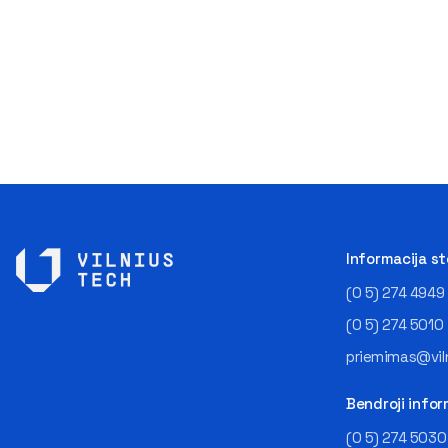
Informacija s
(0 5) 274 4949
(0 5) 274 5010
priemimas@viln
Bendroji infor
(0 5) 274 5030