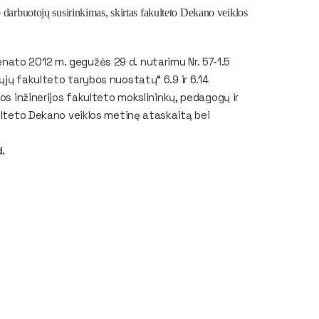
o darbuotojų susirinkimas, skirtas fakulteto Dekano veiklos
nato 2012 m. gegužės 29 d. nutarimu Nr. 57-1.5
ųjų fakulteto tarybos nuostatų“ 6.9 ir 6.14
kos inžinerijos fakulteto mokslininkų, pedagogų ir
kulteto Dekano veiklos metinę ataskaitą bei
.