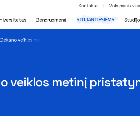
Kontaktai
Mokymasis vis
niversitetas
Bendruomenė
Studij
STOJANTIESIEMS
 Dekano veiklos metinį pristatymą
o veiklos metinį pristat