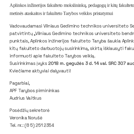
Aplinkos inžinerijos fakulteto mokslininkų, pedagogų ir kitų fakultet
metinės ataskaitos ir fakulteto Tarybos veiklos pristatymui
Vadovaudamasi Vilniaus Gedimino technikos universiteto Se
patvirtintų „Vilniaus Gedimino technikos universiteto bendr
punktais, Aplinkos inžinerijos fakulteto Taryba šaukia Aplin
kitų fakulteto darbuotojų susirinkimą, skirtą išklausyti fa
informuoti apie fakulteto Tarybos veiklą.
Susirinkimas įvyks
2018 m. gegužės 3 d. 14 val. SRC 307 aud
Kviečiame aktyviai dalyvauti
!
Pagarbiai,
APF Tarybos pirmininkas
Audrius Vaitkus
Posėdžių sekretorė
Veronika Norušė
Tel. nr.: (8 5) 251 2354