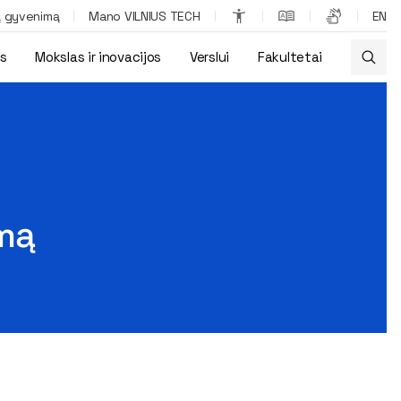
ą gyvenimą
Mano VILNIUS TECH
EN
os
Mokslas ir inovacijos
Verslui
Fakultetai
ymą