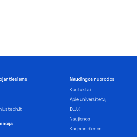
tojantiesiems
Naudingos nuorodos
Kontaktai
Apie universitetą
iustech.lt
D.U.K.
Naujienos
macija
Karjeros dienos