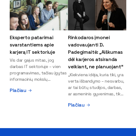
Eksperto patarimai
Rinkodaros įmonei
svarstantiems apie
vadovaujanti D.
karjerą IT sektoriuje
Padegimaitė: „Aiškumas
dėl karjeros atsiranda
Vis dar gajus mitas, jog
veikiant, ne planuojant“
darbas IT sektoriuje – vien
programavimas, tačiau įgytas
„Kiekviena idėja, kuria tiki, yra
informacinių mokslų
verta išbandymo – nesvarbu,
išsilavinimas gali atverti kur
ar tai būtų studijos, darbas,
Plačiau
kas daugiau durų ir net
ar asmeninis gyvenimas, tik
užauginti iki vadovų. Sparčiai
bandydamas naujus dalykus
Plačiau
keičiantis technologijoms,
atrandi, kas iš tiesų tau įdomu
šiandien darbo rinkoje trūksta
ir kur slypi tavo stiprybės“, –
dirbtinio intelekto (DI),
įsitikinusi skaitmeninės
kibernetinio saugumo,
rinkodaros specialistė, įmonės
debesijos ekspertų,
„Paperplanes“ vadovė Dovilė