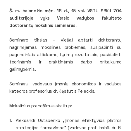
Š. m. balandžio mėn. 18 d., 15 val. VGTU SRK-I 704
auditorijoje vyks Verslo vadybos fakulteto
doktorantų mokslinis seminaras.
Seminaro tikslas – viešai aptarti doktorantų
nagrinėjamas mokslines problemas, susipažinti su
pagrindiniais atliekamų tyrimų rezultatais, pasidalinti
teorinėmis ir praktinėmis darbo pritaikymo
galimybėmis.
Seminarui vadovaus Įmonių ekonomikos ir vadybos
katedros profesorius dr. Kęstutis Peleckis.
Mokslinius pranešimus skaitys:
Aleksandr Ostapenko „Įmonės efektyvios plėtros
strategijos formavimas” (vadovas prof. habil. dr. R.