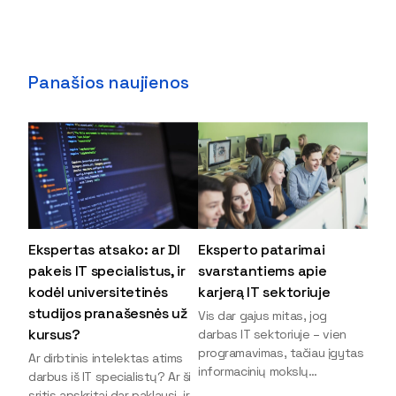
Panašios naujienos
Ekspertas atsako: ar DI
Eksperto patarimai
pakeis IT specialistus, ir
svarstantiems apie
kodėl universitetinės
karjerą IT sektoriuje
studijos pranašesnės už
Vis dar gajus mitas, jog
kursus?
darbas IT sektoriuje – vien
programavimas, tačiau įgytas
Ar dirbtinis intelektas atims
informacinių mokslų
darbus iš IT specialistų? Ar ši
išsilavinimas gali atverti kur
sritis apskritai dar paklausi, ir