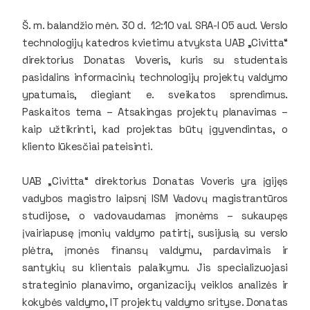
Š. m. balandžio mėn. 30 d. 12:10 val. SRA-I 05 aud. Verslo
technologijų katedros kvietimu atvyksta UAB „Civitta“
direktorius Donatas Voveris, kuris su studentais
pasidalins informacinių technologijų projektų valdymo
ypatumais, diegiant e. sveikatos sprendimus.
Paskaitos tema – Atsakingas projektų planavimas –
kaip užtikrinti, kad projektas būtų įgyvendintas, o
kliento lūkesčiai pateisinti.
UAB
„Civitta“
direktorius Donatas Voveris yra įgijęs
vadybos magistro laipsnį ISM Vadovų magistrantūros
studijose, o vadovaudamas įmonėms – sukaupęs
įvairiapusę įmonių valdymo patirtį, susijusią su verslo
plėtra, įmonės finansų valdymu, pardavimais ir
santykių su klientais palaikymu. Jis specializuojasi
strateginio planavimo, organizacijų veiklos analizės ir
kokybės valdymo, IT projektų valdymo srityse. Donatas