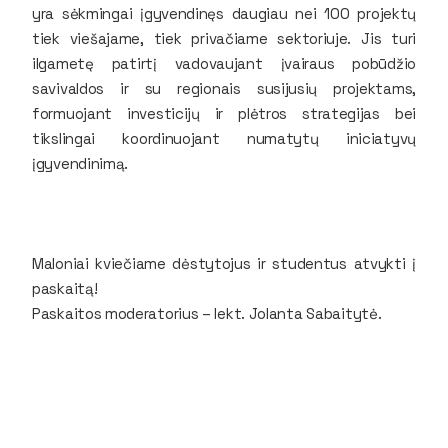
yra sėkmingai įgyvendinęs daugiau nei 100 projektų
tiek viešajame, tiek privačiame sektoriuje. Jis turi
ilgametę patirtį vadovaujant įvairaus pobūdžio
savivaldos ir su regionais susijusių projektams,
formuojant investicijų ir plėtros strategijas bei
tikslingai koordinuojant numatytų iniciatyvų
įgyvendinimą.
Maloniai kviečiame dėstytojus ir studentus atvykti į
paskaitą!
Paskaitos moderatorius – lekt. Jolanta Sabaitytė.