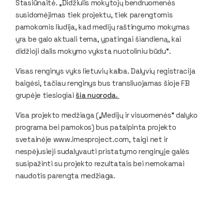
Stasiūnaitė. „Didžiulis mokytojų bendruomenės
susidomėjimas tiek projektu, tiek parengtomis
pamokomis liudija, kad medijų raštingumo mokymas
yra be galo aktuali tema, ypatingai šiandieną, kai
didžioji dalis mokymo vyksta nuotoliniu būdu“.
Visas renginys vyks lietuvių kalba. Dalyvių registracija
baigėsi, tačiau renginys bus transliuojamas šioje FB
grupėje tiesiogiai
šia nuoroda.
Visa projekto medžiaga („Medijų ir visuomenės“ dalyko
programa bei pamokos) bus patalpinta projekto
svetainėje www.imesproject.com, taigi net ir
nespėjusieji sudalyvauti pristatymo renginyje galės
susipažinti su projekto rezultatais bei nemokamai
naudotis parengta medžiaga.