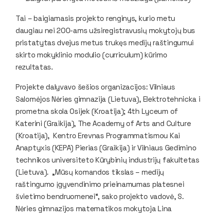
Tai – baigiamasis projekto renginys, kurio metu
daugiau nei 200-ams užsiregistravusių mokytojų bus
pristatytas dvejus metus trukęs medijų raštingumui
skirto mokyklinio modulio (curriculum) kūrimo
rezultatas.
Projekte dalyvavo šešios organizacijos: Vilniaus
Salomėjos Nėries gimnazija (Lietuva), Elektrotehnicka i
prometna skola Osijek (Kroatija); 4th Lyceum of
Katerini (Graikija), The Academy of Arts and Culture
(Kroatija), Kentro Erevnas Programmatismou Kai
Anaptyxis (KEPA) Pierias (Graikija) ir Vilniaus Gedimino
technikos universiteto Kūrybinių industrijų fakultetas
(Lietuva). „Mūsų komandos tikslas – medijų
raštingumo įgyvendinimo prieinamumas platesnei
švietimo bendruomenei“, sako projekto vadovė, S.
Nėries gimnazijos matematikos mokytoja Lina