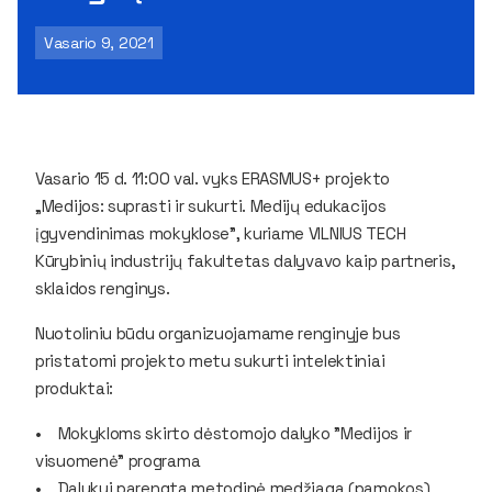
Vasario 9, 2021
Vasario 15 d. 11:00 val. vyks ERASMUS+ projekto
„Medijos: suprasti ir sukurti. Medijų edukacijos
įgyvendinimas mokyklose", kuriame VILNIUS TECH
Kūrybinių industrijų fakultetas dalyvavo kaip partneris,
sklaidos renginys.
Nuotoliniu būdu organizuojamame renginyje bus
pristatomi projekto metu sukurti intelektiniai
produktai:
• Mokykloms skirto dėstomojo dalyko "Medijos ir
visuomenė" programa
• Dalykui parengta metodinė medžiaga (pamokos)