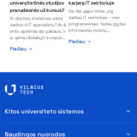
universitetinės studijos
karjerą IT sektoriuje
pranašesnės už kursus?
Vis dar gajus mitas, jog
darbas IT sektoriuje – vien
Ar dirbtinis intelektas atims
programavimas, tačiau įgytas
darbus iš IT specialistų? Ar ši
informacinių mokslų
sritis apskritai dar paklausi, ir
išsilavinimas gali atverti kur
ar geriau išsilaikyti trumpus
Plačiau
kas daugiau durų ir net
kursus, ar vis tik stoti į
Plačiau
užauginti iki vadovų. Sparčiai
universitetą? Tokie klausimai
keičiantis technologijoms,
dažniausiai iškyla apie
šiandien darbo rinkoje trūksta
informacinių technologijų
dirbtinio intelekto (DI),
studijas svarstantiems
kibernetinio saugumo,
jaunuoliams. Iš šiuos ir kitus
debesijos ekspertų,
klausimus apie šio sektoriaus
duomenų analitikų.
ypatybes bei universitetinių
Apsispręsti dėl studijų
studijų pranašumą pasakoja
programos ar karjeros
VILNIUS TECH Fundamentinių
krypties neretai trukdo
mokslų fakulteto lektorius ir
Kitos universiteto sistemos
abejonės ir nežinomybė. Kaip
Skaitmeninės gynybos
tik šiuo metu svarstantiems,
kompetencijų centro
ar verta rinktis karjerą IT
direktorius Vitalijus Gurčinas.
sektoriuje, pataria beveik tris
Naudingos nuorodos
– IT specialistai ilgą laiką buvo