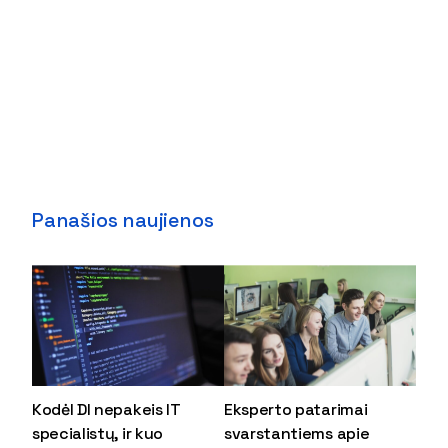
Panašios naujienos
Kodėl DI nepakeis IT
Eksperto patarimai
specialistų, ir kuo
svarstantiems apie