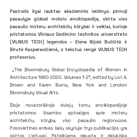
Pasirodė ilgai lauktas akademinis leidinys: pirmoji
pasaulyje globali mokslo enciklopedija, skirta viso
pasaulio moterų architekčių kūrybai ir veiklai, kurioje
pristatomos Vilniaus Gedimino technikos universiteto
(VILNIUS TECH) legendos – Elena Nijolė Bučiūtė ir
Birutė Kasperavičienė, o tekstus rengė VILNIUS TECH
profesorius.
„The Bloomsbury Global Encyclopedia of Women in
Architecture 1960-2020. Volumes 1-2“, edited by Lori A.
Brown and Karen Burns, New York and London:
Bloomsbury Visual Arts.
Šioje novatoriškoje dviejų tomų enciklopedijoje
pristatomos išsamios apžvalgos apie moterų
architekčių kūrybą viso pasaulio regionuose.
Posovietinės erdvės šalių skyriuje trys publikacijos yra
skirtos Lietuvai. Pateikiama glausta ir dalykiška