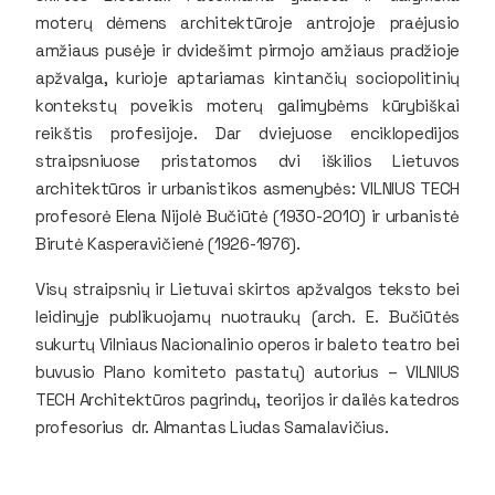
moterų dėmens architektūroje antrojoje praėjusio
amžiaus pusėje ir dvidešimt pirmojo amžiaus pradžioje
apžvalga, kurioje aptariamas kintančių sociopolitinių
kontekstų poveikis moterų galimybėms kūrybiškai
reikštis profesijoje. Dar dviejuose enciklopedijos
straipsniuose pristatomos dvi iškilios Lietuvos
architektūros ir urbanistikos asmenybės: VILNIUS TECH
profesorė Elena Nijolė Bučiūtė (1930-2010) ir urbanistė
Birutė Kasperavičienė (1926-1976).
Visų straipsnių ir Lietuvai skirtos apžvalgos teksto bei
leidinyje publikuojamų nuotraukų (arch. E. Bučiūtės
sukurtų Vilniaus Nacionalinio operos ir baleto teatro bei
buvusio Plano komiteto pastatų) autorius – VILNIUS
TECH Architektūros pagrindų, teorijos ir dailės katedros
profesorius dr. Almantas Liudas Samalavičius.