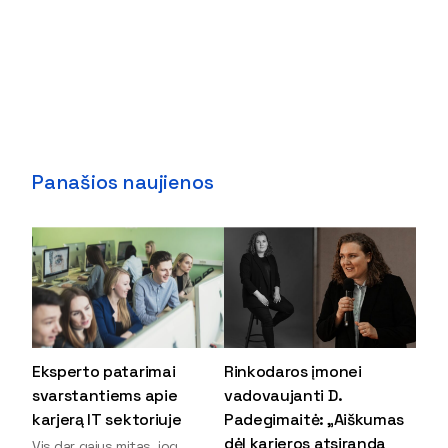
Panašios naujienos
Eksperto patarimai
Rinkodaros įmonei
svarstantiems apie
vadovaujanti D.
karjerą IT sektoriuje
Padegimaitė: „Aiškumas
dėl karjeros atsiranda
Vis dar gajus mitas, jog