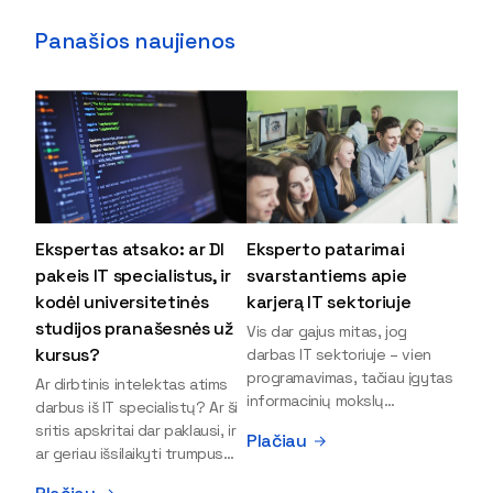
Panašios naujienos
Ekspertas atsako: ar DI
Eksperto patarimai
pakeis IT specialistus, ir
svarstantiems apie
kodėl universitetinės
karjerą IT sektoriuje
studijos pranašesnės už
Vis dar gajus mitas, jog
kursus?
darbas IT sektoriuje – vien
programavimas, tačiau įgytas
Ar dirbtinis intelektas atims
informacinių mokslų
darbus iš IT specialistų? Ar ši
išsilavinimas gali atverti kur
sritis apskritai dar paklausi, ir
Plačiau
kas daugiau durų ir net
ar geriau išsilaikyti trumpus
užauginti iki vadovų. Sparčiai
kursus, ar vis tik stoti į