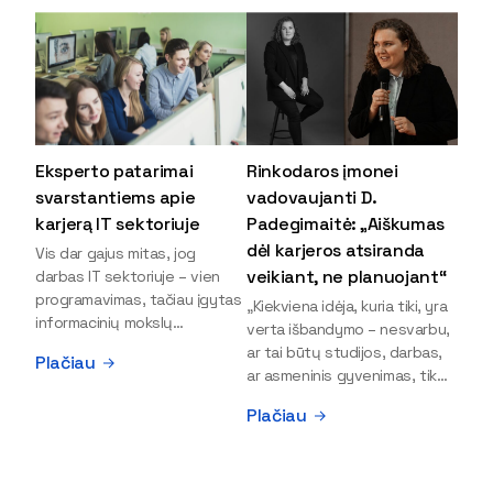
Eksperto patarimai
Rinkodaros įmonei
svarstantiems apie
vadovaujanti D.
karjerą IT sektoriuje
Padegimaitė: „Aiškumas
dėl karjeros atsiranda
Vis dar gajus mitas, jog
veikiant, ne planuojant“
darbas IT sektoriuje – vien
programavimas, tačiau įgytas
„Kiekviena idėja, kuria tiki, yra
informacinių mokslų
verta išbandymo – nesvarbu,
išsilavinimas gali atverti kur
ar tai būtų studijos, darbas,
Plačiau
kas daugiau durų ir net
ar asmeninis gyvenimas, tik
užauginti iki vadovų. Sparčiai
bandydamas naujus dalykus
Plačiau
keičiantis technologijoms,
atrandi, kas iš tiesų tau įdomu
šiandien darbo rinkoje trūksta
ir kur slypi tavo stiprybės“, –
dirbtinio intelekto (DI),
įsitikinusi skaitmeninės
kibernetinio saugumo,
rinkodaros specialistė, įmonės