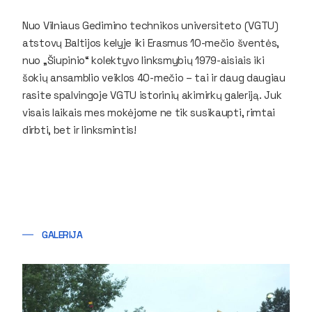
Nuo Vilniaus Gedimino technikos universiteto (VGTU)
atstovų Baltijos kelyje iki Erasmus 10-mečio šventės,
nuo „Šiupinio“ kolektyvo linksmybių 1979-aisiais iki
šokių ansamblio veiklos 40-mečio – tai ir daug daugiau
rasite spalvingoje VGTU istorinių akimirkų galeriją. Juk
visais laikais mes mokėjome ne tik susikaupti, rimtai
dirbti, bet ir linksmintis!
GALERIJA