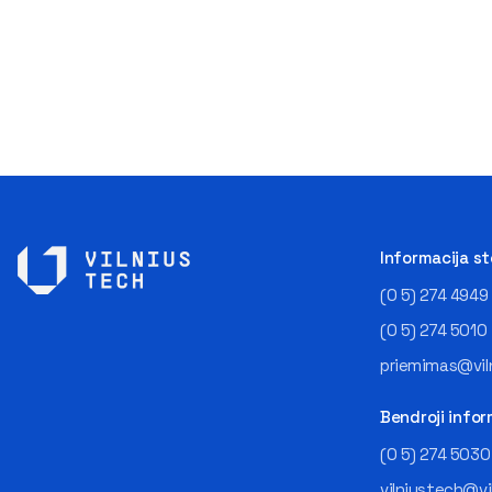
Informacija s
(0 5) 274 4949
(0 5) 274 5010
priemimas@viln
Bendroji infor
(0 5) 274 5030
vilniustech@vi