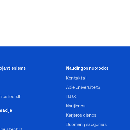
tojantiesiems
Naudingos nuorodos
Kontaktai
Apie universitetą
iustech.lt
D.U.K.
Naujienos
macija
Karjeros dienos
Duomenų saugumas
lniustech.lt