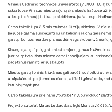
Vilniaus Gedimino technikos universiteto (VILNIUS TECH) Kūr
sukurtuose Vilniaus miesto rajonų skambesių įrašuose užfik
atkreipti dėmesį į tai, kas praleidžiama. Įrašais supažindin
Garso takeliai yra 2-3 min trukmės, iš trijų skirtingų Vilniaus
Įrašuose galima susipažinti su unikaliomis rajonų garsinėmi
garsų, į kuriuos neatkreipiamas dėmesys skubant: žmonių, 
Klausytojas gali palyginti miesto rajonų garsus ir užmerkus 
judrios gatvės. Nors miesto garsai asocijuojami su erzinanči
padėti nusiraminti ar susikaupti.
Miesto garsų foninis triukšmas gali padėti susitelkti atliek
atsipalaiduoti po įtemptos dienos, atlikti tyrimai rodo, kad 
kūrybinį mąstymą.
Garso takeliai yra prieinami
„Youtube“
ir
„Soundcloud“
platfo
Projekto autoriai: Matas Letkauskas, Eglė Monstavičiūtė, Au