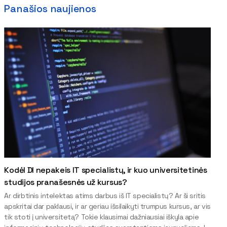
Panašios naujienos
Kodėl DI nepakeis IT specialistų, ir kuo universitetinės
studijos pranašesnės už kursus?
Ar dirbtinis intelektas atims darbus iš IT specialistų? Ar ši sritis
apskritai dar paklausi, ir ar geriau išsilaikyti trumpus kursus, ar vis
tik stoti į universitetą? Tokie klausimai dažniausiai iškyla apie