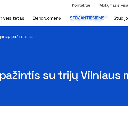
Kontaktai
Mokymasis vis
niversitetas
Bendruomenė
Studij
STOJANTIESIEMS
arsų: pažintis su trijų Vilniaus miesto rajonų garsais
pažintis su trijų Vilniaus