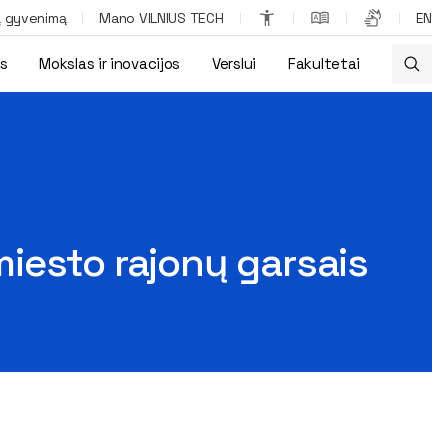
ą gyvenimą
Mano VILNIUS TECH
EN
os
Mokslas ir inovacijos
Verslui
Fakultetai
 miesto rajonų garsais