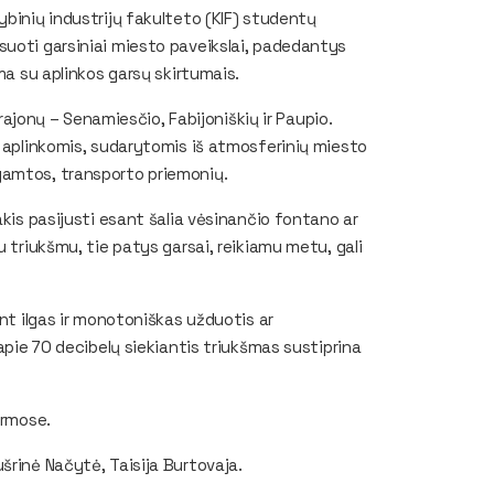
ybinių industrijų fakulteto (KIF) studentų
suoti garsiniai miesto paveikslai, padedantys
ama su aplinkos garsų skirtumais.
 rajonų – Senamiesčio, Fabijoniškių ir Paupio.
s aplinkomis, sudarytomis iš atmosferinių miesto
gamtos, transporto priemonių.
akis pasijusti esant šalia vėsinančio fontano ar
u triukšmu, tie patys garsai, reikiamu metu, gali
ant ilgas ir monotoniškas užduotis ar
apie 70 decibelų siekiantis triukšmas sustiprina
rmose.
šrinė Načytė, Taisija Burtovaja.