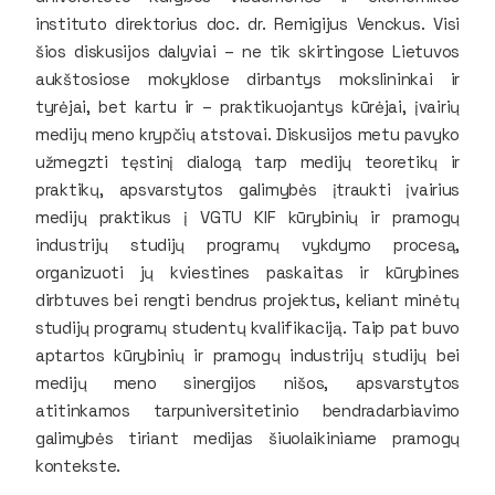
instituto direktorius doc. dr. Remigijus Venckus. Visi
šios diskusijos dalyviai – ne tik skirtingose Lietuvos
aukštosiose mokyklose dirbantys mokslininkai ir
tyrėjai, bet kartu ir – praktikuojantys kūrėjai, įvairių
medijų meno krypčių atstovai. Diskusijos metu pavyko
užmegzti tęstinį dialogą tarp medijų teoretikų ir
praktikų, apsvarstytos galimybės įtraukti įvairius
medijų praktikus į VGTU KIF kūrybinių ir pramogų
industrijų studijų programų vykdymo procesą,
organizuoti jų kviestines paskaitas ir kūrybines
dirbtuves bei rengti bendrus projektus, keliant minėtų
studijų programų studentų kvalifikaciją. Taip pat buvo
aptartos kūrybinių ir pramogų industrijų studijų bei
medijų meno sinergijos nišos, apsvarstytos
atitinkamos tarpuniversitetinio bendradarbiavimo
galimybės tiriant medijas šiuolaikiniame pramogų
kontekste.