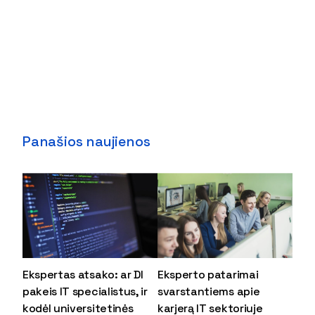
Panašios naujienos
Ekspertas atsako: ar DI
Eksperto patarimai
pakeis IT specialistus, ir
svarstantiems apie
kodėl universitetinės
karjerą IT sektoriuje