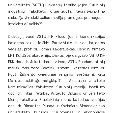
universiteto (VGTU) LinkMenų fabrike įvyko Kūrybinių
industrijų fakulteto organizuota teorinė-praktinė
diskusija „Intelektualios medijų pramogos: pramogos –
intelektuali veikla?“.
Diskusiją vedė VGTU KIF Filosofijos ir komunikacijos
katedros lekt. Joviklė Barevičiūtė ir šios katedros
vedėjas, prof. dr. Tomas Kačerauskas. Renginį filmavo
LRT
Kultūros akademija
. Diskusijoje dalyvavo VGTU KIF
FKK doc. dr. Jekaterina Lavrinec, VGTU Fundamentinių
mokslų fakulteto Grafinių sistemų katedros lekt. dr.
Rytė Žiūrienė, kviestiniai renginio svečiai iš kitų
Lietuvos aukštųjų mokyklų. Tai – Vilniaus universiteto
Komunikacijos fakulteto Kūrybinių medijų instituto
doc. dr. Titas Petrikis, Vytauto Didžiojo universiteto
Menų fakulteto Šiuolaikinių menų katedros vedėjas
doc. dr. Rimantas Plungė ir Kazimiero Simonavičiaus
universiteto Kūrybos visuomenės ir ekonomikos