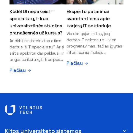
Kodėl DI nepakeis IT
Eksperto patarimai
specialistų, ir kuo
svarstantiems apie
universitetinės studijos
karjerą IT sektoriuje
pranašesnės už kursus?
Vis dar gajus mitas, jog
darbas IT sektoriuje – vien
Ar dirbtinis intelektas atims
programavimas, tačiau įgytas
darbus iš IT specialistų? Ar ši
informacinių mokslų
sritis apskritai dar paklausi, ir
išsilavinimas gali atverti kur
ar geriau išsilaikyti trumpus
Plačiau
kas daugiau durų ir net
kursus, ar vis tik stoti į
Plačiau
užauginti iki vadovų. Sparčiai
universitetą? Tokie klausimai
keičiantis technologijoms,
dažniausiai iškyla apie
šiandien darbo rinkoje trūksta
informacinių technologijų
dirbtinio intelekto (DI),
studijas svarstantiems
kibernetinio saugumo,
jaunuoliams. Iš šiuos ir kitus
debesijos ekspertų,
klausimus apie šio sektoriaus
duomenų analitikų.
ypatybes bei universitetinių
Apsispręsti dėl studijų
studijų pranašumą pasakoja
programos ar karjeros
VILNIUS TECH Fundamentinių
krypties neretai trukdo
mokslų fakulteto lektorius ir
Kitos universiteto sistemos